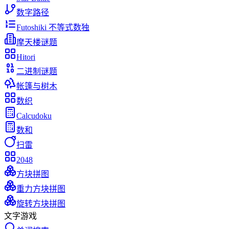
数字路径
Futoshiki 不等式数独
摩天楼谜题
Hitori
二进制谜题
帐篷与树木
数织
Calcudoku
数和
扫雷
2048
方块拼图
重力方块拼图
旋转方块拼图
文字游戏