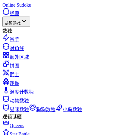
Online Sudoku
经典
益智游戏
数独
杀手
对角线
额外区域
拼图
武士
迷你
温度计数独
动物数独
猫咪数独
狗狗数独
小鸟数独
逻辑谜题
Queens
Star Battle