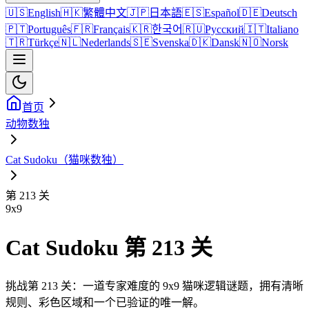
🇺🇸
English
🇭🇰
繁體中文
🇯🇵
日本語
🇪🇸
Español
🇩🇪
Deutsch
🇵🇹
Português
🇫🇷
Français
🇰🇷
한국어
🇷🇺
Русский
🇮🇹
Italiano
🇹🇷
Türkçe
🇳🇱
Nederlands
🇸🇪
Svenska
🇩🇰
Dansk
🇳🇴
Norsk
首页
动物数独
Cat Sudoku（猫咪数独）
第 213 关
9
x
9
Cat Sudoku 第 213 关
挑战第 213 关：一道专家难度的 9x9 猫咪逻辑谜题，拥有清晰
规则、彩色区域和一个已验证的唯一解。