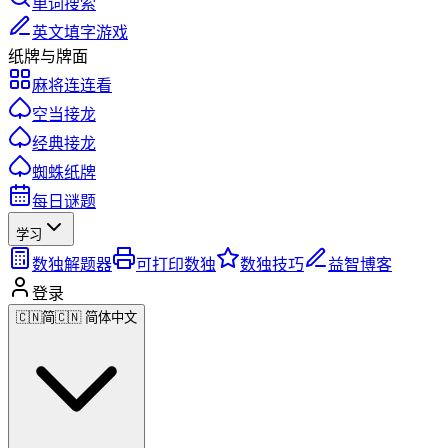
单词搜索
英文填字游戏
纸牌与牌面
麻将连连看
空当接龙
经典接龙
蜘蛛纸牌
每日谜题
学习
数独解题器
可打印数独
数独技巧
益智博客
登录
🇨🇳
简
🇨🇳 简体中文