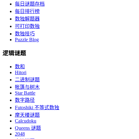
每日谜题存档
每日排行榜
数独解题器
可打印数独
数独技巧
Puzzle Blog
逻辑谜题
数和
Hitori
二进制谜题
帐篷与树木
Star Battle
数字路径
Futoshiki 不等式数独
摩天楼谜题
Calcudoku
Queens 谜题
2048