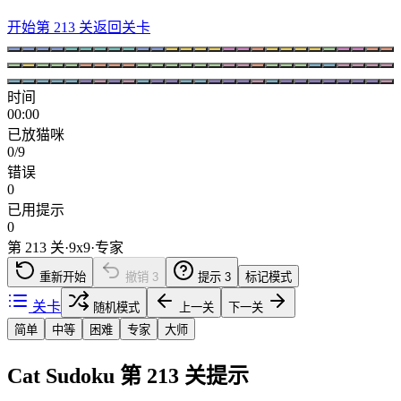
开始第 213 关
返回关卡
时间
00:00
已放猫咪
0/9
错误
0
已用提示
0
第 213 关
·
9
x
9
·
专家
重新开始
撤销
3
提示
3
标记模式
关卡
随机模式
上一关
下一关
简单
中等
困难
专家
大师
Cat Sudoku 第 213 关提示