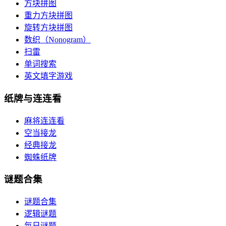
方块拼图
重力方块拼图
旋转方块拼图
数织（Nonogram）
扫雷
单词搜索
英文填字游戏
纸牌与连连看
麻将连连看
空当接龙
经典接龙
蜘蛛纸牌
谜题合集
谜题合集
逻辑谜题
每日谜题