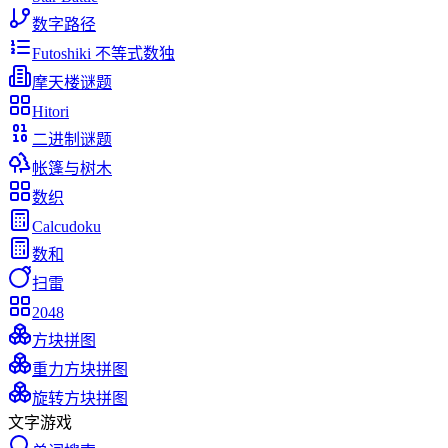
数字路径
Futoshiki 不等式数独
摩天楼谜题
Hitori
二进制谜题
帐篷与树木
数织
Calcudoku
数和
扫雷
2048
方块拼图
重力方块拼图
旋转方块拼图
文字游戏