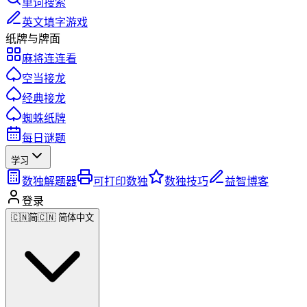
单词搜索
英文填字游戏
纸牌与牌面
麻将连连看
空当接龙
经典接龙
蜘蛛纸牌
每日谜题
学习
数独解题器
可打印数独
数独技巧
益智博客
登录
🇨🇳
简
🇨🇳 简体中文