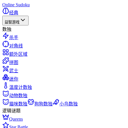
Online Sudoku
经典
益智游戏
数独
杀手
对角线
额外区域
拼图
武士
迷你
温度计数独
动物数独
猫咪数独
狗狗数独
小鸟数独
逻辑谜题
Queens
Star Battle