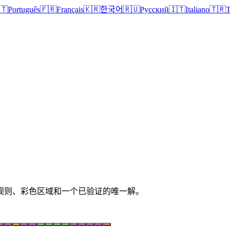
🇹
Português
🇫🇷
Français
🇰🇷
한국어
🇷🇺
Русский
🇮🇹
Italiano
🇹🇷
T
清晰规则、彩色区域和一个已验证的唯一解。