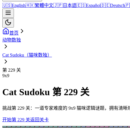
🇺🇸
English
🇭🇰
繁體中文
🇯🇵
日本語
🇪🇸
Español
🇩🇪
Deutsch
🇵
首页
动物数独
Cat Sudoku（猫咪数独）
第 229 关
9
x
9
Cat Sudoku 第 229 关
挑战第 229 关：一道专家难度的 9x9 猫咪逻辑谜题，拥有
开始第 229 关
返回关卡