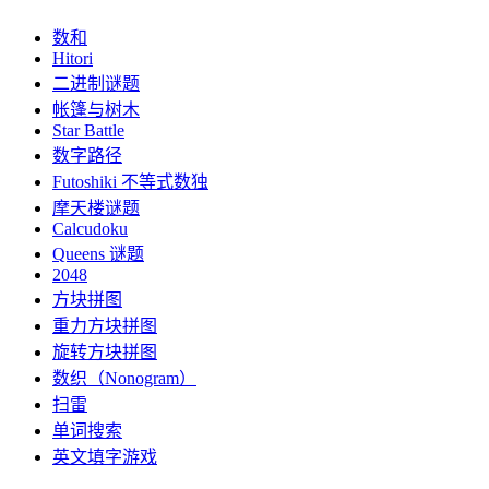
数和
Hitori
二进制谜题
帐篷与树木
Star Battle
数字路径
Futoshiki 不等式数独
摩天楼谜题
Calcudoku
Queens 谜题
2048
方块拼图
重力方块拼图
旋转方块拼图
数织（Nonogram）
扫雷
单词搜索
英文填字游戏