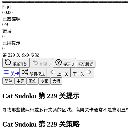
时间
00:00
已放猫咪
0/9
错误
0
已用提示
0
第 229 关
·
9
x
9
·
专家
重新开始
撤销
3
提示
3
标记模式
关卡
随机模式
上一关
下一关
简单
中等
困难
专家
大师
Cat Sudoku 第 229 关提示
寻找那些被两行或多行夹紧的区域。高阶关卡通常不是靠明显
Cat Sudoku 第 229 关策略