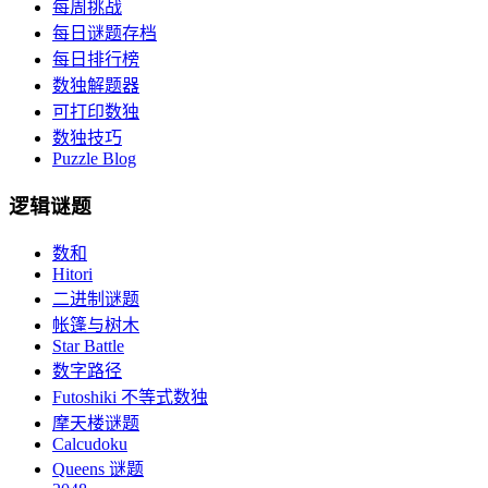
每周挑战
每日谜题存档
每日排行榜
数独解题器
可打印数独
数独技巧
Puzzle Blog
逻辑谜题
数和
Hitori
二进制谜题
帐篷与树木
Star Battle
数字路径
Futoshiki 不等式数独
摩天楼谜题
Calcudoku
Queens 谜题