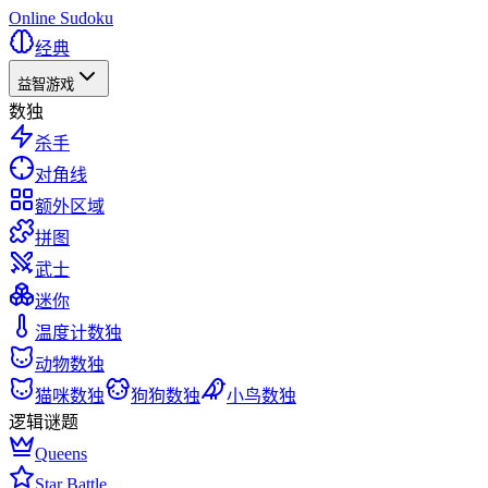
Online Sudoku
经典
益智游戏
数独
杀手
对角线
额外区域
拼图
武士
迷你
温度计数独
动物数独
猫咪数独
狗狗数独
小鸟数独
逻辑谜题
Queens
Star Battle