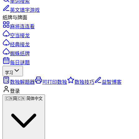
单词搜索
英文填字游戏
纸牌与牌面
麻将连连看
空当接龙
经典接龙
蜘蛛纸牌
每日谜题
学习
数独解题器
可打印数独
数独技巧
益智博客
登录
🇨🇳
简
🇨🇳 简体中文