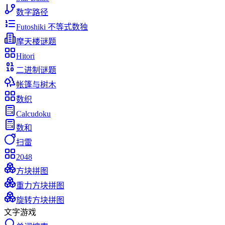
数字路径
Futoshiki 不等式数独
摩天楼谜题
Hitori
二进制谜题
帐篷与树木
数织
Calcudoku
数和
扫雷
2048
方块拼图
重力方块拼图
旋转方块拼图
文字游戏