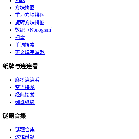
2048
方块拼图
重力方块拼图
旋转方块拼图
数织（Nonogram）
扫雷
单词搜索
英文填字游戏
纸牌与连连看
麻将连连看
空当接龙
经典接龙
蜘蛛纸牌
谜题合集
谜题合集
逻辑谜题