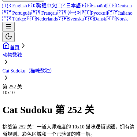
🇺🇸
English
🇭🇰
繁體中文
🇯🇵
日本語
🇪🇸
Español
🇩🇪
Deutsch
🇵🇹
Português
🇫🇷
Français
🇰🇷
한국어
🇷🇺
Русский
🇮🇹
Italiano
🇹🇷
Türkçe
🇳🇱
Nederlands
🇸🇪
Svenska
🇩🇰
Dansk
🇳🇴
Norsk
首页
动物数独
Cat Sudoku（猫咪数独）
第 252 关
10
x
10
Cat Sudoku 第 252 关
挑战第 252 关：一道大师难度的 10x10 猫咪逻辑谜题，拥有清
晰规则、彩色区域和一个已验证的唯一解。