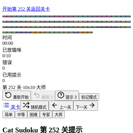
开始第 252 关
返回关卡
时间
00:00
已放猫咪
0/10
错误
0
已用提示
0
第 252 关
·
10
x
10
·
大师
重新开始
撤销
3
提示
3
标记模式
关卡
随机模式
上一关
下一关
简单
中等
困难
专家
大师
Cat Sudoku 第 252 关提示