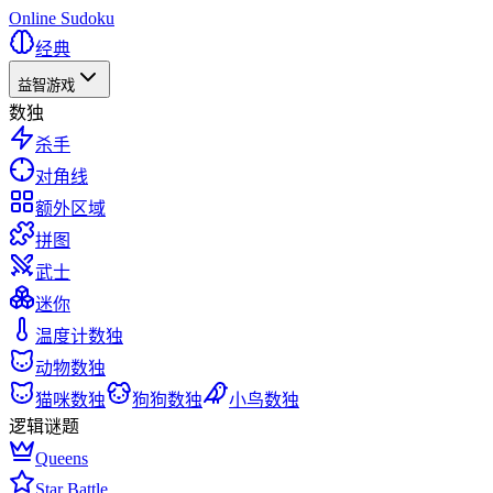
Online Sudoku
经典
益智游戏
数独
杀手
对角线
额外区域
拼图
武士
迷你
温度计数独
动物数独
猫咪数独
狗狗数独
小鸟数独
逻辑谜题
Queens
Star Battle