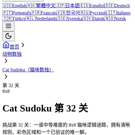
🇺🇸
English
🇭🇰
繁體中文
🇯🇵
日本語
🇪🇸
Español
🇩🇪
Deutsch
🇵🇹
Português
🇫🇷
Français
🇰🇷
한국어
🇷🇺
Русский
🇮🇹
Italiano
🇹🇷
Türkçe
🇳🇱
Nederlands
🇸🇪
Svenska
🇩🇰
Dansk
🇳🇴
Norsk
首页
动物数独
Cat Sudoku（猫咪数独）
第 32 关
8
x
8
Cat Sudoku 第 32 关
挑战第 32 关：一道中等难度的 8x8 猫咪逻辑谜题，拥有清晰
规则、彩色区域和一个已验证的唯一解。