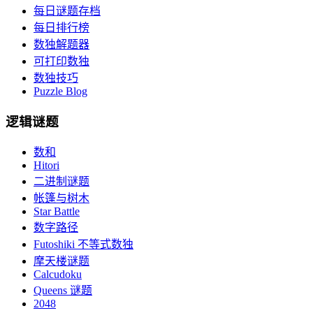
每日谜题存档
每日排行榜
数独解题器
可打印数独
数独技巧
Puzzle Blog
逻辑谜题
数和
Hitori
二进制谜题
帐篷与树木
Star Battle
数字路径
Futoshiki 不等式数独
摩天楼谜题
Calcudoku
Queens 谜题
2048