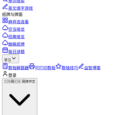
单词搜索
英文填字游戏
纸牌与牌面
麻将连连看
空当接龙
经典接龙
蜘蛛纸牌
每日谜题
学习
数独解题器
可打印数独
数独技巧
益智博客
登录
🇨🇳
简
🇨🇳 简体中文