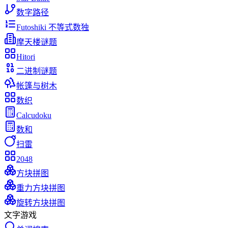
数字路径
Futoshiki 不等式数独
摩天楼谜题
Hitori
二进制谜题
帐篷与树木
数织
Calcudoku
数和
扫雷
2048
方块拼图
重力方块拼图
旋转方块拼图
文字游戏