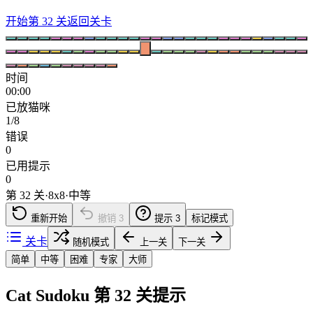
开始第 32 关
返回关卡
时间
00:00
已放猫咪
1/8
错误
0
已用提示
0
第 32 关
·
8
x
8
·
中等
重新开始
撤销
3
提示
3
标记模式
关卡
随机模式
上一关
下一关
简单
中等
困难
专家
大师
Cat Sudoku 第 32 关提示