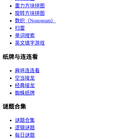
重力方块拼图
旋转方块拼图
数织（Nonogram）
扫雷
单词搜索
英文填字游戏
纸牌与连连看
麻将连连看
空当接龙
经典接龙
蜘蛛纸牌
谜题合集
谜题合集
逻辑谜题
每日谜题