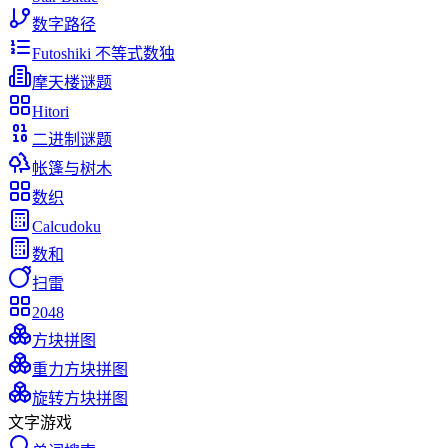
数字路径
Futoshiki 不等式数独
摩天楼谜题
Hitori
二进制谜题
帐篷与树木
数织
Calcudoku
数和
扫雷
2048
方块拼图
重力方块拼图
旋转方块拼图
文字游戏