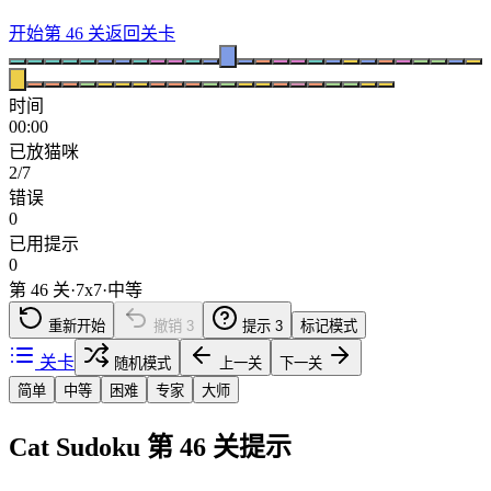
开始第 46 关
返回关卡
时间
00:00
已放猫咪
2/7
错误
0
已用提示
0
第 46 关
·
7
x
7
·
中等
重新开始
撤销
3
提示
3
标记模式
关卡
随机模式
上一关
下一关
简单
中等
困难
专家
大师
Cat Sudoku 第 46 关提示