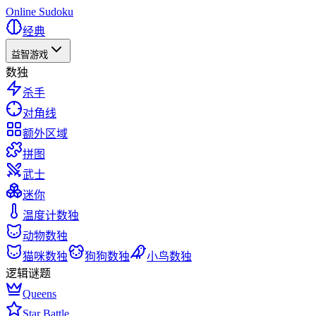
Online Sudoku
经典
益智游戏
数独
杀手
对角线
额外区域
拼图
武士
迷你
温度计数独
动物数独
猫咪数独
狗狗数独
小鸟数独
逻辑谜题
Queens
Star Battle