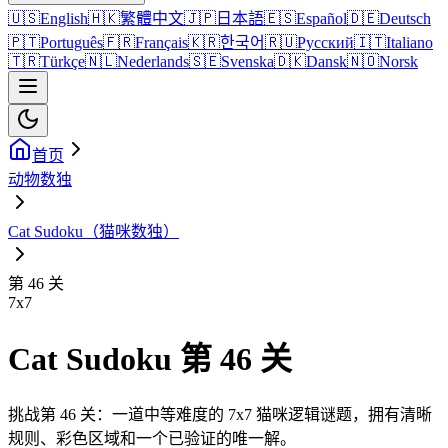
🇺🇸
English
🇭🇰
繁體中文
🇯🇵
日本語
🇪🇸
Español
🇩🇪
Deutsch
🇵🇹
Português
🇫🇷
Français
🇰🇷
한국어
🇷🇺
Русский
🇮🇹
Italiano
🇹🇷
Türkçe
🇳🇱
Nederlands
🇸🇪
Svenska
🇩🇰
Dansk
🇳🇴
Norsk
首页
动物数独
Cat Sudoku（猫咪数独）
第 46 关
7
x
7
Cat Sudoku 第 46 关
挑战第 46 关：一道中等难度的 7x7 猫咪逻辑谜题，拥有清晰
规则、彩色区域和一个已验证的唯一解。