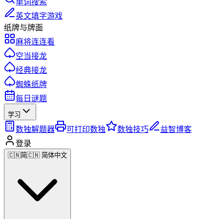
单词搜索
英文填字游戏
纸牌与牌面
麻将连连看
空当接龙
经典接龙
蜘蛛纸牌
每日谜题
学习
数独解题器
可打印数独
数独技巧
益智博客
登录
🇨🇳
简
🇨🇳 简体中文