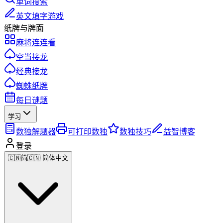
单词搜索
英文填字游戏
纸牌与牌面
麻将连连看
空当接龙
经典接龙
蜘蛛纸牌
每日谜题
学习
数独解题器
可打印数独
数独技巧
益智博客
登录
🇨🇳
简
🇨🇳 简体中文