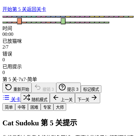
开始第 5 关
返回关卡
时间
00:00
已放猫咪
2/7
错误
0
已用提示
0
第 5 关
·
7
x
7
·
简单
重新开始
撤销
3
提示
3
标记模式
关卡
随机模式
上一关
下一关
简单
中等
困难
专家
大师
Cat Sudoku 第 5 关提示