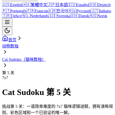
🇺🇸
English
🇭🇰
繁體中文
🇯🇵
日本語
🇪🇸
Español
🇩🇪
Deutsch
🇵🇹
Português
🇫🇷
Français
🇰🇷
한국어
🇷🇺
Русский
🇮🇹
Italiano
🇹🇷
Türkçe
🇳🇱
Nederlands
🇸🇪
Svenska
🇩🇰
Dansk
🇳🇴
Norsk
首页
动物数独
Cat Sudoku（猫咪数独）
第 5 关
7
x
7
Cat Sudoku 第 5 关
挑战第 5 关：一道简单难度的 7x7 猫咪逻辑谜题，拥有清晰规
则、彩色区域和一个已验证的唯一解。