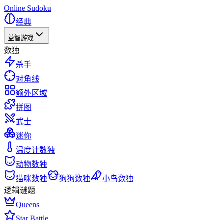
Online Sudoku
经典
益智游戏
数独
杀手
对角线
额外区域
拼图
武士
迷你
温度计数独
动物数独
猫咪数独
狗狗数独
小鸟数独
逻辑谜题
Queens
Star Battle