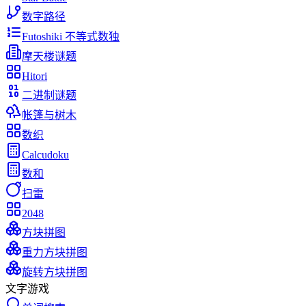
数字路径
Futoshiki 不等式数独
摩天楼谜题
Hitori
二进制谜题
帐篷与树木
数织
Calcudoku
数和
扫雷
2048
方块拼图
重力方块拼图
旋转方块拼图
文字游戏