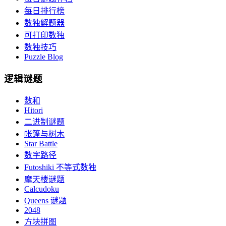
每日排行榜
数独解题器
可打印数独
数独技巧
Puzzle Blog
逻辑谜题
数和
Hitori
二进制谜题
帐篷与树木
Star Battle
数字路径
Futoshiki 不等式数独
摩天楼谜题
Calcudoku
Queens 谜题
2048
方块拼图