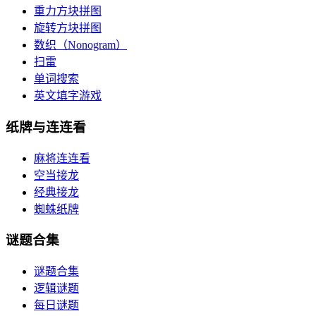
重力方块拼图
旋转方块拼图
数织（Nonogram）
扫雷
单词搜索
英文填字游戏
纸牌与连连看
麻将连连看
空当接龙
经典接龙
蜘蛛纸牌
谜题合集
谜题合集
逻辑谜题
每日谜题