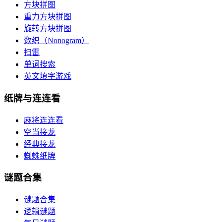
方块拼图
重力方块拼图
旋转方块拼图
数织（Nonogram）
扫雷
单词搜索
英文填字游戏
纸牌与连连看
麻将连连看
空当接龙
经典接龙
蜘蛛纸牌
谜题合集
谜题合集
逻辑谜题