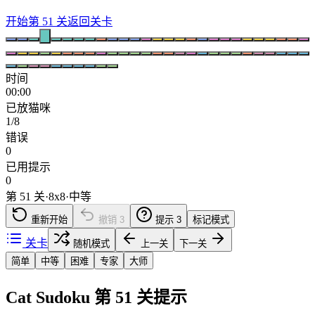
开始第 51 关
返回关卡
时间
00:00
已放猫咪
1/8
错误
0
已用提示
0
第 51 关
·
8
x
8
·
中等
重新开始
撤销
3
提示
3
标记模式
关卡
随机模式
上一关
下一关
简单
中等
困难
专家
大师
Cat Sudoku 第 51 关提示