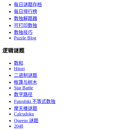
每日谜题存档
每日排行榜
数独解题器
可打印数独
数独技巧
Puzzle Blog
逻辑谜题
数和
Hitori
二进制谜题
帐篷与树木
Star Battle
数字路径
Futoshiki 不等式数独
摩天楼谜题
Calcudoku
Queens 谜题
2048