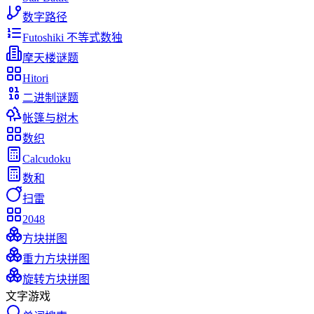
数字路径
Futoshiki 不等式数独
摩天楼谜题
Hitori
二进制谜题
帐篷与树木
数织
Calcudoku
数和
扫雷
2048
方块拼图
重力方块拼图
旋转方块拼图
文字游戏