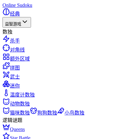
Online Sudoku
经典
益智游戏
数独
杀手
对角线
额外区域
拼图
武士
迷你
温度计数独
动物数独
猫咪数独
狗狗数独
小鸟数独
逻辑谜题
Queens
Star Battle