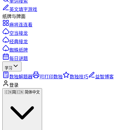
单词搜索
英文填字游戏
纸牌与牌面
麻将连连看
空当接龙
经典接龙
蜘蛛纸牌
每日谜题
学习
数独解题器
可打印数独
数独技巧
益智博客
登录
🇨🇳
简
🇨🇳 简体中文