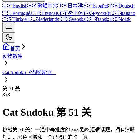
🇺🇸
English
🇭🇰
繁體中文
🇯🇵
日本語
🇪🇸
Español
🇩🇪
Deutsch
🇵🇹
Português
🇫🇷
Français
🇰🇷
한국어
🇷🇺
Русский
🇮🇹
Italiano
🇹🇷
Türkçe
🇳🇱
Nederlands
🇸🇪
Svenska
🇩🇰
Dansk
🇳🇴
Norsk
首页
动物数独
Cat Sudoku（猫咪数独）
第 51 关
8
x
8
Cat Sudoku 第 51 关
挑战第 51 关：一道中等难度的 8x8 猫咪逻辑谜题，拥有清晰
规则、彩色区域和一个已验证的唯一解。