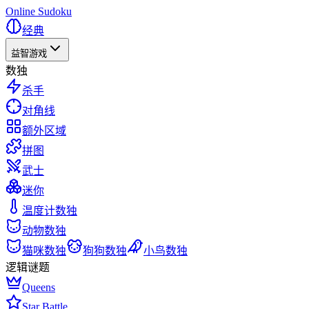
Online Sudoku
经典
益智游戏
数独
杀手
对角线
额外区域
拼图
武士
迷你
温度计数独
动物数独
猫咪数独
狗狗数独
小鸟数独
逻辑谜题
Queens
Star Battle