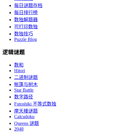
每日谜题存档
每日排行榜
数独解题器
可打印数独
数独技巧
Puzzle Blog
逻辑谜题
数和
Hitori
二进制谜题
帐篷与树木
Star Battle
数字路径
Futoshiki 不等式数独
摩天楼谜题
Calcudoku
Queens 谜题
2048