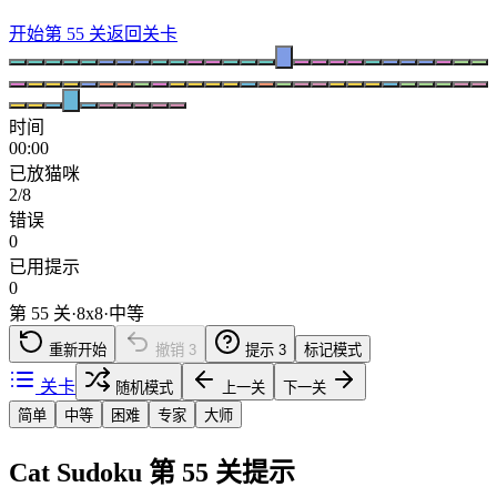
开始第 55 关
返回关卡
时间
00:00
已放猫咪
2/8
错误
0
已用提示
0
第 55 关
·
8
x
8
·
中等
重新开始
撤销
3
提示
3
标记模式
关卡
随机模式
上一关
下一关
简单
中等
困难
专家
大师
Cat Sudoku 第 55 关提示