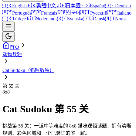
🇺🇸
English
🇭🇰
繁體中文
🇯🇵
日本語
🇪🇸
Español
🇩🇪
Deutsch
🇵🇹
Português
🇫🇷
Français
🇰🇷
한국어
🇷🇺
Русский
🇮🇹
Italiano
🇹🇷
Türkçe
🇳🇱
Nederlands
🇸🇪
Svenska
🇩🇰
Dansk
🇳🇴
Norsk
首页
动物数独
Cat Sudoku（猫咪数独）
第 55 关
8
x
8
Cat Sudoku 第 55 关
挑战第 55 关：一道中等难度的 8x8 猫咪逻辑谜题，拥有清晰
规则、彩色区域和一个已验证的唯一解。