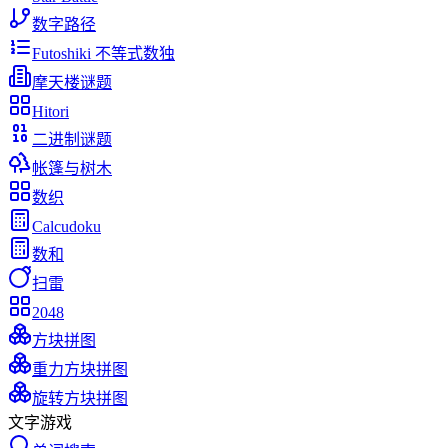
数字路径
Futoshiki 不等式数独
摩天楼谜题
Hitori
二进制谜题
帐篷与树木
数织
Calcudoku
数和
扫雷
2048
方块拼图
重力方块拼图
旋转方块拼图
文字游戏