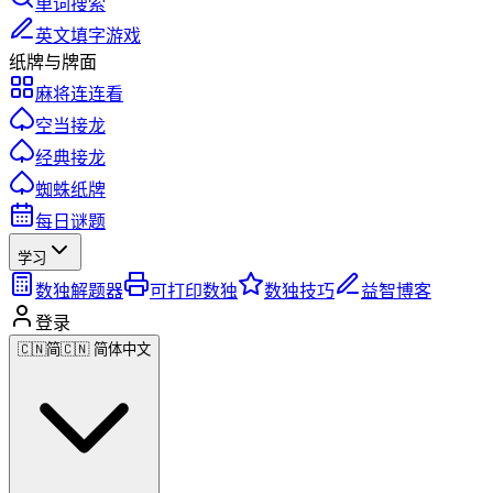
单词搜索
英文填字游戏
纸牌与牌面
麻将连连看
空当接龙
经典接龙
蜘蛛纸牌
每日谜题
学习
数独解题器
可打印数独
数独技巧
益智博客
登录
🇨🇳
简
🇨🇳 简体中文