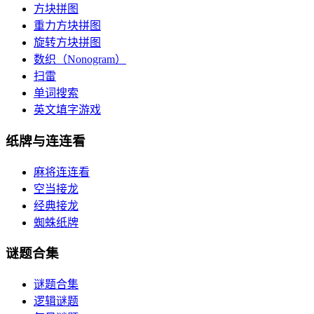
方块拼图
重力方块拼图
旋转方块拼图
数织（Nonogram）
扫雷
单词搜索
英文填字游戏
纸牌与连连看
麻将连连看
空当接龙
经典接龙
蜘蛛纸牌
谜题合集
谜题合集
逻辑谜题