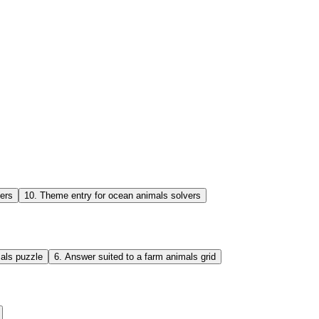
ers
10
.
Theme entry for ocean animals solvers
als puzzle
6
.
Answer suited to a farm animals grid