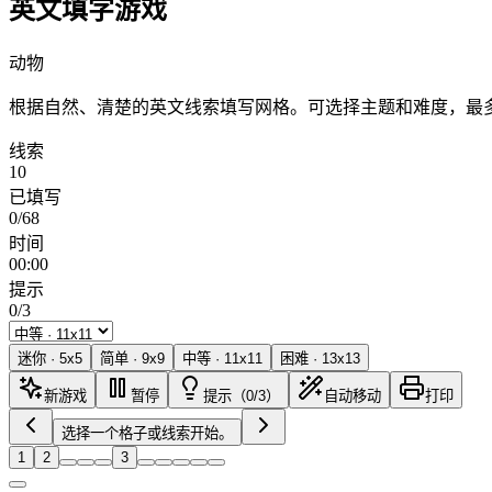
英文填字游戏
动物
根据自然、清楚的英文线索填写网格。可选择主题和难度，最多
线索
10
已填写
0/68
时间
00:00
提示
0/3
迷你
·
5
x
5
简单
·
9
x
9
中等
·
11
x
11
困难
·
13
x
13
新游戏
暂停
提示（0/3）
自动移动
打印
选择一个格子或线索开始。
1
2
3