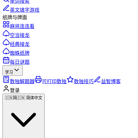
单词搜索
英文填字游戏
纸牌与牌面
麻将连连看
空当接龙
经典接龙
蜘蛛纸牌
每日谜题
学习
数独解题器
可打印数独
数独技巧
益智博客
登录
🇨🇳
简
🇨🇳 简体中文