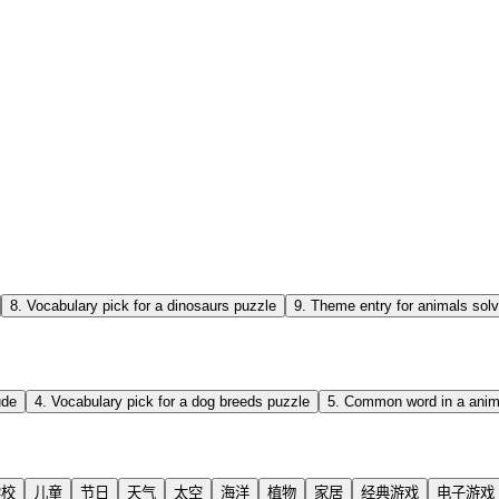
8
.
Vocabulary pick for a dinosaurs puzzle
9
.
Theme entry for animals solv
ude
4
.
Vocabulary pick for a dog breeds puzzle
5
.
Common word in a anim
学校
儿童
节日
天气
太空
海洋
植物
家居
经典游戏
电子游戏