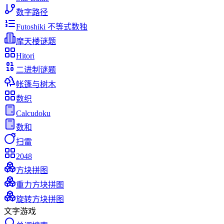
数字路径
Futoshiki 不等式数独
摩天楼谜题
Hitori
二进制谜题
帐篷与树木
数织
Calcudoku
数和
扫雷
2048
方块拼图
重力方块拼图
旋转方块拼图
文字游戏