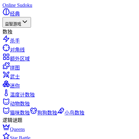
Online Sudoku
经典
益智游戏
数独
杀手
对角线
额外区域
拼图
武士
迷你
温度计数独
动物数独
猫咪数独
狗狗数独
小鸟数独
逻辑谜题
Queens
Star Battle