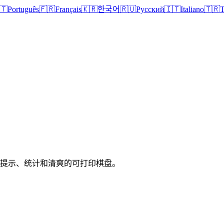
🇹
Português
🇫🇷
Français
🇰🇷
한국어
🇷🇺
Русский
🇮🇹
Italiano
🇹🇷
T
、提示、统计和清爽的可打印棋盘。