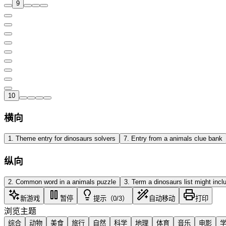
9
10
横向
1
.
Theme entry for dinosaurs solvers
7
.
Entry from a animals clue bank
纵向
2
.
Common word in a animals puzzle
3
.
Term a dinosaurs list might incl
新游戏
暂停
提示（0/3）
自动移动
打印
浏览主题
综合
动物
美食
旅行
自然
科学
地理
体育
音乐
电影