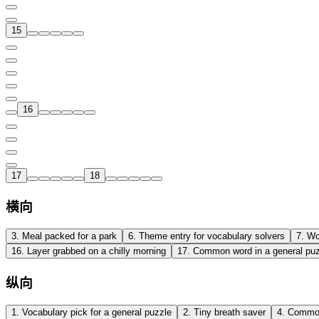
15
16
17
18
横向
3
.
Meal packed for a park
6
.
Theme entry for vocabulary solvers
7
.
Wo
16
.
Layer grabbed on a chilly morning
17
.
Common word in a general pu
纵向
1
.
Vocabulary pick for a general puzzle
2
.
Tiny breath saver
4
.
Common