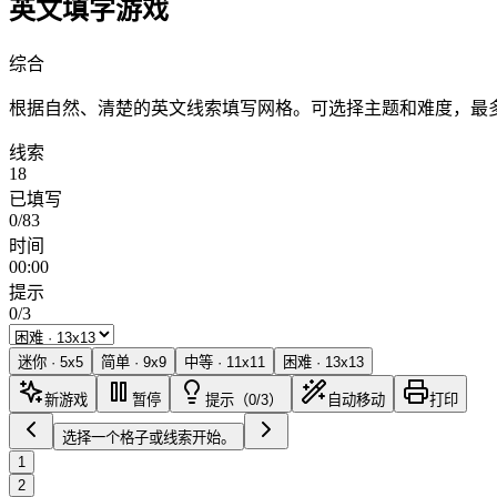
英文填字游戏
综合
根据自然、清楚的英文线索填写网格。可选择主题和难度，最多
线索
18
已填写
0/83
时间
00:00
提示
0/3
迷你
·
5
x
5
简单
·
9
x
9
中等
·
11
x
11
困难
·
13
x
13
新游戏
暂停
提示（0/3）
自动移动
打印
选择一个格子或线索开始。
1
2