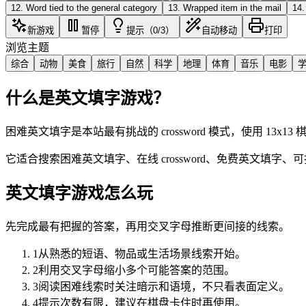
12
.
Word tied to the general category
13
.
Wrapped item in the mail
14
新游戏
暂停
提示（0/3）
自动移动
打印
浏览主题
综合
动物
美食
旅行
自然
科学
地理
体育
音乐
电影
什么是英文填字游戏？
困难英文填字是本站最有挑战的 crossword 模式，使用 13
它适合搜索困难英文填字、在线 crossword、免费英文填字、
英文填字游戏怎么玩
先完成最有把握的答案，再用交叉字母推断更间接的线索。
1
从熟悉的短语、物品或生活场景线索开始。
2
利用交叉字母缩小多个可能答案的范围。
3
阅读困难线索时关注暗示和语境，不只看表面定义。
4
提示次数有限，建议在棋盘卡住时再使用。