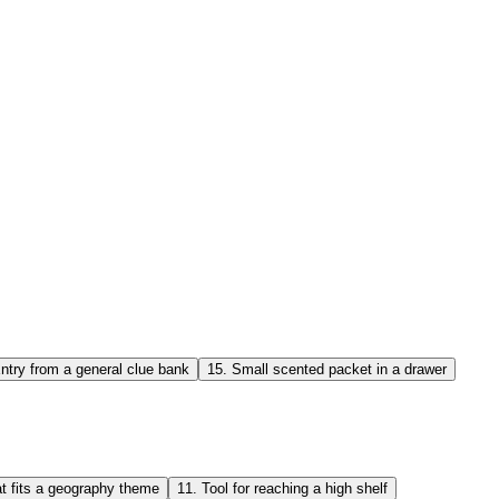
ntry from a general clue bank
15
.
Small scented packet in a drawer
t fits a geography theme
11
.
Tool for reaching a high shelf