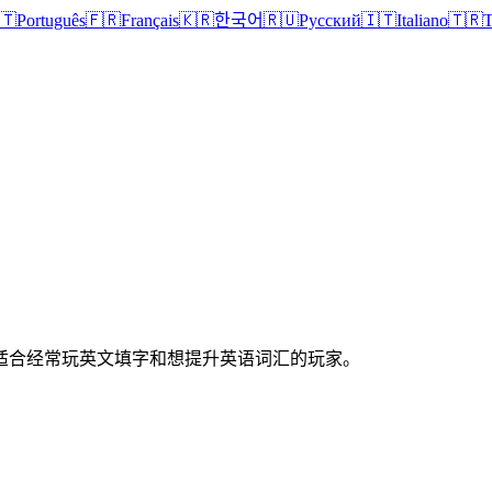
🇹
Português
🇫🇷
Français
🇰🇷
한국어
🇷🇺
Русский
🇮🇹
Italiano
🇹🇷
T
解，适合经常玩英文填字和想提升英语词汇的玩家。