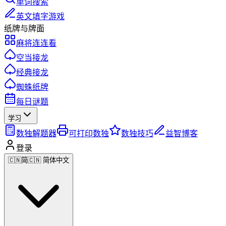
单词搜索
英文填字游戏
纸牌与牌面
麻将连连看
空当接龙
经典接龙
蜘蛛纸牌
每日谜题
学习
数独解题器
可打印数独
数独技巧
益智博客
登录
🇨🇳
简
🇨🇳 简体中文