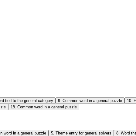
rd tied to the general category
9
.
Common word in a general puzzle
10
.
E
zzle
18
.
Common word in a general puzzle
 word in a general puzzle
5
.
Theme entry for general solvers
8
.
Word tha