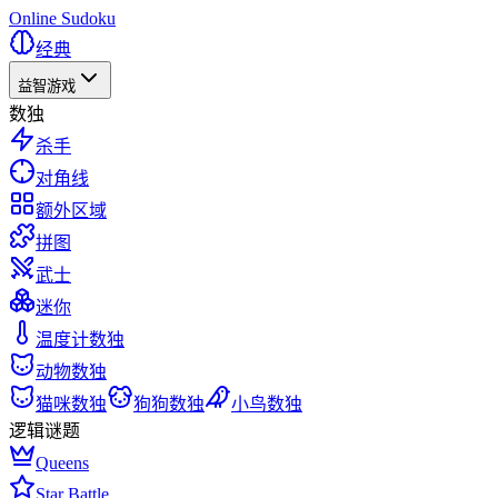
Online Sudoku
经典
益智游戏
数独
杀手
对角线
额外区域
拼图
武士
迷你
温度计数独
动物数独
猫咪数独
狗狗数独
小鸟数独
逻辑谜题
Queens
Star Battle