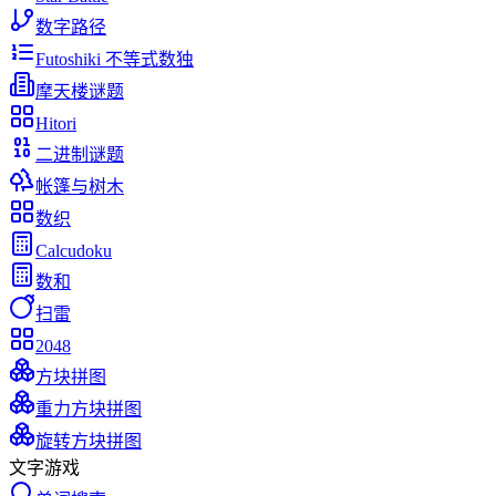
数字路径
Futoshiki 不等式数独
摩天楼谜题
Hitori
二进制谜题
帐篷与树木
数织
Calcudoku
数和
扫雷
2048
方块拼图
重力方块拼图
旋转方块拼图
文字游戏