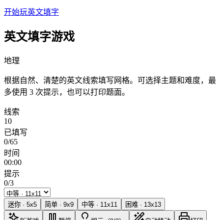
开始玩英文填字
英文填字游戏
地理
根据自然、清楚的英文线索填写网格。可选择主题和难度，最
多使用 3 次提示，也可以打印题面。
线索
10
已填写
0/65
时间
00:00
提示
0/3
迷你
·
5
x
5
简单
·
9
x
9
中等
·
11
x
11
困难
·
13
x
13