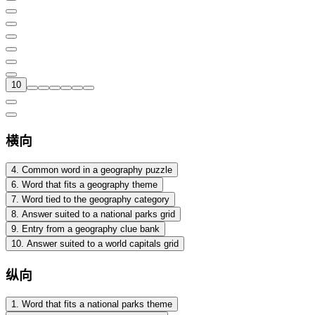
10
横向
4
.
Common word in a geography puzzle
6
.
Word that fits a geography theme
7
.
Word tied to the geography category
8
.
Answer suited to a national parks grid
9
.
Entry from a geography clue bank
10
.
Answer suited to a world capitals grid
纵向
1
.
Word that fits a national parks theme