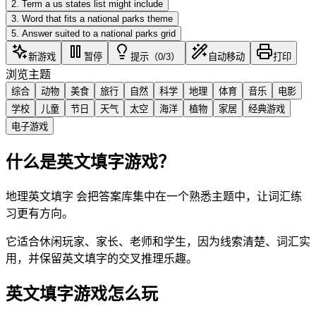
2
.
Term a us states list might include
3
.
Word that fits a national parks theme
5
.
Answer suited to a national parks grid
新游戏
暂停
提示（0/3）
自动移动
打印
浏览主题
综合
动物
美食
旅行
自然
科学
地理
体育
音乐
电影
学校
儿童
节日
天气
太空
海洋
植物
家居
经典游戏
电子游戏
什么是英文填字游戏？
地理英文填字 会把答案库集中在一个熟悉主题中，让词汇练
习更有方向。
它适合休闲玩家、家长、老师和学生，因为线索清楚、词汇实
用，并保留英文填字的交叉推理乐趣。
英文填字游戏怎么玩