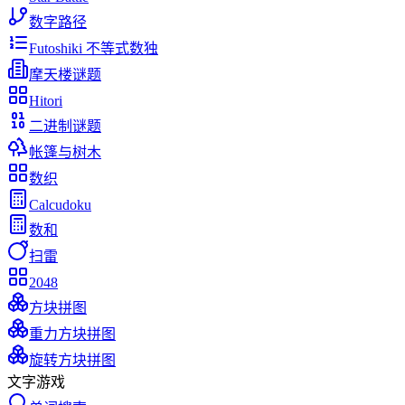
数字路径
Futoshiki 不等式数独
摩天楼谜题
Hitori
二进制谜题
帐篷与树木
数织
Calcudoku
数和
扫雷
2048
方块拼图
重力方块拼图
旋转方块拼图
文字游戏