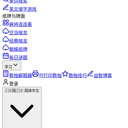
单词搜索
英文填字游戏
纸牌与牌面
麻将连连看
空当接龙
经典接龙
蜘蛛纸牌
每日谜题
学习
数独解题器
可打印数独
数独技巧
益智博客
登录
🇨🇳
简
🇨🇳 简体中文