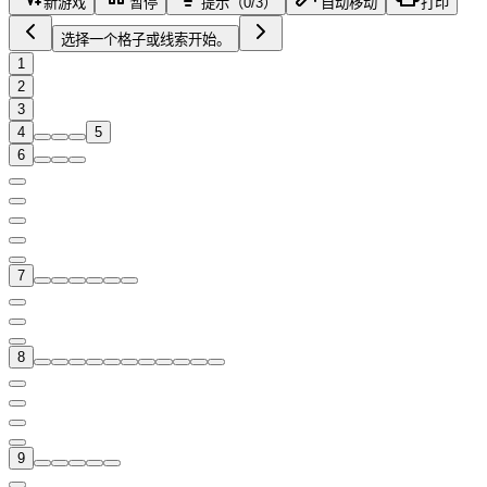
新游戏
暂停
提示（0/3）
自动移动
打印
选择一个格子或线索开始。
1
2
3
4
5
6
7
8
9