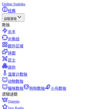
Online Sudoku
经典
益智游戏
数独
杀手
对角线
额外区域
拼图
武士
迷你
温度计数独
动物数独
猫咪数独
狗狗数独
小鸟数独
逻辑谜题
Queens
Star Battle