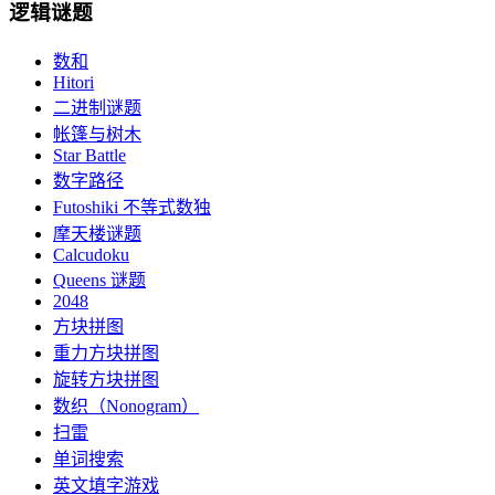
逻辑谜题
数和
Hitori
二进制谜题
帐篷与树木
Star Battle
数字路径
Futoshiki 不等式数独
摩天楼谜题
Calcudoku
Queens 谜题
2048
方块拼图
重力方块拼图
旋转方块拼图
数织（Nonogram）
扫雷
单词搜索
英文填字游戏