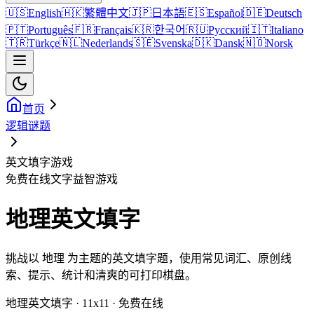
🇺🇸
English
🇭🇰
繁體中文
🇯🇵
日本語
🇪🇸
Español
🇩🇪
Deutsch
🇵🇹
Português
🇫🇷
Français
🇰🇷
한국어
🇷🇺
Русский
🇮🇹
Italiano
🇹🇷
Türkçe
🇳🇱
Nederlands
🇸🇪
Svenska
🇩🇰
Dansk
🇳🇴
Norsk
首页
逻辑谜题
英文填字游戏
免费在线文字益智游戏
地理英文填字
挑战以 地理 为主题的英文填字题，使用常见词汇、原创线
索、提示、统计和清爽的可打印棋盘。
地理英文填字 · 11x11 · 免费在线