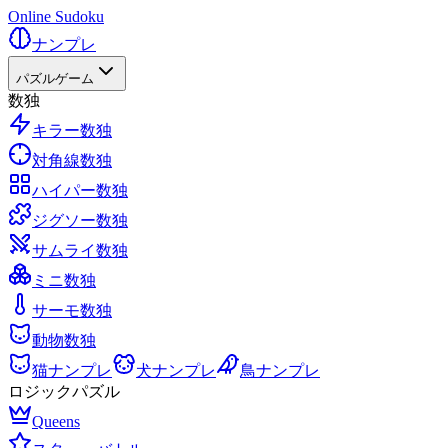
Online Sudoku
ナンプレ
パズルゲーム
数独
キラー数独
対角線数独
ハイパー数独
ジグソー数独
サムライ数独
ミニ数独
サーモ数独
動物数独
猫ナンプレ
犬ナンプレ
鳥ナンプレ
ロジックパズル
Queens