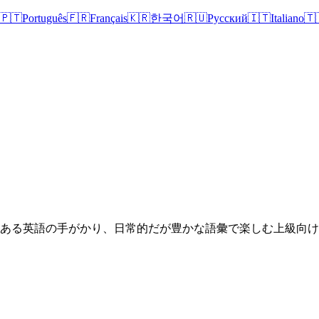
🇵🇹
Português
🇫🇷
Français
🇰🇷
한국어
🇷🇺
Русский
🇮🇹
Italiano
🇹
りのある英語の手がかり、日常的だが豊かな語彙で楽しむ上級向