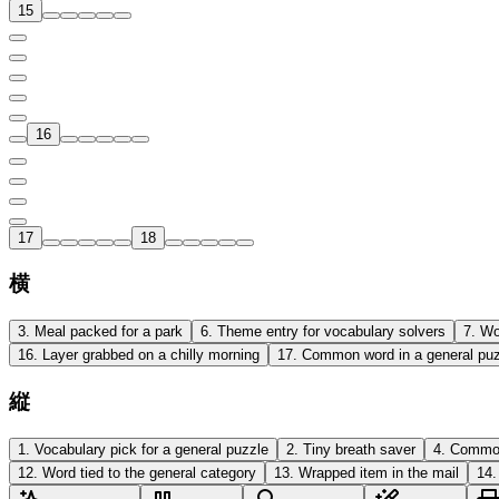
15
16
17
18
横
3
.
Meal packed for a park
6
.
Theme entry for vocabulary solvers
7
.
Wo
16
.
Layer grabbed on a chilly morning
17
.
Common word in a general pu
縦
1
.
Vocabulary pick for a general puzzle
2
.
Tiny breath saver
4
.
Common
12
.
Word tied to the general category
13
.
Wrapped item in the mail
14