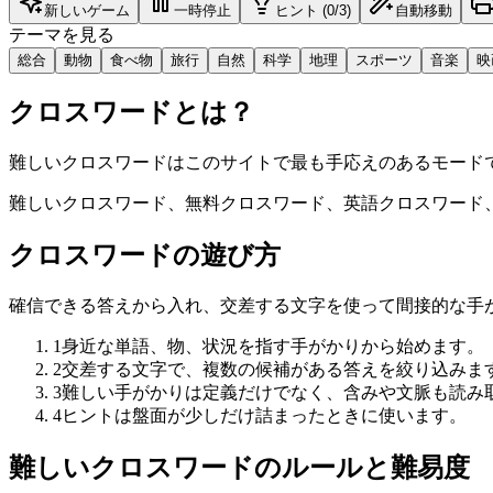
新しいゲーム
一時停止
ヒント (0/3)
自動移動
テーマを見る
総合
動物
食べ物
旅行
自然
科学
地理
スポーツ
音楽
映
クロスワードとは？
難しいクロスワードはこのサイトで最も手応えのあるモードで
難しいクロスワード、無料クロスワード、英語クロスワード
クロスワードの遊び方
確信できる答えから入れ、交差する文字を使って間接的な手
1
身近な単語、物、状況を指す手がかりから始めます。
2
交差する文字で、複数の候補がある答えを絞り込みま
3
難しい手がかりは定義だけでなく、含みや文脈も読み
4
ヒントは盤面が少しだけ詰まったときに使います。
難しいクロスワードのルールと難易度