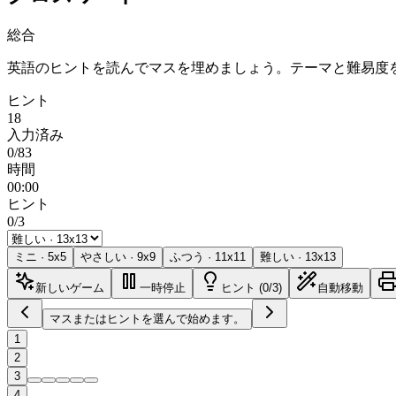
総合
英語のヒントを読んでマスを埋めましょう。テーマと難易度
ヒント
18
入力済み
0/83
時間
00:00
ヒント
0/3
ミニ
·
5
x
5
やさしい
·
9
x
9
ふつう
·
11
x
11
難しい
·
13
x
13
新しいゲーム
一時停止
ヒント (0/3)
自動移動
マスまたはヒントを選んで始めます。
1
2
3
4