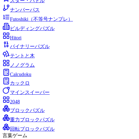
スター・バトル
ナンバーパス
Futoshiki（不等号ナンプレ）
ビルディングパズル
Hitori
バイナリーパズル
テントと木
ノノグラム
Calcudoku
カックロ
マインスイーパー
2048
ブロックパズル
重力ブロックパズル
回転ブロックパズル
言葉ゲーム