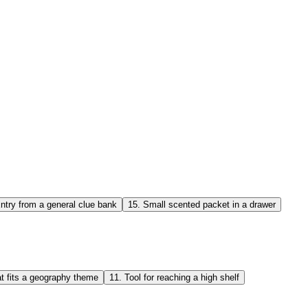
ntry from a general clue bank
15
.
Small scented packet in a drawer
t fits a geography theme
11
.
Tool for reaching a high shelf