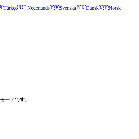
🇷
Türkçe
🇳🇱
Nederlands
🇸🇪
Svenska
🇩🇰
Dansk
🇳🇴
Norsk
けモードです。