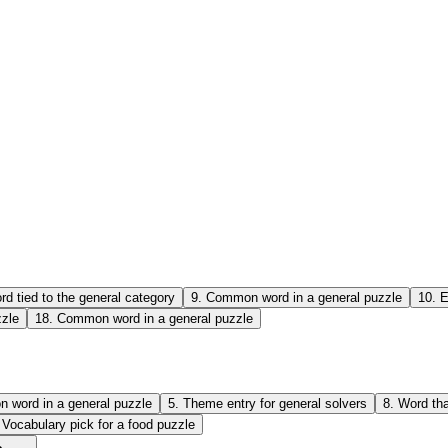
rd tied to the general category
9
.
Common word in a general puzzle
10
.
E
zzle
18
.
Common word in a general puzzle
 word in a general puzzle
5
.
Theme entry for general solvers
8
.
Word tha
.
Vocabulary pick for a food puzzle