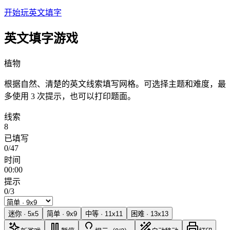
开始玩英文填字
英文填字游戏
植物
根据自然、清楚的英文线索填写网格。可选择主题和难度，最
多使用 3 次提示，也可以打印题面。
线索
8
已填写
0/47
时间
00:00
提示
0/3
迷你
·
5
x
5
简单
·
9
x
9
中等
·
11
x
11
困难
·
13
x
13