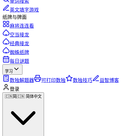
单词搜索
英文填字游戏
纸牌与牌面
麻将连连看
空当接龙
经典接龙
蜘蛛纸牌
每日谜题
学习
数独解题器
可打印数独
数独技巧
益智博客
登录
🇨🇳
简
🇨🇳 简体中文