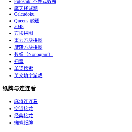
Futoshiki 不等式数独
摩天楼谜题
Calcudoku
Queens 谜题
2048
方块拼图
重力方块拼图
旋转方块拼图
数织（Nonogram）
扫雷
单词搜索
英文填字游戏
纸牌与连连看
麻将连连看
空当接龙
经典接龙
蜘蛛纸牌