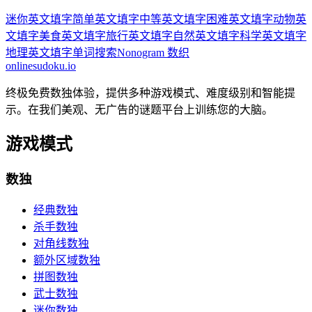
迷你英文填字
简单英文填字
中等英文填字
困难英文填字
动物英
文填字
美食英文填字
旅行英文填字
自然英文填字
科学英文填字
地理英文填字
单词搜索
Nonogram 数织
onlinesudoku.io
终极免费数独体验，提供多种游戏模式、难度级别和智能提
示。在我们美观、无广告的谜题平台上训练您的大脑。
游戏模式
数独
经典数独
杀手数独
对角线数独
额外区域数独
拼图数独
武士数独
迷你数独