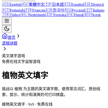
🇺🇸
English
🇭🇰
繁體中文
🇯🇵
日本語
🇪🇸
Español
🇩🇪
Deutsch
🇵🇹
Português
🇫🇷
Français
🇰🇷
한국어
🇷🇺
Русский
🇮🇹
Italiano
🇹🇷
Türkçe
🇳🇱
Nederlands
🇸🇪
Svenska
🇩🇰
Dansk
🇳🇴
Norsk
首页
逻辑谜题
英文填字游戏
免费在线文字益智游戏
植物英文填字
挑战以 植物 为主题的英文填字题，使用常见词汇、原创线
索、提示、统计和清爽的可打印棋盘。
植物英文填字 · 9x9 · 免费在线