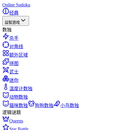
Online Sudoku
经典
益智游戏
数独
杀手
对角线
额外区域
拼图
武士
迷你
温度计数独
动物数独
猫咪数独
狗狗数独
小鸟数独
逻辑谜题
Queens
Star Battle