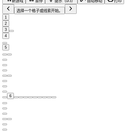
新游戏
暂停
提示（0/3）
自动移动
打印
选择一个格子或线索开始。
1
2
3
4
5
6