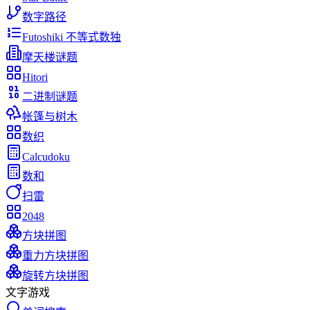
数字路径
Futoshiki 不等式数独
摩天楼谜题
Hitori
二进制谜题
帐篷与树木
数织
Calcudoku
数和
扫雷
2048
方块拼图
重力方块拼图
旋转方块拼图
文字游戏