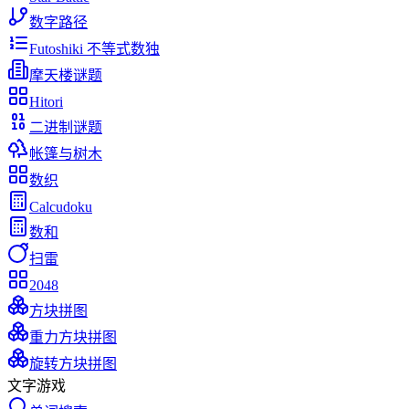
数字路径
Futoshiki 不等式数独
摩天楼谜题
Hitori
二进制谜题
帐篷与树木
数织
Calcudoku
数和
扫雷
2048
方块拼图
重力方块拼图
旋转方块拼图
文字游戏