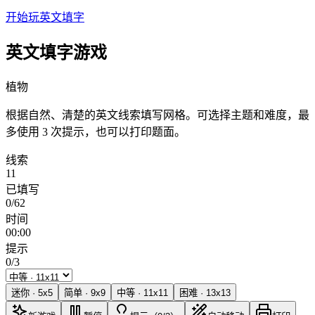
开始玩英文填字
英文填字游戏
植物
根据自然、清楚的英文线索填写网格。可选择主题和难度，最
多使用 3 次提示，也可以打印题面。
线索
11
已填写
0/62
时间
00:00
提示
0/3
迷你
·
5
x
5
简单
·
9
x
9
中等
·
11
x
11
困难
·
13
x
13