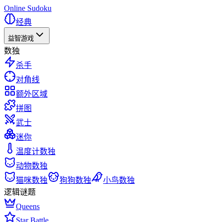
Online Sudoku
经典
益智游戏
数独
杀手
对角线
额外区域
拼图
武士
迷你
温度计数独
动物数独
猫咪数独
狗狗数独
小鸟数独
逻辑谜题
Queens
Star Battle