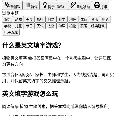
新游戏
暂停
提示（0/3）
自动移动
打印
浏览主题
综合
动物
美食
旅行
自然
科学
地理
体育
音乐
电影
学校
儿童
节日
天气
太空
海洋
植物
家居
经典游戏
电子游戏
什么是英文填字游戏？
植物英文填字 会把答案库集中在一个熟悉主题中，让词汇练
习更有方向。
它适合休闲玩家、家长、老师和学生，因为线索清楚、词汇实
用，并保留英文填字的交叉推理乐趣。
英文填字游戏怎么玩
阅读每条 植物 主题线索，把答案横向或纵向填入编号棋盘。