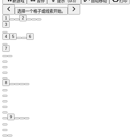
新游戏
暂停
提示（0/3）
自动移动
打印
选择一个格子或线索开始。
1
2
3
4
5
6
7
8
9