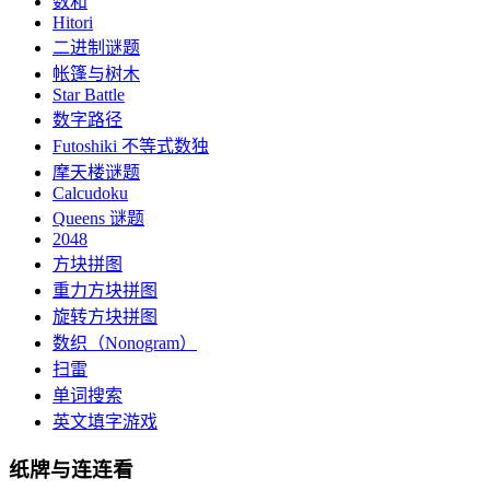
数和
Hitori
二进制谜题
帐篷与树木
Star Battle
数字路径
Futoshiki 不等式数独
摩天楼谜题
Calcudoku
Queens 谜题
2048
方块拼图
重力方块拼图
旋转方块拼图
数织（Nonogram）
扫雷
单词搜索
英文填字游戏
纸牌与连连看