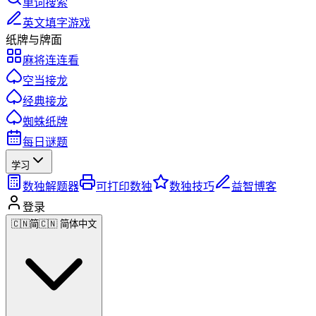
单词搜索
英文填字游戏
纸牌与牌面
麻将连连看
空当接龙
经典接龙
蜘蛛纸牌
每日谜题
学习
数独解题器
可打印数独
数独技巧
益智博客
登录
🇨🇳
简
🇨🇳 简体中文