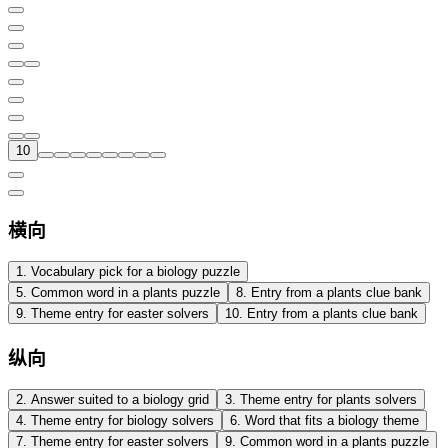
10
横向
1
.
Vocabulary pick for a biology puzzle
5
.
Common word in a plants puzzle
8
.
Entry from a plants clue bank
9
.
Theme entry for easter solvers
10
.
Entry from a plants clue bank
纵向
2
.
Answer suited to a biology grid
3
.
Theme entry for plants solvers
4
.
Theme entry for biology solvers
6
.
Word that fits a biology theme
7
.
Theme entry for easter solvers
9
.
Common word in a plants puzzle