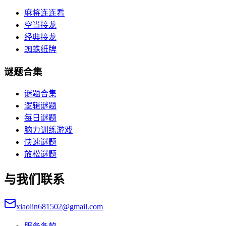
麻将连连看
空当接龙
经典接龙
蜘蛛纸牌
谜题合集
谜题合集
逻辑谜题
每日谜题
脑力训练游戏
快速谜题
放松谜题
与我们联系
xiaolin681502@gmail.com