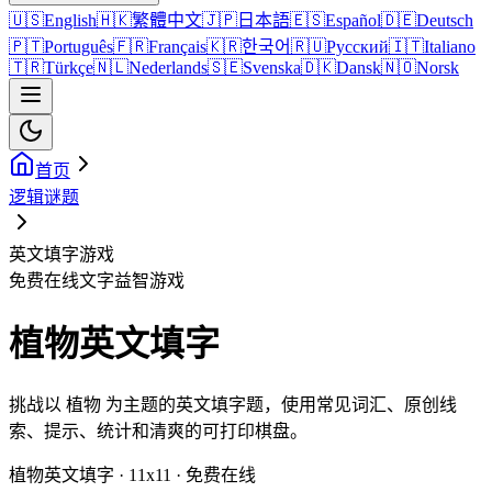
🇺🇸
English
🇭🇰
繁體中文
🇯🇵
日本語
🇪🇸
Español
🇩🇪
Deutsch
🇵🇹
Português
🇫🇷
Français
🇰🇷
한국어
🇷🇺
Русский
🇮🇹
Italiano
🇹🇷
Türkçe
🇳🇱
Nederlands
🇸🇪
Svenska
🇩🇰
Dansk
🇳🇴
Norsk
首页
逻辑谜题
英文填字游戏
免费在线文字益智游戏
植物英文填字
挑战以 植物 为主题的英文填字题，使用常见词汇、原创线
索、提示、统计和清爽的可打印棋盘。
植物英文填字 · 11x11 · 免费在线