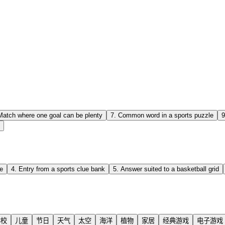
Match where one goal can be plenty
7
.
Common word in a sports puzzle
9
de
4
.
Entry from a sports clue bank
5
.
Answer suited to a basketball grid
学校
儿童
节日
天气
太空
海洋
植物
家居
经典游戏
电子游戏