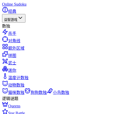
Online Sudoku
经典
益智游戏
数独
杀手
对角线
额外区域
拼图
武士
迷你
温度计数独
动物数独
猫咪数独
狗狗数独
小鸟数独
逻辑谜题
Queens
Star Battle