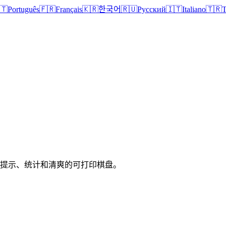
🇹
Português
🇫🇷
Français
🇰🇷
한국어
🇷🇺
Русский
🇮🇹
Italiano
🇹🇷
T
、提示、统计和清爽的可打印棋盘。