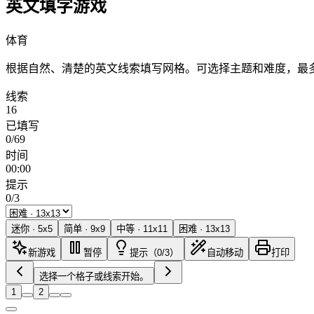
英文填字游戏
体育
根据自然、清楚的英文线索填写网格。可选择主题和难度，最多
线索
16
已填写
0/69
时间
00:00
提示
0/3
迷你
·
5
x
5
简单
·
9
x
9
中等
·
11
x
11
困难
·
13
x
13
新游戏
暂停
提示（0/3）
自动移动
打印
选择一个格子或线索开始。
1
2