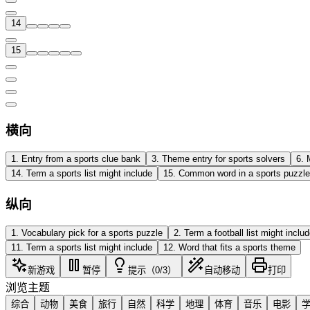
14
15
横向
1
.
Entry from a sports clue bank
3
.
Theme entry for sports solvers
6
.
14
.
Term a sports list might include
15
.
Common word in a sports puzzle
纵向
1
.
Vocabulary pick for a sports puzzle
2
.
Term a football list might inclu
11
.
Term a sports list might include
12
.
Word that fits a sports theme
新游戏
暂停
提示（0/3）
自动移动
打印
浏览主题
综合
动物
美食
旅行
自然
科学
地理
体育
音乐
电影