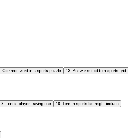
.
Common word in a sports puzzle
13
.
Answer suited to a sports grid
8
.
Tennis players swing one
10
.
Term a sports list might include