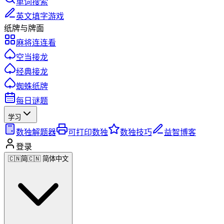
单词搜索
英文填字游戏
纸牌与牌面
麻将连连看
空当接龙
经典接龙
蜘蛛纸牌
每日谜题
学习
数独解题器
可打印数独
数独技巧
益智博客
登录
🇨🇳
简
🇨🇳 简体中文