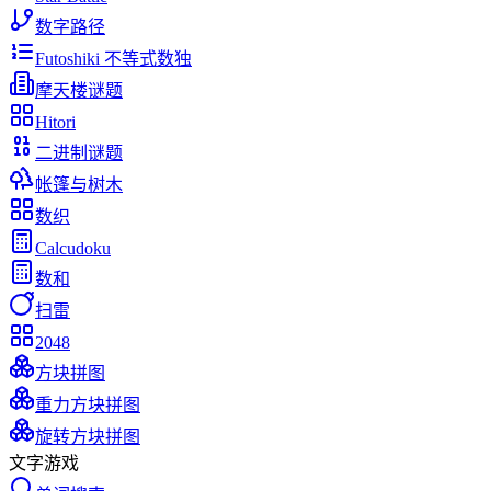
数字路径
Futoshiki 不等式数独
摩天楼谜题
Hitori
二进制谜题
帐篷与树木
数织
Calcudoku
数和
扫雷
2048
方块拼图
重力方块拼图
旋转方块拼图
文字游戏