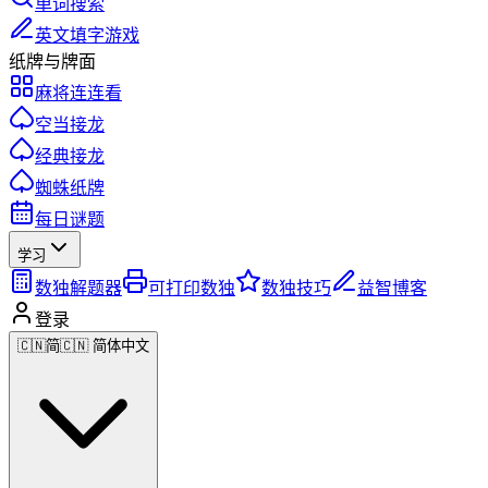
单词搜索
英文填字游戏
纸牌与牌面
麻将连连看
空当接龙
经典接龙
蜘蛛纸牌
每日谜题
学习
数独解题器
可打印数独
数独技巧
益智博客
登录
🇨🇳
简
🇨🇳 简体中文