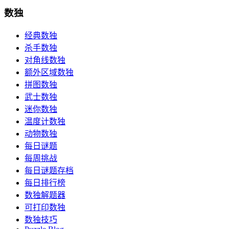
数独
经典数独
杀手数独
对角线数独
额外区域数独
拼图数独
武士数独
迷你数独
温度计数独
动物数独
每日谜题
每周挑战
每日谜题存档
每日排行榜
数独解题器
可打印数独
数独技巧