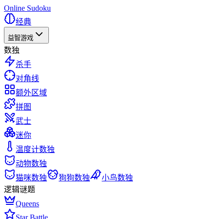
Online Sudoku
经典
益智游戏
数独
杀手
对角线
额外区域
拼图
武士
迷你
温度计数独
动物数独
猫咪数独
狗狗数独
小鸟数独
逻辑谜题
Queens
Star Battle