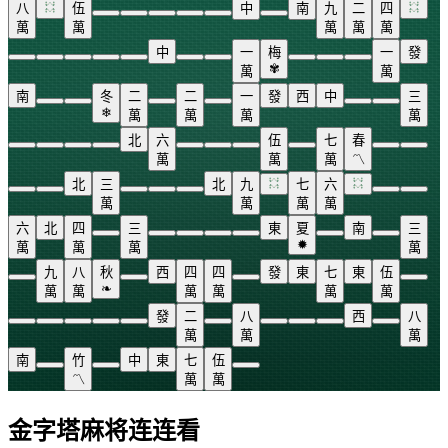
八
伍
中
南
九
二
四
萬
萬
萬
萬
萬
中
一
梅
一
發
✾
萬
萬
南
冬
二
二
一
發
西
中
三
❄
萬
萬
萬
萬
北
六
伍
七
春
萬
萬
萬
〽
北
三
北
九
七
六
萬
萬
萬
萬
六
北
四
三
東
夏
南
三
✹
萬
萬
萬
萬
九
八
秋
西
四
四
發
東
七
東
伍
❧
萬
萬
萬
萬
萬
萬
發
二
八
西
八
萬
萬
萬
南
竹
中
東
七
伍
〽
萬
萬
金字塔麻将连连看