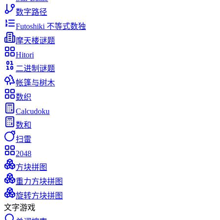
数字路径
Futoshiki 不等式数独
摩天楼谜题
Hitori
二进制谜题
帐篷与树木
数织
Calcudoku
数和
扫雷
2048
方块拼图
重力方块拼图
旋转方块拼图
文字游戏