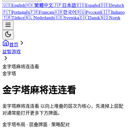
🇺🇸
English
🇭🇰
繁體中文
🇯🇵
日本語
🇪🇸
Español
🇩🇪
Deutsch
🇵🇹
Português
🇫🇷
Français
🇰🇷
한국어
🇷🇺
Русский
🇮🇹
Italiano
🇹🇷
Türkçe
🇳🇱
Nederlands
🇸🇪
Svenska
🇩🇰
Dansk
🇳🇴
Norsk
首页
益智游戏
金字塔麻将连连看
金字塔
金字塔麻将连连看
金字塔麻将连连看 以向上堆叠的层次为核心，先清掉上层配
对通常能打开更多下方牌面。
金字塔布局 · 层叠牌面 · 策略配对