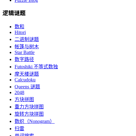
Puzzle Blog
逻辑谜题
数和
Hitori
二进制谜题
帐篷与树木
Star Battle
数字路径
Futoshiki 不等式数独
摩天楼谜题
Calcudoku
Queens 谜题
2048
方块拼图
重力方块拼图
旋转方块拼图
数织（Nonogram）
扫雷
单词搜索