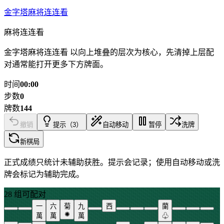
金字塔麻将连连看
麻将连连看
金字塔麻将连连看 以向上堆叠的层次为核心，先清掉上层配
对通常能打开更多下方牌面。
时间
00:00
步数
0
牌数
144
撤销
提示（3）
自动移动
暂停
洗牌
新棋局
正式成绩只统计未辅助获胜。提示会记录；使用自动移动或洗
牌会标记为辅助完成。
28 组可配对
一
六
菊
九
西
蘭
✺
萬
萬
萬
♧