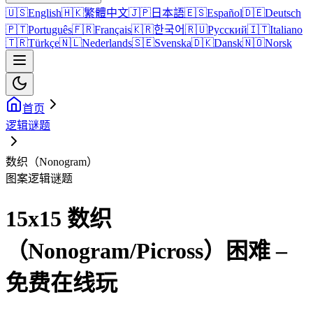
🇺🇸
English
🇭🇰
繁體中文
🇯🇵
日本語
🇪🇸
Español
🇩🇪
Deutsch
🇵🇹
Português
🇫🇷
Français
🇰🇷
한국어
🇷🇺
Русский
🇮🇹
Italiano
🇹🇷
Türkçe
🇳🇱
Nederlands
🇸🇪
Svenska
🇩🇰
Dansk
🇳🇴
Norsk
首页
逻辑谜题
数织（Nonogram）
图案逻辑谜题
15x15 数织
（Nonogram/Picross）困难 –
免费在线玩