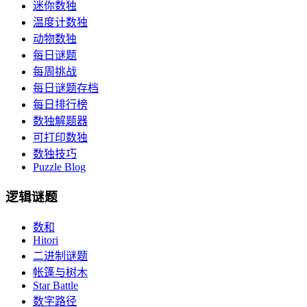
迷你数独
温度计数独
动物数独
每日谜题
每周挑战
每日谜题存档
每日排行榜
数独解题器
可打印数独
数独技巧
Puzzle Blog
逻辑谜题
数和
Hitori
二进制谜题
帐篷与树木
Star Battle
数字路径