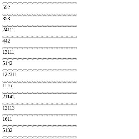
5
5
2
3
5
3
2
4
1
1
1
4
4
2
1
3
1
1
1
5
1
4
2
1
2
2
3
1
1
1
1
1
6
1
2
1
1
4
2
1
2
1
1
3
1
6
1
1
5
1
3
2