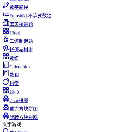
数字路径
Futoshiki 不等式数独
摩天楼谜题
Hitori
二进制谜题
帐篷与树木
数织
Calcudoku
数和
扫雷
2048
方块拼图
重力方块拼图
旋转方块拼图
文字游戏