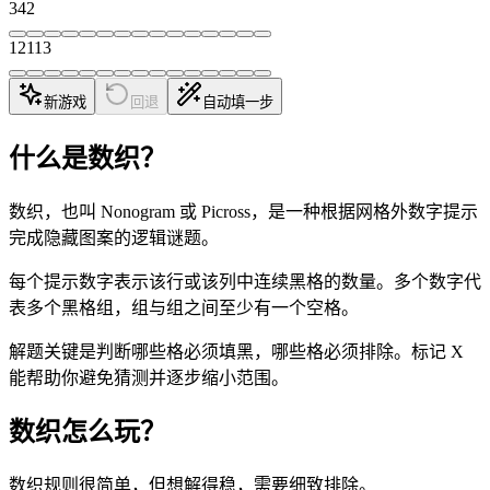
3
4
2
1
2
1
1
3
新游戏
回退
自动填一步
什么是数织？
数织，也叫 Nonogram 或 Picross，是一种根据网格外数字提示
完成隐藏图案的逻辑谜题。
每个提示数字表示该行或该列中连续黑格的数量。多个数字代
表多个黑格组，组与组之间至少有一个空格。
解题关键是判断哪些格必须填黑，哪些格必须排除。标记 X
能帮助你避免猜测并逐步缩小范围。
数织怎么玩？
数织规则很简单，但想解得稳，需要细致排除。