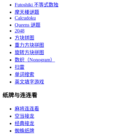
Futoshiki 不等式数独
摩天楼谜题
Calcudoku
Queens 谜题
2048
方块拼图
重力方块拼图
旋转方块拼图
数织（Nonogram）
扫雷
单词搜索
英文填字游戏
纸牌与连连看
麻将连连看
空当接龙
经典接龙
蜘蛛纸牌