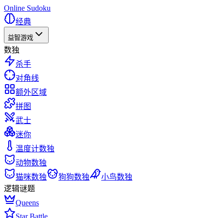
Online Sudoku
经典
益智游戏
数独
杀手
对角线
额外区域
拼图
武士
迷你
温度计数独
动物数独
猫咪数独
狗狗数独
小鸟数独
逻辑谜题
Queens
Star Battle