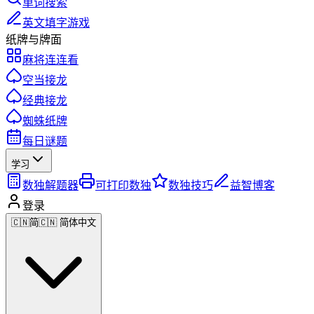
单词搜索
英文填字游戏
纸牌与牌面
麻将连连看
空当接龙
经典接龙
蜘蛛纸牌
每日谜题
学习
数独解题器
可打印数独
数独技巧
益智博客
登录
🇨🇳
简
🇨🇳 简体中文