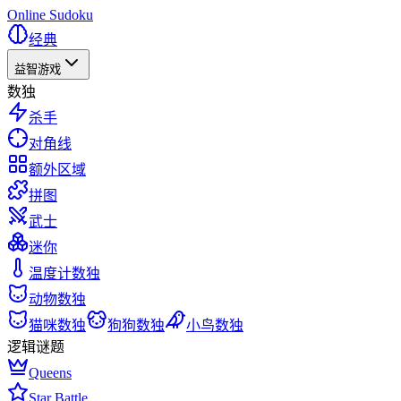
Online Sudoku
经典
益智游戏
数独
杀手
对角线
额外区域
拼图
武士
迷你
温度计数独
动物数独
猫咪数独
狗狗数独
小鸟数独
逻辑谜题
Queens
Star Battle