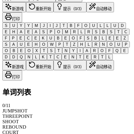
新游戏
重新开始
提示（0/3）
自动移动
打印
S
U
Y
Y
M
J
I
J
T
B
F
O
U
L
L
U
D
E
H
A
E
A
S
P
O
M
R
L
R
S
B
S
T
C
F
P
E
C
E
K
U
B
E
O
F
S
B
L
E
E
Z
S
A
U
E
H
O
W
P
T
Z
H
L
R
N
O
U
P
O
B
E
O
X
T
S
T
N
Y
I
A
R
O
F
Q
E
D
D
Q
N
L
K
T
C
E
N
T
E
R
T
L
新游戏
重新开始
提示（0/3）
自动移动
打印
单词列表
0
/
11
JUMPSHOT
THREEPOINT
SHOOT
REBOUND
COURT