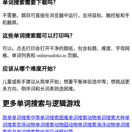
单词搜索需要下载吗？
不需要。题目可直接在浏览器中运行，支持鼠标、触控板和手
机触屏。
这些单词搜索题可以打印吗？
可以。点击打印会打开干净的题纸，包含标题、难度、字母网
格、单词列表和 onlinesudoku.io 页脚。
应该从哪个难度开始？
儿童或新手建议从简单开始；想要平衡体验选中等；想挑战更
多方向、倒序词和长词表则选困难。
更多单词搜索与逻辑游戏
简单单词搜索
中等单词搜索
困难单词搜索
动物单词搜索
犬种单
词搜索
农场动物单词搜索
动物园动物单词搜索
海洋动物单词搜
索
恐龙单词搜索
数织
皇后谜题
扫雷