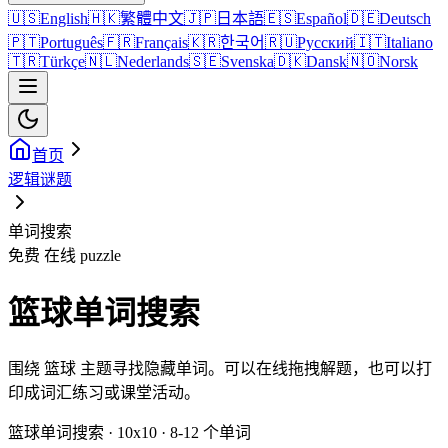
🇺🇸
English
🇭🇰
繁體中文
🇯🇵
日本語
🇪🇸
Español
🇩🇪
Deutsch
🇵🇹
Português
🇫🇷
Français
🇰🇷
한국어
🇷🇺
Русский
🇮🇹
Italiano
🇹🇷
Türkçe
🇳🇱
Nederlands
🇸🇪
Svenska
🇩🇰
Dansk
🇳🇴
Norsk
首页
逻辑谜题
单词搜索
免费 在线 puzzle
篮球单词搜索
围绕 篮球 主题寻找隐藏单词。可以在线拖拽解题，也可以打
印成词汇练习或课堂活动。
篮球单词搜索 · 10x10 · 8-12 个单词