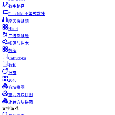
数字路径
Futoshiki 不等式数独
摩天楼谜题
Hitori
二进制谜题
帐篷与树木
数织
Calcudoku
数和
扫雷
2048
方块拼图
重力方块拼图
旋转方块拼图
文字游戏