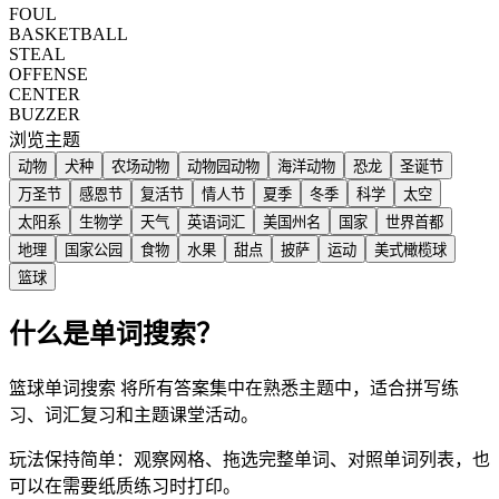
FOUL
BASKETBALL
STEAL
OFFENSE
CENTER
BUZZER
浏览主题
动物
犬种
农场动物
动物园动物
海洋动物
恐龙
圣诞节
万圣节
感恩节
复活节
情人节
夏季
冬季
科学
太空
太阳系
生物学
天气
英语词汇
美国州名
国家
世界首都
地理
国家公园
食物
水果
甜点
披萨
运动
美式橄榄球
篮球
什么是单词搜索？
篮球单词搜索 将所有答案集中在熟悉主题中，适合拼写练
习、词汇复习和主题课堂活动。
玩法保持简单：观察网格、拖选完整单词、对照单词列表，也
可以在需要纸质练习时打印。