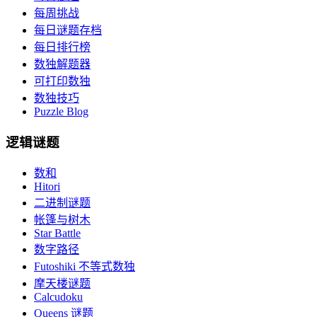
每周挑战
每日谜题存档
每日排行榜
数独解题器
可打印数独
数独技巧
Puzzle Blog
逻辑谜题
数和
Hitori
二进制谜题
帐篷与树木
Star Battle
数字路径
Futoshiki 不等式数独
摩天楼谜题
Calcudoku
Queens 谜题