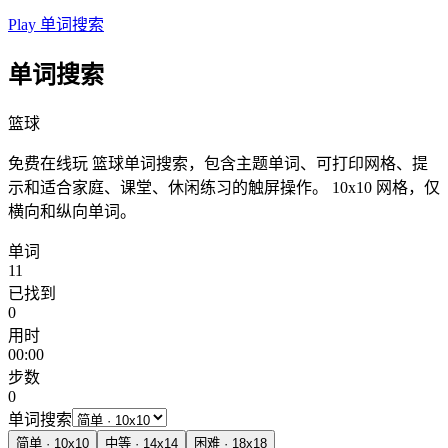
Play 单词搜索
单词搜索
篮球
免费在线玩 篮球单词搜索，包含主题单词、可打印网格、提
示和适合家庭、课堂、休闲练习的触屏操作。
10x10 网格，仅
横向和纵向单词。
单词
11
已找到
0
用时
00:00
步数
0
单词搜索
简单
·
10
x
10
中等
·
14
x
14
困难
·
18
x
18