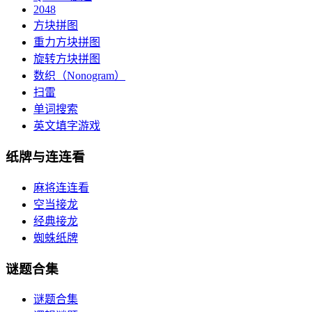
2048
方块拼图
重力方块拼图
旋转方块拼图
数织（Nonogram）
扫雷
单词搜索
英文填字游戏
纸牌与连连看
麻将连连看
空当接龙
经典接龙
蜘蛛纸牌
谜题合集
谜题合集