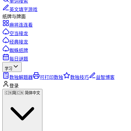
单词搜索
英文填字游戏
纸牌与牌面
麻将连连看
空当接龙
经典接龙
蜘蛛纸牌
每日谜题
学习
数独解题器
可打印数独
数独技巧
益智博客
登录
🇨🇳
简
🇨🇳 简体中文