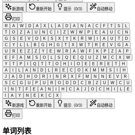
新游戏
重新开始
提示（0/3）
自动移动
打印
R
A
W
D
A
X
L
A
D
A
N
A
C
F
T
S
L
T
O
Z
A
U
N
C
I
Z
W
W
P
E
A
U
C
N
G
S
E
V
O
K
S
X
Y
K
R
W
I
A
U
T
D
C
Y
L
L
B
G
H
G
T
X
W
T
R
E
V
G
A
U
R
E
Z
Z
Y
E
W
R
A
W
F
K
P
Z
A
P
E
F
A
M
S
O
L
S
Q
E
Q
U
Z
M
C
X
W
Y
T
P
I
Q
T
T
O
H
I
O
E
E
R
E
T
H
A
I
L
A
N
D
L
R
E
C
O
K
M
M
S
I
H
J
A
D
H
O
R
I
N
R
X
F
M
N
N
E
V
R
S
C
G
U
P
U
R
O
D
D
C
B
Z
U
W
C
U
I
N
T
F
E
A
N
I
H
C
A
J
O
C
H
I
L
E
I
A
Y
N
E
K
C
X
新游戏
重新开始
提示（0/3）
自动移动
打印
单词列表