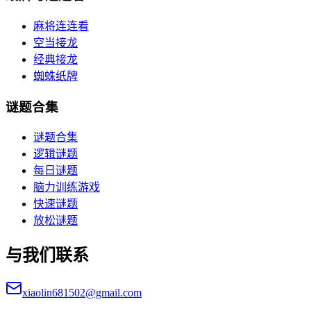
麻将连连看
空当接龙
经典接龙
蜘蛛纸牌
谜题合集
谜题合集
逻辑谜题
每日谜题
脑力训练游戏
快速谜题
放松谜题
与我们联系
xiaolin681502@gmail.com