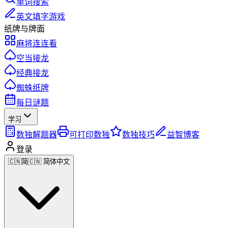
单词搜索
英文填字游戏
纸牌与牌面
麻将连连看
空当接龙
经典接龙
蜘蛛纸牌
每日谜题
学习
数独解题器
可打印数独
数独技巧
益智博客
登录
🇨🇳
简
🇨🇳 简体中文