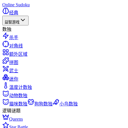
Online Sudoku
经典
益智游戏
数独
杀手
对角线
额外区域
拼图
武士
迷你
温度计数独
动物数独
猫咪数独
狗狗数独
小鸟数独
逻辑谜题
Queens
Star Battle