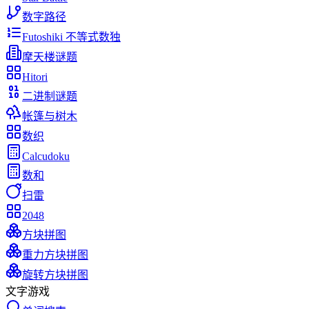
数字路径
Futoshiki 不等式数独
摩天楼谜题
Hitori
二进制谜题
帐篷与树木
数织
Calcudoku
数和
扫雷
2048
方块拼图
重力方块拼图
旋转方块拼图
文字游戏