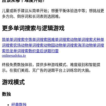
应该从哪个难度开始？
儿童或新手建议从简单开始；想要平衡体验选中等；想挑战更
多方向、倒序词和长词表则选困难。
更多单词搜索与逻辑游戏
简单单词搜索
中等单词搜索
困难单词搜索
动物单词搜索
犬种单
词搜索
农场动物单词搜索
动物园动物单词搜索
海洋动物单词搜
索
恐龙单词搜索
数织
皇后谜题
扫雷
onlinesudoku.io
终极免费数独体验，提供多种游戏模式、难度级别和智能提
示。在我们美观、无广告的谜题平台上训练您的大脑。
游戏模式
数独
经典数独