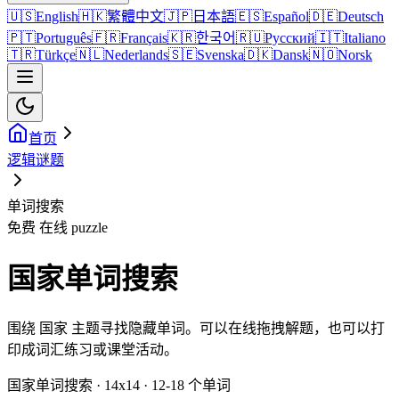
🇺🇸
English
🇭🇰
繁體中文
🇯🇵
日本語
🇪🇸
Español
🇩🇪
Deutsch
🇵🇹
Português
🇫🇷
Français
🇰🇷
한국어
🇷🇺
Русский
🇮🇹
Italiano
🇹🇷
Türkçe
🇳🇱
Nederlands
🇸🇪
Svenska
🇩🇰
Dansk
🇳🇴
Norsk
首页
逻辑谜题
单词搜索
免费 在线 puzzle
国家单词搜索
围绕 国家 主题寻找隐藏单词。可以在线拖拽解题，也可以打
印成词汇练习或课堂活动。
国家单词搜索 · 14x14 · 12-18 个单词