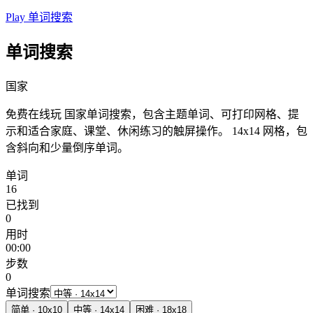
Play 单词搜索
单词搜索
国家
免费在线玩 国家单词搜索，包含主题单词、可打印网格、提
示和适合家庭、课堂、休闲练习的触屏操作。
14x14 网格，包
含斜向和少量倒序单词。
单词
16
已找到
0
用时
00:00
步数
0
单词搜索
简单
·
10
x
10
中等
·
14
x
14
困难
·
18
x
18