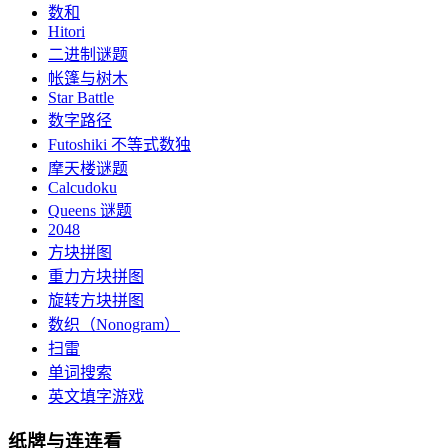
数和
Hitori
二进制谜题
帐篷与树木
Star Battle
数字路径
Futoshiki 不等式数独
摩天楼谜题
Calcudoku
Queens 谜题
2048
方块拼图
重力方块拼图
旋转方块拼图
数织（Nonogram）
扫雷
单词搜索
英文填字游戏
纸牌与连连看