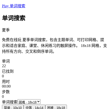
Play 单词搜索
单词搜索
夏季
免费在线玩 夏季单词搜索，包含主题单词、可打印网格、提
示和适合家庭、课堂、休闲练习的触屏操作。
18x18 网格，支
持所有方向、交叉和倒序单词。
单词
22
已找到
0
用时
00:00
步数
0
单词搜索
简单
·
10
x
10
中等
·
14
x
14
困难
·
18
x
18