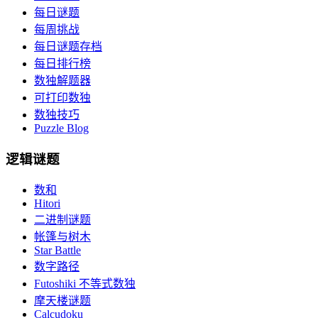
每日谜题
每周挑战
每日谜题存档
每日排行榜
数独解题器
可打印数独
数独技巧
Puzzle Blog
逻辑谜题
数和
Hitori
二进制谜题
帐篷与树木
Star Battle
数字路径
Futoshiki 不等式数独
摩天楼谜题
Calcudoku