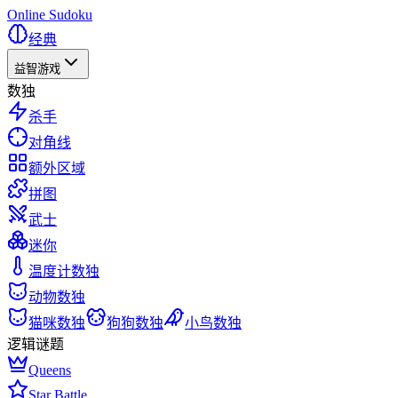
Online Sudoku
经典
益智游戏
数独
杀手
对角线
额外区域
拼图
武士
迷你
温度计数独
动物数独
猫咪数独
狗狗数独
小鸟数独
逻辑谜题
Queens
Star Battle