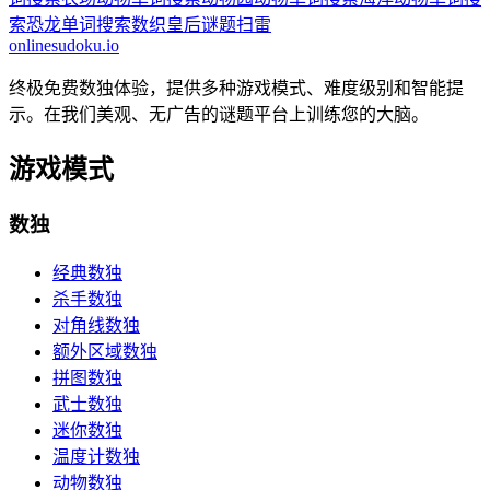
索
恐龙单词搜索
数织
皇后谜题
扫雷
onlinesudoku.io
终极免费数独体验，提供多种游戏模式、难度级别和智能提
示。在我们美观、无广告的谜题平台上训练您的大脑。
游戏模式
数独
经典数独
杀手数独
对角线数独
额外区域数独
拼图数独
武士数独
迷你数独
温度计数独
动物数独