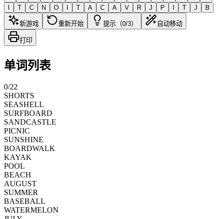
I
T
C
N
O
I
T
A
C
A
V
R
J
P
I
T
J
B
新游戏
重新开始
提示（0/3）
自动移动
打印
单词列表
0
/
22
SHORTS
SEASHELL
SURFBOARD
SANDCASTLE
PICNIC
SUNSHINE
BOARDWALK
KAYAK
POOL
BEACH
AUGUST
SUMMER
BASEBALL
WATERMELON
JULY