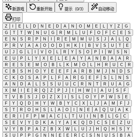
新游戏
重新开始
提示（0/3）
自动移动
打印
Z
I
E
L
D
N
E
D
A
N
O
M
E
L
Y
Z
G
G
T
T
W
N
U
G
R
M
L
U
F
O
F
C
E
S
E
N
S
R
P
N
I
R
E
M
M
U
S
J
A
L
Q
P
R
V
A
A
O
O
D
H
K
I
B
V
S
U
T
E
U
J
G
L
I
V
O
L
R
Y
S
O
P
I
W
S
N
E
U
P
L
Y
X
E
L
E
A
Y
A
N
B
A
A
R
R
E
S
E
M
O
B
L
K
M
O
L
H
R
U
C
R
C
B
S
H
O
Y
E
E
F
A
R
B
M
J
N
D
S
C
K
O
S
A
P
L
F
A
R
G
E
F
S
L
N
S
A
N
D
A
L
S
S
U
U
C
R
N
T
R
U
A
G
X
M
I
E
R
Q
Z
P
J
I
H
W
I
A
U
S
F
T
V
B
S
J
D
Z
X
I
S
L
O
Y
P
W
S
E
F
Y
Q
D
H
Y
W
B
Y
C
X
L
J
A
M
F
J
S
T
R
O
H
S
L
A
O
I
N
E
A
Q
U
A
K
E
R
I
F
P
M
A
C
L
T
U
I
N
B
L
G
C
S
E
V
Y
D
K
A
Y
A
K
Q
D
C
S
E
Z
U
V
Y
B
P
A
Z
B
X
W
L
U
J
H
Q
H
S
Y
S
U
P
P
G
N
N
E
E
R
C
S
N
U
S
B
A