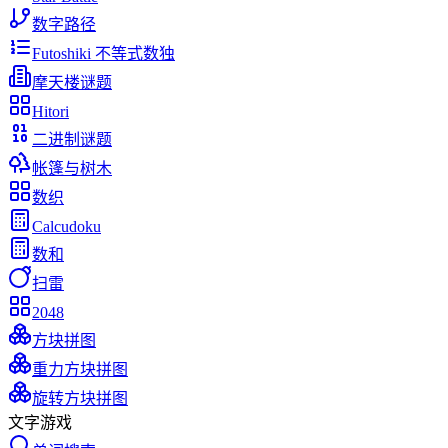
数字路径
Futoshiki 不等式数独
摩天楼谜题
Hitori
二进制谜题
帐篷与树木
数织
Calcudoku
数和
扫雷
2048
方块拼图
重力方块拼图
旋转方块拼图
文字游戏