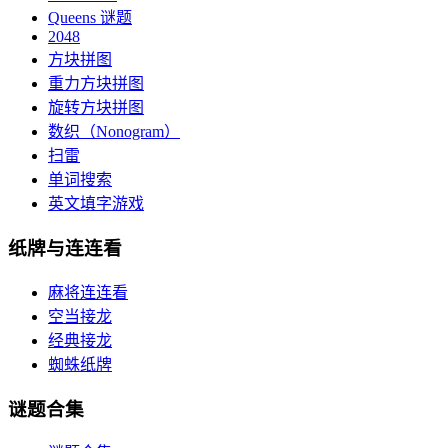
Queens 谜题
2048
方块拼图
重力方块拼图
旋转方块拼图
数织（Nonogram）
扫雷
单词搜索
英文填字游戏
纸牌与连连看
麻将连连看
空当接龙
经典接龙
蜘蛛纸牌
谜题合集