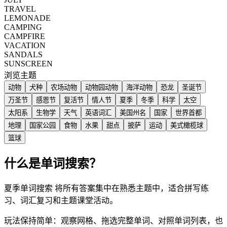
TRAVEL
LEMONADE
CAMPING
CAMPFIRE
VACATION
SANDALS
SUNSCREEN
浏览主题
动物
犬种
农场动物
动物园动物
海洋动物
恐龙
圣诞节
万圣节
感恩节
复活节
情人节
夏季
冬季
科学
太空
太阳系
生物学
天气
英语词汇
美国州名
国家
世界首都
地理
国家公园
食物
水果
甜点
披萨
运动
美式橄榄球
篮球
什么是单词搜索？
夏季单词搜索 将所有答案集中在熟悉主题中，适合拼写练
习、词汇复习和主题课堂活动。
玩法保持简单：观察网格、拖选完整单词、对照单词列表，也