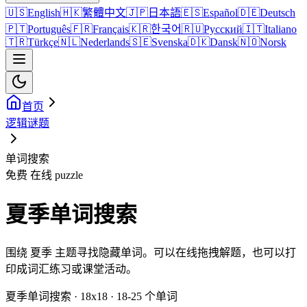
🇺🇸
English
🇭🇰
繁體中文
🇯🇵
日本語
🇪🇸
Español
🇩🇪
Deutsch
🇵🇹
Português
🇫🇷
Français
🇰🇷
한국어
🇷🇺
Русский
🇮🇹
Italiano
🇹🇷
Türkçe
🇳🇱
Nederlands
🇸🇪
Svenska
🇩🇰
Dansk
🇳🇴
Norsk
首页
逻辑谜题
单词搜索
免费 在线 puzzle
夏季单词搜索
围绕 夏季 主题寻找隐藏单词。可以在线拖拽解题，也可以打
印成词汇练习或课堂活动。
夏季单词搜索 · 18x18 · 18-25 个单词