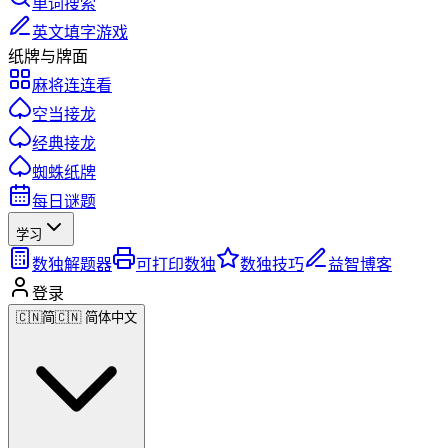
单词搜索
英文填字游戏
纸牌与牌面
麻将连连看
空当接龙
经典接龙
蜘蛛纸牌
每日谜题
学习
数独解题器
可打印数独
数独技巧
益智博客
登录
🇨🇳
简
🇨🇳 简体中文