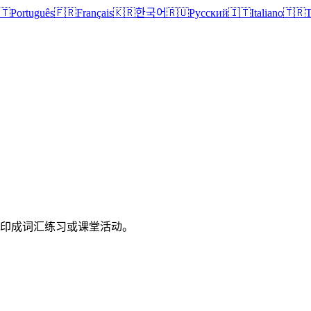
🇹
Português
🇫🇷
Français
🇰🇷
한국어
🇷🇺
Русский
🇮🇹
Italiano
🇹🇷
T
打印成词汇练习或课堂活动。