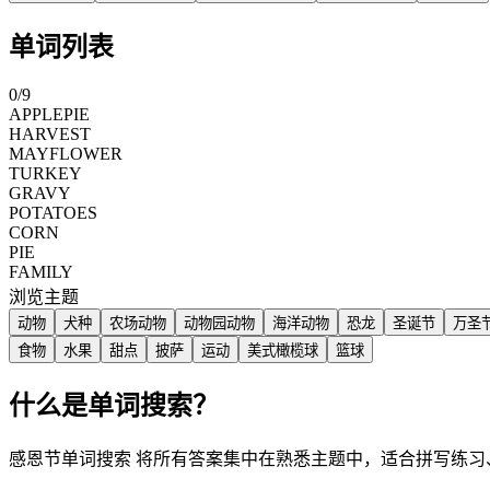
单词列表
0
/
9
APPLEPIE
HARVEST
MAYFLOWER
TURKEY
GRAVY
POTATOES
CORN
PIE
FAMILY
浏览主题
动物
犬种
农场动物
动物园动物
海洋动物
恐龙
圣诞节
万圣
食物
水果
甜点
披萨
运动
美式橄榄球
篮球
什么是单词搜索？
感恩节单词搜索 将所有答案集中在熟悉主题中，适合拼写练习