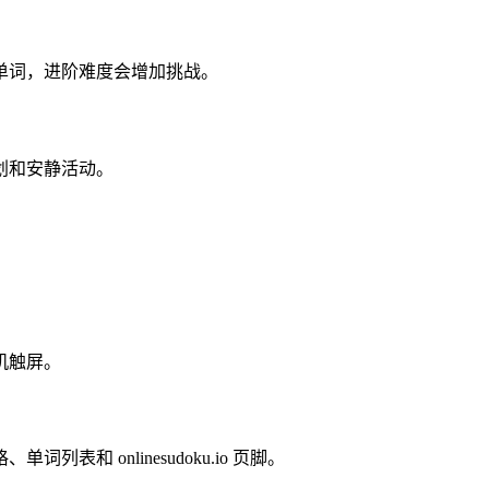
单词，进阶难度会增加挑战。
划和安静活动。
。
机触屏。
和 onlinesudoku.io 页脚。