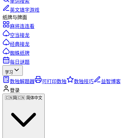
单词搜索
英文填字游戏
纸牌与牌面
麻将连连看
空当接龙
经典接龙
蜘蛛纸牌
每日谜题
学习
数独解题器
可打印数独
数独技巧
益智博客
登录
🇨🇳
简
🇨🇳 简体中文