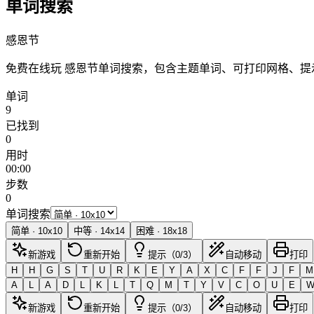
单词搜索
感恩节
免费在线玩 感恩节单词搜索，包含主题单词、可打印网格、
单词
9
已找到
0
用时
00:00
步数
0
单词搜索
简单
·
10
x
10
中等
·
14
x
14
困难
·
18
x
18
新游戏
重新开始
提示（0/3）
自动移动
打印
H
H
G
S
T
U
R
K
E
Y
A
X
C
F
F
J
F
M
A
L
A
D
L
K
L
T
Q
M
T
Y
V
C
O
U
E
新游戏
重新开始
提示（0/3）
自动移动
打印