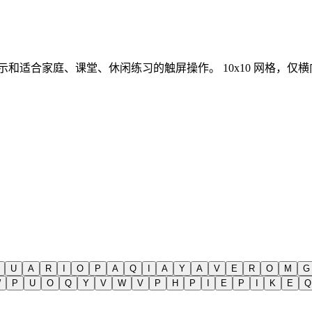
提示和适合家庭、课堂、休闲练习的触屏操作。
10x10 网格，
U
A
R
I
O
P
A
Q
I
A
Y
A
V
E
R
O
M
G
W
P
U
O
Q
Y
V
W
V
P
H
P
I
E
P
I
K
E
Q