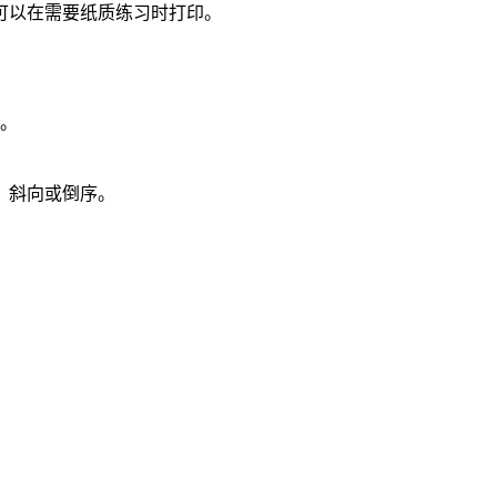
可以在需要纸质练习时打印。
母。
、斜向或倒序。
。
。
。