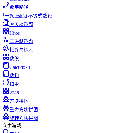
数字路径
Futoshiki 不等式数独
摩天楼谜题
Hitori
二进制谜题
帐篷与树木
数织
Calcudoku
数和
扫雷
2048
方块拼图
重力方块拼图
旋转方块拼图
文字游戏