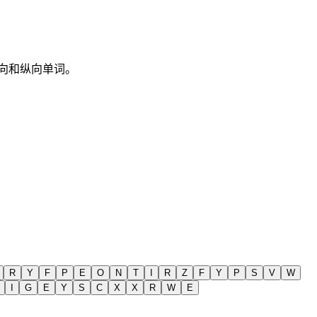
仅横向和纵向单词。
R
Y
F
P
E
O
N
T
I
R
Z
F
Y
P
S
V
W
I
G
E
Y
S
C
X
X
R
W
E