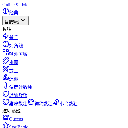
Online Sudoku
经典
益智游戏
数独
杀手
对角线
额外区域
拼图
武士
迷你
温度计数独
动物数独
猫咪数独
狗狗数独
小鸟数独
逻辑谜题
Queens
Star Battle