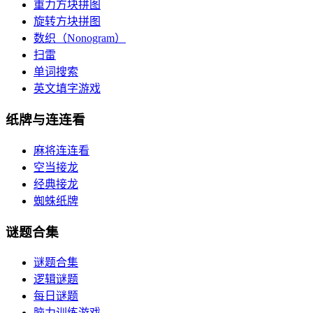
重力方块拼图
旋转方块拼图
数织（Nonogram）
扫雷
单词搜索
英文填字游戏
纸牌与连连看
麻将连连看
空当接龙
经典接龙
蜘蛛纸牌
谜题合集
谜题合集
逻辑谜题
每日谜题
脑力训练游戏