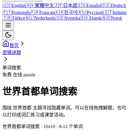
🇺🇸
English
🇭🇰
繁體中文
🇯🇵
日本語
🇪🇸
Español
🇩🇪
Deutsch
🇵🇹
Português
🇫🇷
Français
🇰🇷
한국어
🇷🇺
Русский
🇮🇹
Italiano
🇹🇷
Türkçe
🇳🇱
Nederlands
🇸🇪
Svenska
🇩🇰
Dansk
🇳🇴
Norsk
首页
逻辑谜题
单词搜索
免费 在线 puzzle
世界首都单词搜索
围绕 世界首都 主题寻找隐藏单词。可以在线拖拽解题，也可
以打印成词汇练习或课堂活动。
世界首都单词搜索 · 10x10 · 8-12 个单词