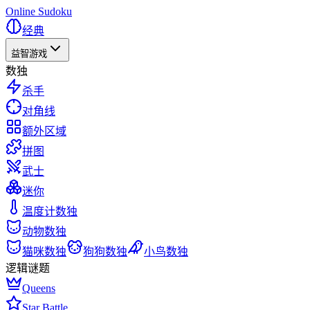
Online Sudoku
经典
益智游戏
数独
杀手
对角线
额外区域
拼图
武士
迷你
温度计数独
动物数独
猫咪数独
狗狗数独
小鸟数独
逻辑谜题
Queens
Star Battle