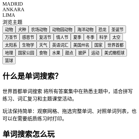
MADRID
ANKARA
LIMA
浏览主题
动物
犬种
农场动物
动物园动物
海洋动物
恐龙
圣诞节
万圣节
感恩节
复活节
情人节
夏季
冬季
科学
太空
太阳系
生物学
天气
英语词汇
美国州名
国家
世界首都
地理
国家公园
食物
水果
甜点
披萨
运动
美式橄榄球
篮球
什么是单词搜索？
世界首都单词搜索 将所有答案集中在熟悉主题中，适合拼写
练习、词汇复习和主题课堂活动。
玩法保持简单：观察网格、拖选完整单词、对照单词列表，也
可以在需要纸质练习时打印。
单词搜索怎么玩