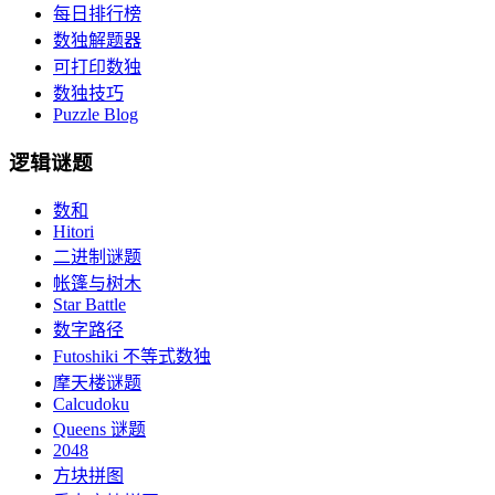
每日排行榜
数独解题器
可打印数独
数独技巧
Puzzle Blog
逻辑谜题
数和
Hitori
二进制谜题
帐篷与树木
Star Battle
数字路径
Futoshiki 不等式数独
摩天楼谜题
Calcudoku
Queens 谜题
2048
方块拼图