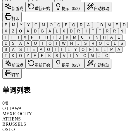
新游戏
重新开始
提示（0/3）
自动移动
打印
E
M
Y
Y
C
M
O
Q
E
Q
R
A
I
D
M
E
D
X
Z
O
A
D
B
A
L
X
D
R
H
T
T
R
R
N
I
I
H
X
P
T
H
I
U
K
M
C
Y
N
H
A
E
D
S
A
A
O
T
O
I
W
N
J
S
R
O
C
L
S
B
A
S
I
E
A
O
I
T
L
Y
O
F
E
L
P
A
T
K
O
Z
E
E
K
S
V
I
Y
C
M
J
C
新游戏
重新开始
提示（0/3）
自动移动
打印
单词列表
0
/
8
OTTAWA
MEXICOCITY
ATHENS
BRUSSELS
OSLO