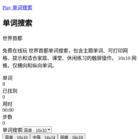
Play 单词搜索
单词搜索
世界首都
免费在线玩 世界首都单词搜索，包含主题单词、可打印网
格、提示和适合家庭、课堂、休闲练习的触屏操作。
10x10 网
格，仅横向和纵向单词。
单词
8
已找到
0
用时
00:00
步数
0
单词搜索
简单
·
10
x
10
中等
·
14
x
14
困难
·
18
x
18