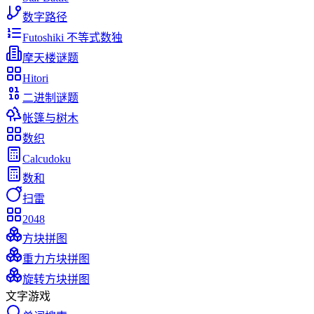
数字路径
Futoshiki 不等式数独
摩天楼谜题
Hitori
二进制谜题
帐篷与树木
数织
Calcudoku
数和
扫雷
2048
方块拼图
重力方块拼图
旋转方块拼图
文字游戏