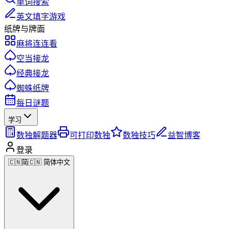
单词搜索
英文填字游戏
纸牌与牌面
麻将连连看
空当接龙
经典接龙
蜘蛛纸牌
每日谜题
学习
数独解题器
可打印数独
数独技巧
益智博客
登录
🇨🇳
简
🇨🇳 简体中文