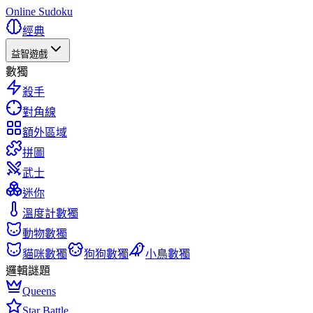
Online Sudoku
經典
益智遊戲
數獨
殺手
對角線
額外區域
拼圖
武士
迷你
溫度計數獨
動物數獨
貓咪數獨
狗狗數獨
小鳥數獨
邏輯謎題
Queens
Star Battle