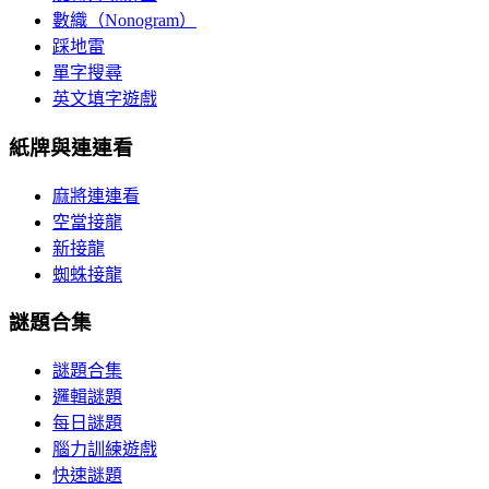
數織（Nonogram）
踩地雷
單字搜尋
英文填字遊戲
紙牌與連連看
麻將連連看
空當接龍
新接龍
蜘蛛接龍
謎題合集
謎題合集
邏輯謎題
每日謎題
腦力訓練遊戲
快速謎題