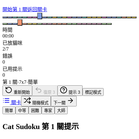
開始第 1 關
返回關卡
時間
00:00
已放貓咪
2/7
錯誤
0
已用提示
0
第 1 關
·
7
x
7
·
簡單
重新開始
復原
3
提示
3
標記模式
關卡
隨機模式
下一關
簡單
中等
困難
專家
大師
Cat Sudoku 第 1 關提示