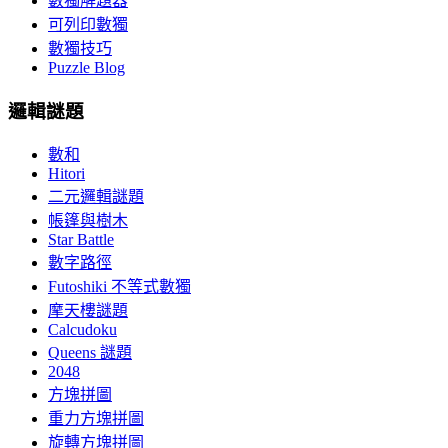
數獨解題器
可列印數獨
數獨技巧
Puzzle Blog
邏輯謎題
數和
Hitori
二元邏輯謎題
帳篷與樹木
Star Battle
數字路徑
Futoshiki 不等式數獨
摩天樓謎題
Calcudoku
Queens 謎題
2048
方塊拼圖
重力方塊拼圖
旋轉方塊拼圖