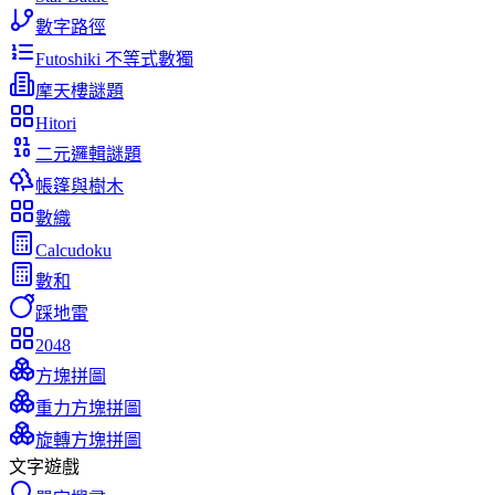
數字路徑
Futoshiki 不等式數獨
摩天樓謎題
Hitori
二元邏輯謎題
帳篷與樹木
數織
Calcudoku
數和
踩地雷
2048
方塊拼圖
重力方塊拼圖
旋轉方塊拼圖
文字遊戲