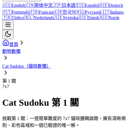
🇺🇸
English
🇨🇳
简体中文
🇯🇵
日本語
🇪🇸
Español
🇩🇪
Deutsch
🇵🇹
Português
🇫🇷
Français
🇰🇷
한국어
🇷🇺
Русский
🇮🇹
Italiano
🇹🇷
Türkçe
🇳🇱
Nederlands
🇸🇪
Svenska
🇩🇰
Dansk
🇳🇴
Norsk
首頁
動物數獨
Cat Sudoku（貓咪數獨）
第 1 關
7
x
7
Cat Sudoku 第 1 關
挑戰第 1 關：一道簡單難度的 7x7 貓咪邏輯謎題，擁有清晰規
則、彩色區域和一個已驗證的唯一解。