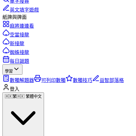
單字搜尋
英文填字遊戲
紙牌與牌面
麻將連連看
空當接龍
新接龍
蜘蛛接龍
每日謎題
學習
數獨解題器
可列印數獨
數獨技巧
益智部落格
登入
🇭🇰
繁
🇭🇰 繁體中文