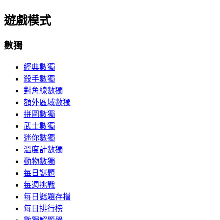
遊戲模式
數獨
經典數獨
殺手數獨
對角線數獨
額外區域數獨
拼圖數獨
武士數獨
迷你數獨
溫度計數獨
動物數獨
每日謎題
每週挑戰
每日謎題存檔
每日排行榜