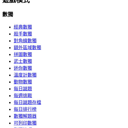
遊戲模式
數獨
經典數獨
殺手數獨
對角線數獨
額外區域數獨
拼圖數獨
武士數獨
迷你數獨
溫度計數獨
動物數獨
每日謎題
每週挑戰
每日謎題存檔
每日排行榜
數獨解題器
可列印數獨