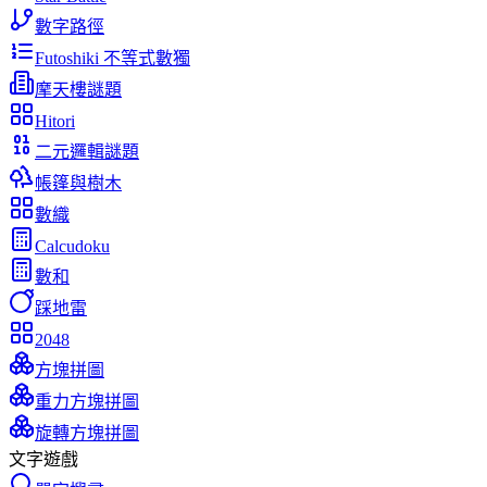
數字路徑
Futoshiki 不等式數獨
摩天樓謎題
Hitori
二元邏輯謎題
帳篷與樹木
數織
Calcudoku
數和
踩地雷
2048
方塊拼圖
重力方塊拼圖
旋轉方塊拼圖
文字遊戲