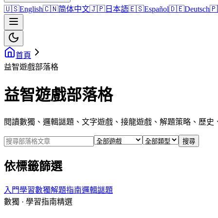
🇺🇸
English
🇨🇳
简体中文
🇯🇵
日本語
🇪🇸
Español
🇩🇪
Deutsch
🇵
首頁
益智遊戲部落格
益智遊戲部落格
閱讀數獨、邏輯謎題、文字遊戲、接龍遊戲、解題策略、歷史
搜尋
依標籤篩選
入門
學習
數獨
解題指南
邏輯謎題
數獨
·
學習指南
精選