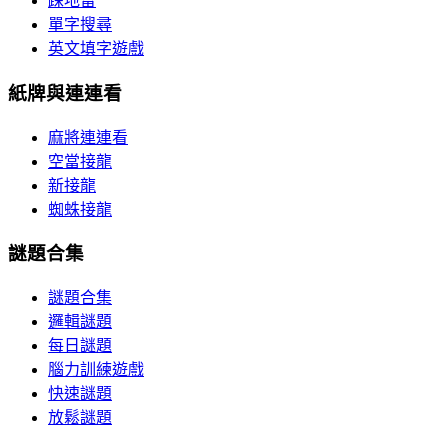
踩地雷
單字搜尋
英文填字遊戲
紙牌與連連看
麻將連連看
空當接龍
新接龍
蜘蛛接龍
謎題合集
謎題合集
邏輯謎題
每日謎題
腦力訓練遊戲
快速謎題
放鬆謎題