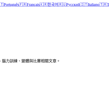
🇹
Português
🇫🇷
Français
🇰🇷
한국어
🇷🇺
Русский
🇮🇹
Italiano
🇹🇷
T
、腦力訓練、變體與比賽相關文章。