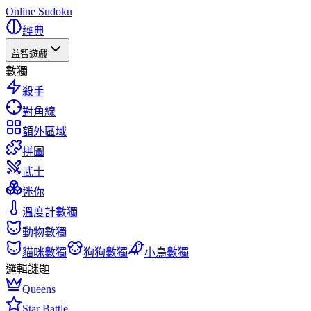
Online Sudoku
經典
益智遊戲
數獨
殺手
對角線
額外區域
拼圖
武士
迷你
溫度計數獨
動物數獨
貓咪數獨
狗狗數獨
小鳥數獨
邏輯謎題
Queens
Star Battle