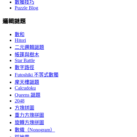
數獨技巧
Puzzle Blog
邏輯謎題
數和
Hitori
二元邏輯謎題
帳篷與樹木
Star Battle
數字路徑
Futoshiki 不等式數獨
摩天樓謎題
Calcudoku
Queens 謎題
2048
方塊拼圖
重力方塊拼圖
旋轉方塊拼圖
數織（Nonogram）