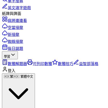
單字搜尋
英文填字遊戲
紙牌與牌面
麻將連連看
空當接龍
新接龍
蜘蛛接龍
每日謎題
學習
數獨解題器
可列印數獨
數獨技巧
益智部落格
登入
🇭🇰
繁
🇭🇰 繁體中文