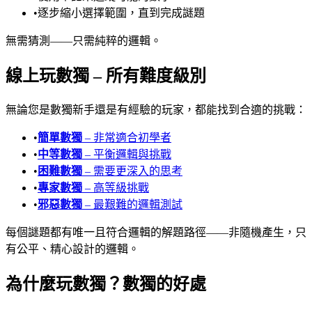
•
逐步縮小選擇範圍，直到完成謎題
無需猜測——只需純粹的邏輯。
線上玩數獨 – 所有難度級別
無論您是數獨新手還是有經驗的玩家，都能找到合適的挑戰：
•
簡單數獨
–
非常適合初學者
•
中等數獨
–
平衡邏輯與挑戰
•
困難數獨
–
需要更深入的思考
•
專家數獨
–
高等級挑戰
•
邪惡數獨
–
最艱難的邏輯測試
每個謎題都有唯一且符合邏輯的解題路徑——非隨機產生，只
有公平、精心設計的邏輯。
為什麼玩數獨？數獨的好處