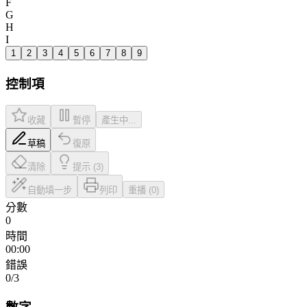
F
G
H
I
1
2
3
4
5
6
7
8
9
控制項
收藏
暫停
產生中...
草稿
復原
清除
提示 (3)
自動填一步
列印
重播 (0)
分數
0
時間
00:00
錯誤
0
/3