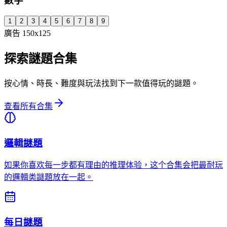
數字
1
2
3
4
5
6
7
8
9
廣告 150x125
探索謎題合集
按心情、時長、難度與玩法找到下一款值得玩的謎題。
查看所有合集
邏輯謎題
如果你喜欢每一步都有理由的推理体验，这个合集会把最耐玩
的邏輯类謎題放在一起。
每日謎題