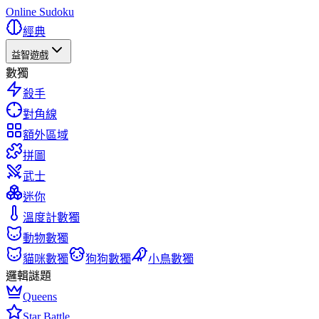
Online Sudoku
經典
益智遊戲
數獨
殺手
對角線
額外區域
拼圖
武士
迷你
溫度計數獨
動物數獨
貓咪數獨
狗狗數獨
小鳥數獨
邏輯謎題
Queens
Star Battle