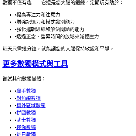
數獨不僅有趣——它還是您大腦的鍛鍊。定期玩有助於：
•
提高專注力和注意力
•
增強記憶力和模式識別能力
•
強化邏輯思維和解決問題的能力
•
透過正念、螢幕時間的放鬆來減輕壓力
每天只需幾分鐘，就能讓您的大腦保持敏銳和平靜。
更多數獨模式與工具
嘗試其他數獨變體：
•
殺手數獨
•
對角線數獨
•
額外區域數獨
•
拼圖數獨
•
武士數獨
•
迷你數獨
•
每日數獨