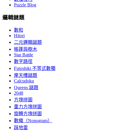
Puzzle Blog
邏輯謎題
數和
Hitori
二元邏輯謎題
帳篷與樹木
Star Battle
數字路徑
Futoshiki 不等式數獨
摩天樓謎題
Calcudoku
Queens 謎題
2048
方塊拼圖
重力方塊拼圖
旋轉方塊拼圖
數織（Nonogram）
踩地雷