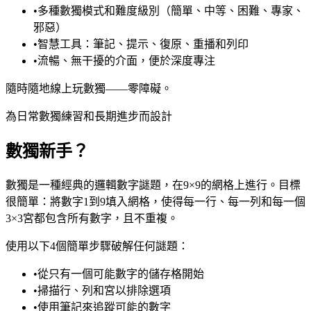
•
多種數獨模式和難度級別（簡單、中等、困難、專家、
邪惡）
•
智慧工具：筆記、提示、復原、重播和列印
•
流暢、無干擾的介面，便於深度專注
隨時隨地線上玩數獨——零障礙。
為日常數獨練習和長期進步而設計
數獨新手？
數獨是一種經典的邏輯數字謎題，在9×9的網格上進行。目標
很簡單：將數字1到9填入網格，使得每一行、每一列和每一個
3×3宮都包含所有數字，且不重複。
使用以下4個簡單步驟破解任何謎題：
•
從只有一個可能數字的儲存格開始
•
掃描行、列和宮以排除選項
•
使用筆記來追蹤可能的數字