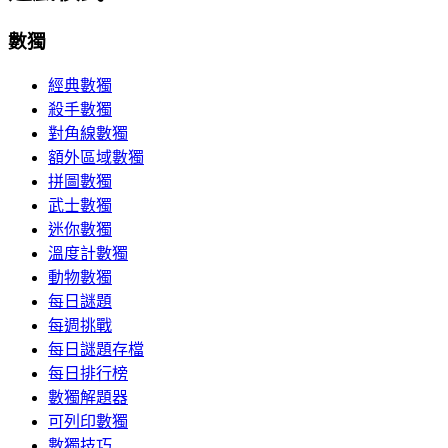
數獨
經典數獨
殺手數獨
對角線數獨
額外區域數獨
拼圖數獨
武士數獨
迷你數獨
溫度計數獨
動物數獨
每日謎題
每週挑戰
每日謎題存檔
每日排行榜
數獨解題器
可列印數獨
數獨技巧