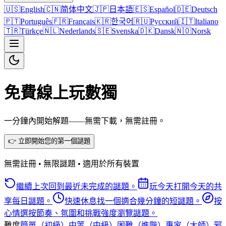
🇺🇸
English
🇨🇳
简体中文
🇯🇵
日本語
🇪🇸
Español
🇩🇪
Deutsch
🇵🇹
Português
🇫🇷
Français
🇰🇷
한국어
🇷🇺
Русский
🇮🇹
Italiano
🇹🇷
Türkçe
🇳🇱
Nederlands
🇸🇪
Svenska
🇩🇰
Dansk
🇳🇴
Norsk
免費線上玩數獨
一分鐘內開始解題——無需下載，無需註冊。
👉 立即開始您的第一個謎題
無需註冊 • 無限謎題 • 適用於所有裝置
繼續上次
回到最近未完成的謎題。
玩今天
打開今天的共
享每日謎題。
快速休息
找一個適合幾分鐘的短謎題。
按
心情選
按節奏、氛圍和挑戰強度瀏覽謎題。
難度
簡單（初級）
中等（中級）
困難（進階）
專家（大師）
邪