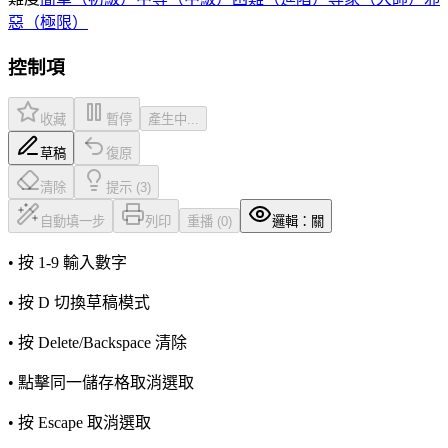
惡（極限）
控制項
收藏
暫停
產生中...
草稿
復原
清除
提示 (3)
自動填一步
列印
重播 (0)
邏輯：關
• 按 1-9 輸入數字
• 按 D 切換草稿模式
• 按 Delete/Backspace 清除
• 點擊同一儲存格取消選取
• 按 Escape 取消選取