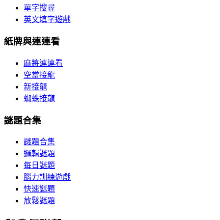
單字搜尋
英文填字遊戲
紙牌與連連看
麻將連連看
空當接龍
新接龍
蜘蛛接龍
謎題合集
謎題合集
邏輯謎題
每日謎題
腦力訓練遊戲
快速謎題
放鬆謎題