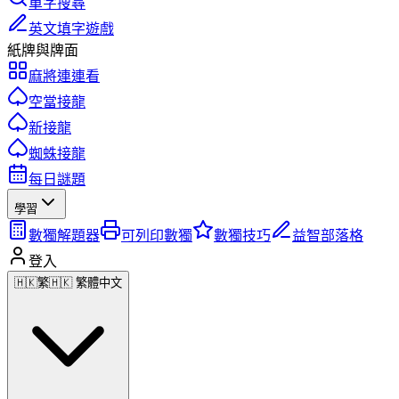
單字搜尋
英文填字遊戲
紙牌與牌面
麻將連連看
空當接龍
新接龍
蜘蛛接龍
每日謎題
學習
數獨解題器
可列印數獨
數獨技巧
益智部落格
登入
🇭🇰
繁
🇭🇰 繁體中文