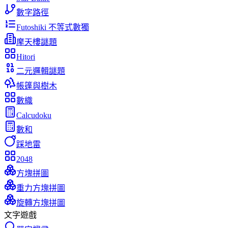
數字路徑
Futoshiki 不等式數獨
摩天樓謎題
Hitori
二元邏輯謎題
帳篷與樹木
數織
Calcudoku
數和
踩地雷
2048
方塊拼圖
重力方塊拼圖
旋轉方塊拼圖
文字遊戲