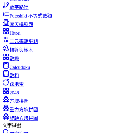
數字路徑
Futoshiki 不等式數獨
摩天樓謎題
Hitori
二元邏輯謎題
帳篷與樹木
數織
Calcudoku
數和
踩地雷
2048
方塊拼圖
重力方塊拼圖
旋轉方塊拼圖
文字遊戲