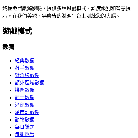
終極免費數獨體驗，提供多種遊戲模式、難度級別和智慧提
示。在我們美觀、無廣告的謎題平台上訓練您的大腦。
遊戲模式
數獨
經典數獨
殺手數獨
對角線數獨
額外區域數獨
拼圖數獨
武士數獨
迷你數獨
溫度計數獨
動物數獨
每日謎題
每週挑戰