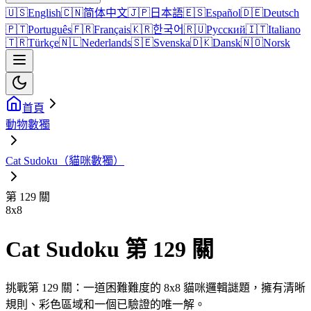
🇺🇸
English
🇨🇳
简体中文
🇯🇵
日本語
🇪🇸
Español
🇩🇪
Deutsch
🇵🇹
Português
🇫🇷
Français
🇰🇷
한국어
🇷🇺
Русский
🇮🇹
Italiano
🇹🇷
Türkçe
🇳🇱
Nederlands
🇸🇪
Svenska
🇩🇰
Dansk
🇳🇴
Norsk
首頁
動物數獨
Cat Sudoku（貓咪數獨）
第 129 關
8
x
8
Cat Sudoku 第 129 關
挑戰第 129 關：一道困難難度的 8x8 貓咪邏輯謎題，擁有清晰
規則、彩色區域和一個已驗證的唯一解。