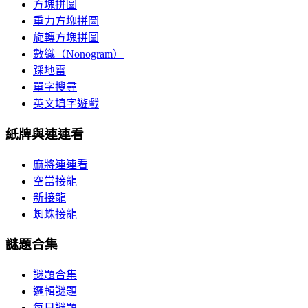
方塊拼圖
重力方塊拼圖
旋轉方塊拼圖
數織（Nonogram）
踩地雷
單字搜尋
英文填字遊戲
紙牌與連連看
麻將連連看
空當接龍
新接龍
蜘蛛接龍
謎題合集
謎題合集
邏輯謎題
每日謎題