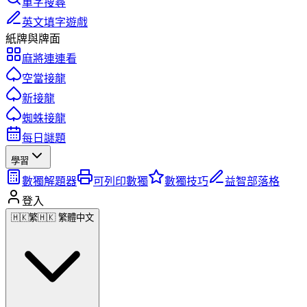
單字搜尋
英文填字遊戲
紙牌與牌面
麻將連連看
空當接龍
新接龍
蜘蛛接龍
每日謎題
學習
數獨解題器
可列印數獨
數獨技巧
益智部落格
登入
🇭🇰
繁
🇭🇰 繁體中文