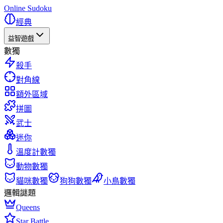
Online Sudoku
經典
益智遊戲
數獨
殺手
對角線
額外區域
拼圖
武士
迷你
溫度計數獨
動物數獨
貓咪數獨
狗狗數獨
小鳥數獨
邏輯謎題
Queens
Star Battle