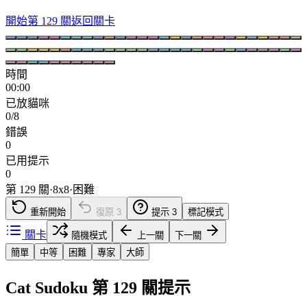
開始第 129 關
返回關卡
時間
00:00
已放貓咪
0/8
錯誤
0
已用提示
0
第 129 關
·
8
x
8
·
困難
重新開始
復原
3
提示
3
標記模式
關卡
隨機模式
上一關
下一關
簡單
中等
困難
專家
大師
Cat Sudoku 第 129 關提示