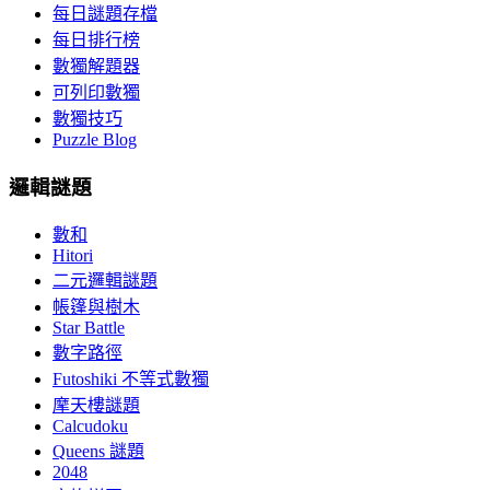
每日謎題存檔
每日排行榜
數獨解題器
可列印數獨
數獨技巧
Puzzle Blog
邏輯謎題
數和
Hitori
二元邏輯謎題
帳篷與樹木
Star Battle
數字路徑
Futoshiki 不等式數獨
摩天樓謎題
Calcudoku
Queens 謎題
2048