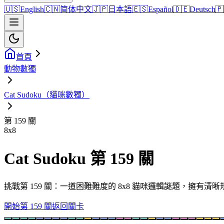
🇺🇸
English
🇨🇳
简体中文
🇯🇵
日本語
🇪🇸
Español
🇩🇪
Deutsch
🇵
首頁
動物數獨
Cat Sudoku（貓咪數獨）
第 159 關
8
x
8
Cat Sudoku 第 159 關
挑戰第 159 關：一道困難難度的 8x8 貓咪邏輯謎題，擁有
開始第 159 關
返回關卡