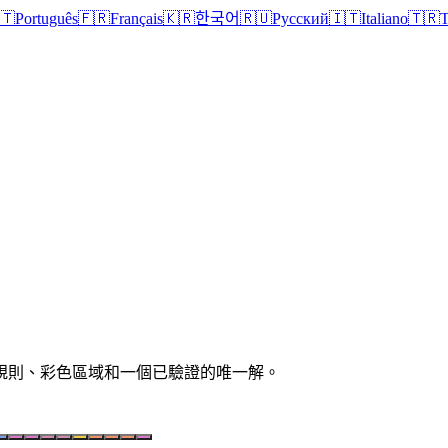
🇹
Português
🇫🇷
Français
🇰🇷
한국어
🇷🇺
Русский
🇮🇹
Italiano
🇹🇷
T
清晰規則、彩色區域和一個已驗證的唯一解。