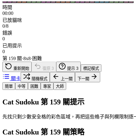
時間
00:00
已放貓咪
0/8
錯誤
0
已用提示
0
第 159 關
·
8
x
8
·
困難
重新開始
復原
3
提示
3
標記模式
關卡
隨機模式
上一關
下一關
簡單
中等
困難
專家
大師
Cat Sudoku 第 159 關提示
先找只剩少數安全格的彩色區域，再把這些格子與列欄限制逐
Cat Sudoku 第 159 關策略