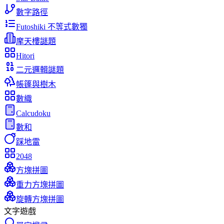
數字路徑
Futoshiki 不等式數獨
摩天樓謎題
Hitori
二元邏輯謎題
帳篷與樹木
數織
Calcudoku
數和
踩地雷
2048
方塊拼圖
重力方塊拼圖
旋轉方塊拼圖
文字遊戲