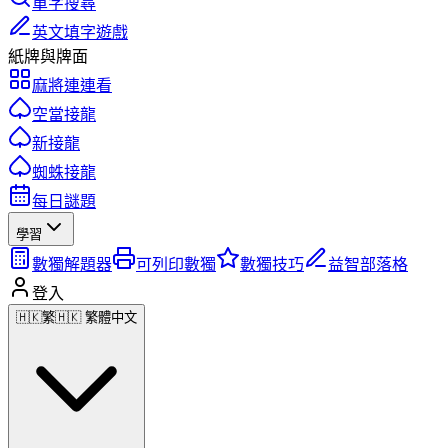
單字搜尋
英文填字遊戲
紙牌與牌面
麻將連連看
空當接龍
新接龍
蜘蛛接龍
每日謎題
學習
數獨解題器
可列印數獨
數獨技巧
益智部落格
登入
🇭🇰
繁
🇭🇰 繁體中文