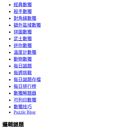
經典數獨
殺手數獨
對角線數獨
額外區域數獨
拼圖數獨
武士數獨
迷你數獨
溫度計數獨
動物數獨
每日謎題
每週挑戰
每日謎題存檔
每日排行榜
數獨解題器
可列印數獨
數獨技巧
Puzzle Blog
邏輯謎題