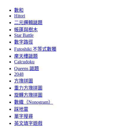
數和
Hitori
二元邏輯謎題
帳篷與樹木
Star Battle
數字路徑
Futoshiki 不等式數獨
摩天樓謎題
Calcudoku
Queens 謎題
2048
方塊拼圖
重力方塊拼圖
旋轉方塊拼圖
數織（Nonogram）
踩地雷
單字搜尋
英文填字遊戲