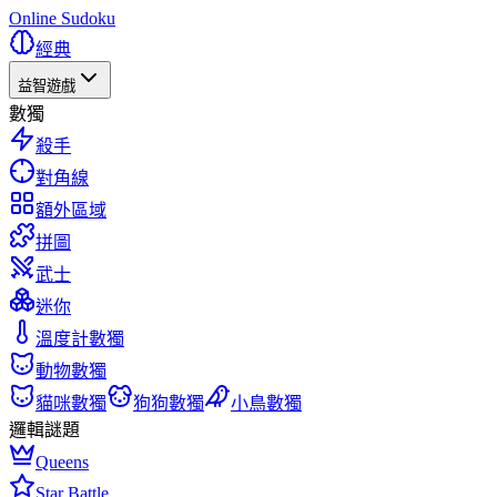
Online Sudoku
經典
益智遊戲
數獨
殺手
對角線
額外區域
拼圖
武士
迷你
溫度計數獨
動物數獨
貓咪數獨
狗狗數獨
小鳥數獨
邏輯謎題
Queens
Star Battle