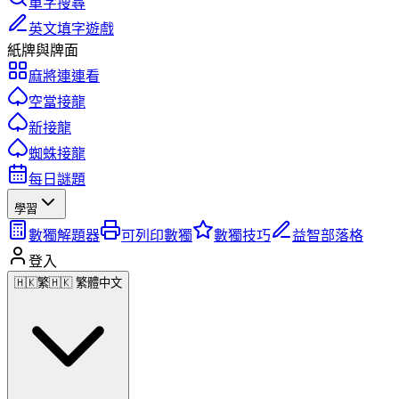
單字搜尋
英文填字遊戲
紙牌與牌面
麻將連連看
空當接龍
新接龍
蜘蛛接龍
每日謎題
學習
數獨解題器
可列印數獨
數獨技巧
益智部落格
登入
🇭🇰
繁
🇭🇰 繁體中文