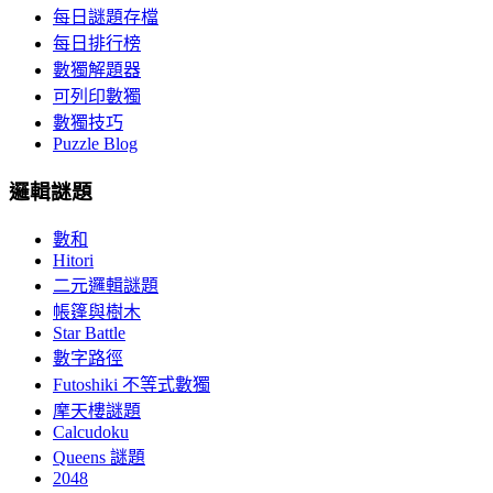
每日謎題存檔
每日排行榜
數獨解題器
可列印數獨
數獨技巧
Puzzle Blog
邏輯謎題
數和
Hitori
二元邏輯謎題
帳篷與樹木
Star Battle
數字路徑
Futoshiki 不等式數獨
摩天樓謎題
Calcudoku
Queens 謎題
2048