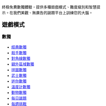
終極免費數獨體驗，提供多種遊戲模式、難度級別和智慧提
示。在我們美觀、無廣告的謎題平台上訓練您的大腦。
遊戲模式
數獨
經典數獨
殺手數獨
對角線數獨
額外區域數獨
拼圖數獨
武士數獨
迷你數獨
溫度計數獨
動物數獨
每日謎題
每週挑戰