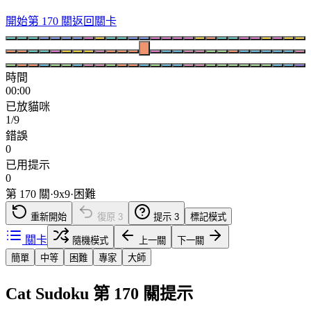
開始第 170 關
返回關卡
時間
00:00
已放貓咪
1/9
錯誤
0
已用提示
0
第 170 關
·
9
x
9
·
困難
重新開始
復原
3
提示
3
標記模式
關卡
隨機模式
上一關
下一關
簡單
中等
困難
專家
大師
Cat Sudoku 第 170 關提示