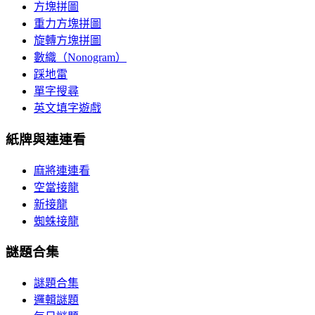
方塊拼圖
重力方塊拼圖
旋轉方塊拼圖
數織（Nonogram）
踩地雷
單字搜尋
英文填字遊戲
紙牌與連連看
麻將連連看
空當接龍
新接龍
蜘蛛接龍
謎題合集
謎題合集
邏輯謎題