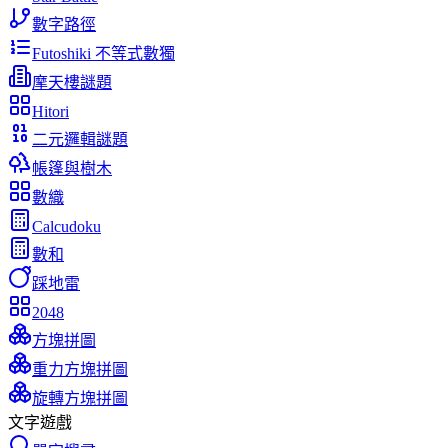
數字路徑
Futoshiki 不等式數獨
摩天樓謎題
Hitori
二元邏輯謎題
帳篷與樹木
數織
Calcudoku
數和
踩地雷
2048
方塊拼圖
重力方塊拼圖
旋轉方塊拼圖
文字遊戲