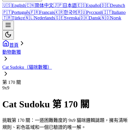
🇺🇸
English
🇨🇳
简体中文
🇯🇵
日本語
🇪🇸
Español
🇩🇪
Deutsch
🇵🇹
Português
🇫🇷
Français
🇰🇷
한국어
🇷🇺
Русский
🇮🇹
Italiano
🇹🇷
Türkçe
🇳🇱
Nederlands
🇸🇪
Svenska
🇩🇰
Dansk
🇳🇴
Norsk
首頁
動物數獨
Cat Sudoku（貓咪數獨）
第 170 關
9
x
9
Cat Sudoku 第 170 關
挑戰第 170 關：一道困難難度的 9x9 貓咪邏輯謎題，擁有清晰
規則、彩色區域和一個已驗證的唯一解。