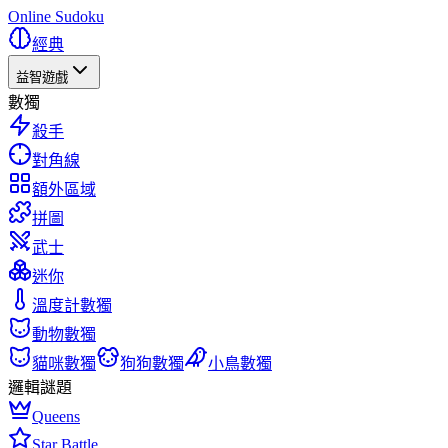
Online Sudoku
經典
益智遊戲
數獨
殺手
對角線
額外區域
拼圖
武士
迷你
溫度計數獨
動物數獨
貓咪數獨
狗狗數獨
小鳥數獨
邏輯謎題
Queens
Star Battle