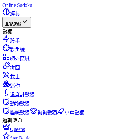
Online Sudoku
經典
益智遊戲
數獨
殺手
對角線
額外區域
拼圖
武士
迷你
溫度計數獨
動物數獨
貓咪數獨
狗狗數獨
小鳥數獨
邏輯謎題
Queens
Star Battle