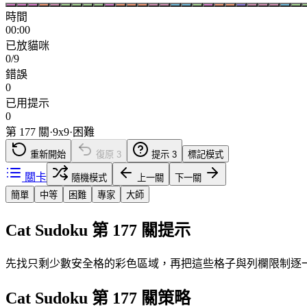
時間
00:00
已放貓咪
0/9
錯誤
0
已用提示
0
第 177 關
·
9
x
9
·
困難
重新開始
復原
3
提示
3
標記模式
關卡
隨機模式
上一關
下一關
簡單
中等
困難
專家
大師
Cat Sudoku 第 177 關提示
先找只剩少數安全格的彩色區域，再把這些格子與列欄限制逐
Cat Sudoku 第 177 關策略