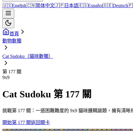
🇺🇸
English
🇨🇳
简体中文
🇯🇵
日本語
🇪🇸
Español
🇩🇪
Deutsch
🇵
首頁
動物數獨
Cat Sudoku（貓咪數獨）
第 177 關
9
x
9
Cat Sudoku 第 177 關
挑戰第 177 關：一道困難難度的 9x9 貓咪邏輯謎題，擁有
開始第 177 關
返回關卡