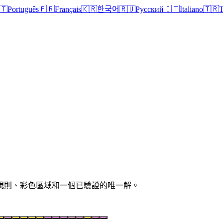
🇹
Português
🇫🇷
Français
🇰🇷
한국어
🇷🇺
Русский
🇮🇹
Italiano
🇹🇷
T
清晰規則、彩色區域和一個已驗證的唯一解。