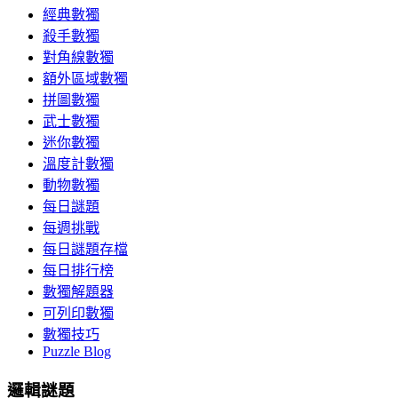
經典數獨
殺手數獨
對角線數獨
額外區域數獨
拼圖數獨
武士數獨
迷你數獨
溫度計數獨
動物數獨
每日謎題
每週挑戰
每日謎題存檔
每日排行榜
數獨解題器
可列印數獨
數獨技巧
Puzzle Blog
邏輯謎題