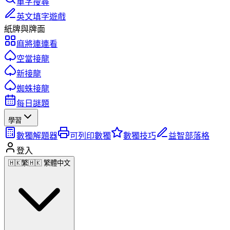
單字搜尋
英文填字遊戲
紙牌與牌面
麻將連連看
空當接龍
新接龍
蜘蛛接龍
每日謎題
學習
數獨解題器
可列印數獨
數獨技巧
益智部落格
登入
🇭🇰
繁
🇭🇰 繁體中文