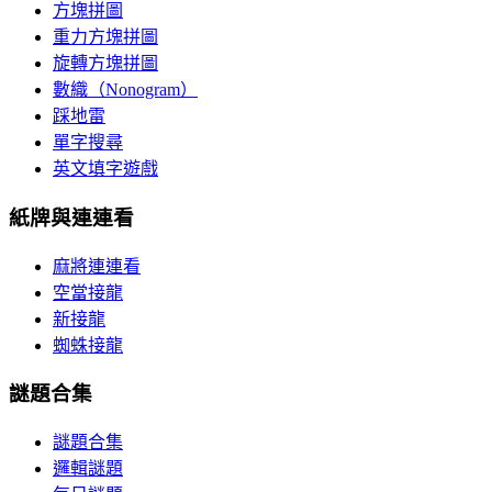
方塊拼圖
重力方塊拼圖
旋轉方塊拼圖
數織（Nonogram）
踩地雷
單字搜尋
英文填字遊戲
紙牌與連連看
麻將連連看
空當接龍
新接龍
蜘蛛接龍
謎題合集
謎題合集
邏輯謎題