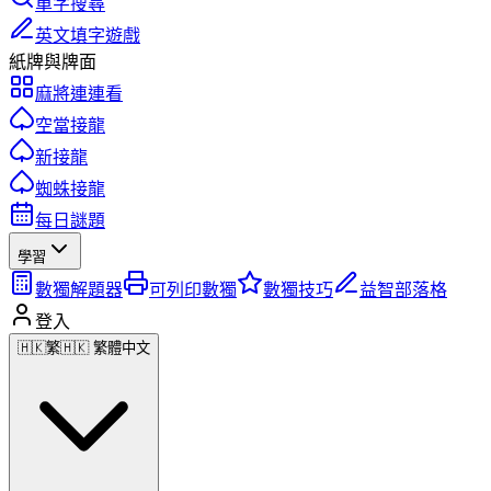
單字搜尋
英文填字遊戲
紙牌與牌面
麻將連連看
空當接龍
新接龍
蜘蛛接龍
每日謎題
學習
數獨解題器
可列印數獨
數獨技巧
益智部落格
登入
🇭🇰
繁
🇭🇰 繁體中文