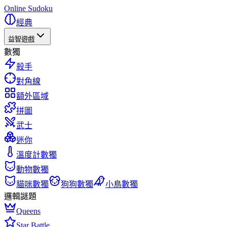
Online Sudoku
經典
益智遊戲
數獨
殺手
對角線
額外區域
拼圖
武士
迷你
溫度計數獨
動物數獨
貓咪數獨
狗狗數獨
小鳥數獨
邏輯謎題
Queens
Star Battle