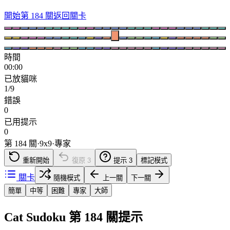
開始第 184 關
返回關卡
時間
00:00
已放貓咪
1/9
錯誤
0
已用提示
0
第 184 關
·
9
x
9
·
專家
重新開始
復原
3
提示
3
標記模式
關卡
隨機模式
上一關
下一關
簡單
中等
困難
專家
大師
Cat Sudoku 第 184 關提示