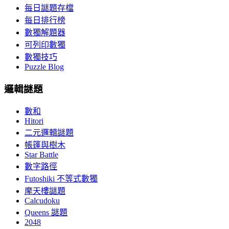
每日謎題存檔
每日排行榜
數獨解題器
可列印數獨
數獨技巧
Puzzle Blog
邏輯謎題
數和
Hitori
二元邏輯謎題
帳篷與樹木
Star Battle
數字路徑
Futoshiki 不等式數獨
摩天樓謎題
Calcudoku
Queens 謎題
2048