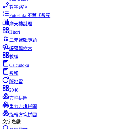
數字路徑
Futoshiki 不等式數獨
摩天樓謎題
Hitori
二元邏輯謎題
帳篷與樹木
數織
Calcudoku
數和
踩地雷
2048
方塊拼圖
重力方塊拼圖
旋轉方塊拼圖
文字遊戲