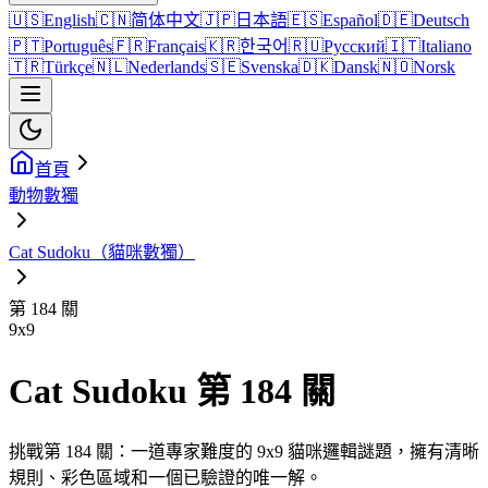
🇺🇸
English
🇨🇳
简体中文
🇯🇵
日本語
🇪🇸
Español
🇩🇪
Deutsch
🇵🇹
Português
🇫🇷
Français
🇰🇷
한국어
🇷🇺
Русский
🇮🇹
Italiano
🇹🇷
Türkçe
🇳🇱
Nederlands
🇸🇪
Svenska
🇩🇰
Dansk
🇳🇴
Norsk
首頁
動物數獨
Cat Sudoku（貓咪數獨）
第 184 關
9
x
9
Cat Sudoku 第 184 關
挑戰第 184 關：一道專家難度的 9x9 貓咪邏輯謎題，擁有清晰
規則、彩色區域和一個已驗證的唯一解。