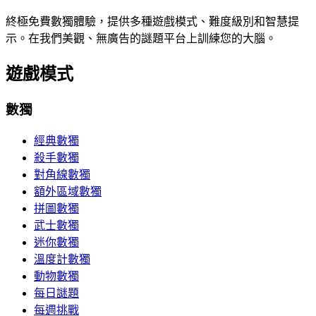
終極免費數獨體驗，提供多種遊戲模式、難度級別和智慧提
示。在我們美觀、無廣告的謎題平台上訓練您的大腦。
遊戲模式
數獨
經典數獨
殺手數獨
對角線數獨
額外區域數獨
拼圖數獨
武士數獨
迷你數獨
溫度計數獨
動物數獨
每日謎題
每週挑戰