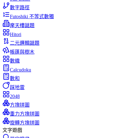
數字路徑
Futoshiki 不等式數獨
摩天樓謎題
Hitori
二元邏輯謎題
帳篷與樹木
數織
Calcudoku
數和
踩地雷
2048
方塊拼圖
重力方塊拼圖
旋轉方塊拼圖
文字遊戲