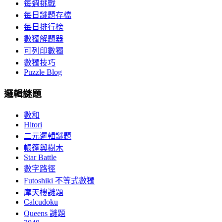
每週挑戰
每日謎題存檔
每日排行榜
數獨解題器
可列印數獨
數獨技巧
Puzzle Blog
邏輯謎題
數和
Hitori
二元邏輯謎題
帳篷與樹木
Star Battle
數字路徑
Futoshiki 不等式數獨
摩天樓謎題
Calcudoku
Queens 謎題