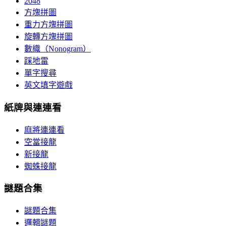
2048
方塊拼圖
重力方塊拼圖
旋轉方塊拼圖
數織（Nonogram）
踩地雷
單字搜尋
英文填字遊戲
紙牌與連連看
麻將連連看
空當接龍
新接龍
蜘蛛接龍
謎題合集
謎題合集
邏輯謎題