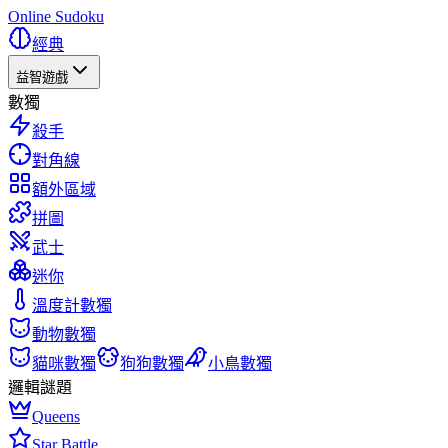
Online Sudoku
經典
益智遊戲
數獨
殺手
對角線
額外區域
拼圖
武士
迷你
溫度計數獨
動物數獨
貓咪數獨
狗狗數獨
小鳥數獨
邏輯謎題
Queens
Star Battle