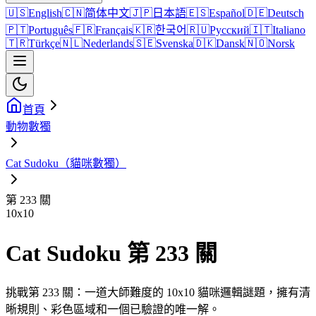
🇺🇸
English
🇨🇳
简体中文
🇯🇵
日本語
🇪🇸
Español
🇩🇪
Deutsch
🇵🇹
Português
🇫🇷
Français
🇰🇷
한국어
🇷🇺
Русский
🇮🇹
Italiano
🇹🇷
Türkçe
🇳🇱
Nederlands
🇸🇪
Svenska
🇩🇰
Dansk
🇳🇴
Norsk
首頁
動物數獨
Cat Sudoku（貓咪數獨）
第 233 關
10
x
10
Cat Sudoku 第 233 關
挑戰第 233 關：一道大師難度的 10x10 貓咪邏輯謎題，擁有清
晰規則、彩色區域和一個已驗證的唯一解。