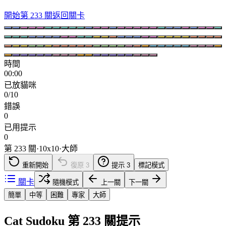
開始第 233 關
返回關卡
時間
00:00
已放貓咪
0/10
錯誤
0
已用提示
0
第 233 關
·
10
x
10
·
大師
重新開始
復原
3
提示
3
標記模式
關卡
隨機模式
上一關
下一關
簡單
中等
困難
專家
大師
Cat Sudoku 第 233 關提示