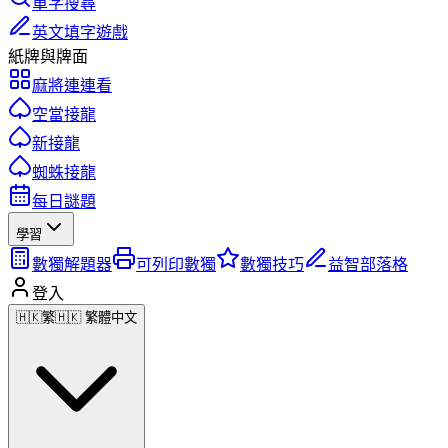
單字搜尋
英文填字遊戲
紙牌與牌面
麻將連連看
空當接龍
新接龍
蜘蛛接龍
每日謎題
學習
數獨解題器
可列印數獨
數獨技巧
益智部落格
登入
🇭🇰
繁
🇭🇰 繁體中文