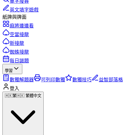
單字搜尋
英文填字遊戲
紙牌與牌面
麻將連連看
空當接龍
新接龍
蜘蛛接龍
每日謎題
學習
數獨解題器
可列印數獨
數獨技巧
益智部落格
登入
🇭🇰
繁
🇭🇰 繁體中文