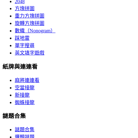
2048
方塊拼圖
重力方塊拼圖
旋轉方塊拼圖
數織（Nonogram）
踩地雷
單字搜尋
英文填字遊戲
紙牌與連連看
麻將連連看
空當接龍
新接龍
蜘蛛接龍
謎題合集
謎題合集
邏輯謎題