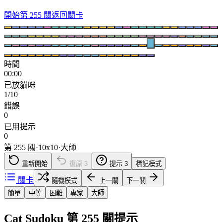
開始第 255 關
返回關卡
時間
00:00
已放貓咪
1/10
錯誤
0
已用提示
0
第 255 關
·
10
x
10
·
大師
重新開始
復原
3
提示
3
標記模式
關卡
隨機模式
上一關
下一關
簡單
中等
困難
專家
大師
Cat Sudoku 第 255 關提示