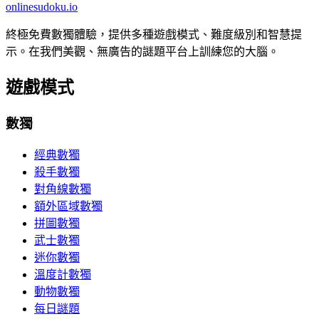
onlinesudoku.io
終極免費數獨體驗，提供多種遊戲模式、難度級別和智慧提
示。在我們美觀、無廣告的謎題平台上訓練您的大腦。
遊戲模式
數獨
經典數獨
殺手數獨
對角線數獨
額外區域數獨
拼圖數獨
武士數獨
迷你數獨
溫度計數獨
動物數獨
每日謎題