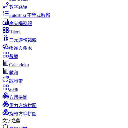
數字路徑
Futoshiki 不等式數獨
摩天樓謎題
Hitori
二元邏輯謎題
帳篷與樹木
數織
Calcudoku
數和
踩地雷
2048
方塊拼圖
重力方塊拼圖
旋轉方塊拼圖
文字遊戲