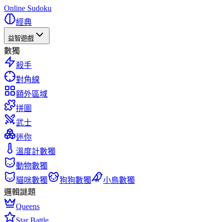
Online Sudoku
經典
益智遊戲
數獨
殺手
對角線
額外區域
拼圖
武士
迷你
溫度計數獨
動物數獨
貓咪數獨
狗狗數獨
小鳥數獨
邏輯謎題
Queens
Star Battle