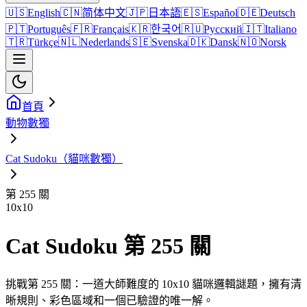
🇺🇸
English
🇨🇳
简体中文
🇯🇵
日本語
🇪🇸
Español
🇩🇪
Deutsch
🇵🇹
Português
🇫🇷
Français
🇰🇷
한국어
🇷🇺
Русский
🇮🇹
Italiano
🇹🇷
Türkçe
🇳🇱
Nederlands
🇸🇪
Svenska
🇩🇰
Dansk
🇳🇴
Norsk
首頁
動物數獨
Cat Sudoku（貓咪數獨）
第 255 關
10
x
10
Cat Sudoku 第 255 關
挑戰第 255 關：一道大師難度的 10x10 貓咪邏輯謎題，擁有清
晰規則、彩色區域和一個已驗證的唯一解。