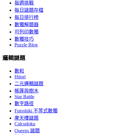
每週挑戰
每日謎題存檔
每日排行榜
數獨解題器
可列印數獨
數獨技巧
Puzzle Blog
邏輯謎題
數和
Hitori
二元邏輯謎題
帳篷與樹木
Star Battle
數字路徑
Futoshiki 不等式數獨
摩天樓謎題
Calcudoku
Queens 謎題