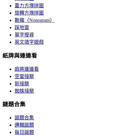
重力方塊拼圖
旋轉方塊拼圖
數織（Nonogram）
踩地雷
單字搜尋
英文填字遊戲
紙牌與連連看
麻將連連看
空當接龍
新接龍
蜘蛛接龍
謎題合集
謎題合集
邏輯謎題
每日謎題