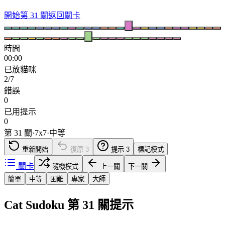
開始第 31 關
返回關卡
時間
00:00
已放貓咪
2/7
錯誤
0
已用提示
0
第 31 關
·
7
x
7
·
中等
重新開始
復原
3
提示
3
標記模式
關卡
隨機模式
上一關
下一關
簡單
中等
困難
專家
大師
Cat Sudoku 第 31 關提示