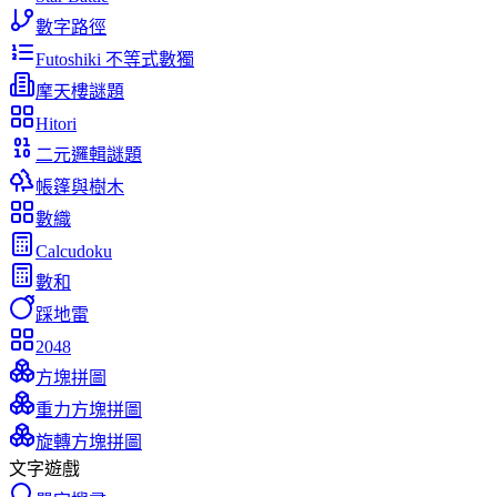
數字路徑
Futoshiki 不等式數獨
摩天樓謎題
Hitori
二元邏輯謎題
帳篷與樹木
數織
Calcudoku
數和
踩地雷
2048
方塊拼圖
重力方塊拼圖
旋轉方塊拼圖
文字遊戲