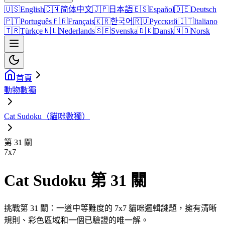
🇺🇸
English
🇨🇳
简体中文
🇯🇵
日本語
🇪🇸
Español
🇩🇪
Deutsch
🇵🇹
Português
🇫🇷
Français
🇰🇷
한국어
🇷🇺
Русский
🇮🇹
Italiano
🇹🇷
Türkçe
🇳🇱
Nederlands
🇸🇪
Svenska
🇩🇰
Dansk
🇳🇴
Norsk
首頁
動物數獨
Cat Sudoku（貓咪數獨）
第 31 關
7
x
7
Cat Sudoku 第 31 關
挑戰第 31 關：一道中等難度的 7x7 貓咪邏輯謎題，擁有清晰
規則、彩色區域和一個已驗證的唯一解。