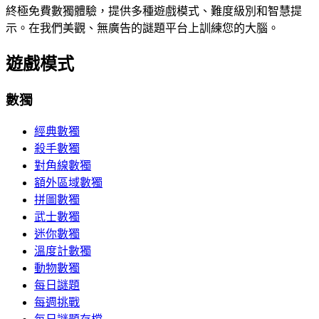
終極免費數獨體驗，提供多種遊戲模式、難度級別和智慧提
示。在我們美觀、無廣告的謎題平台上訓練您的大腦。
遊戲模式
數獨
經典數獨
殺手數獨
對角線數獨
額外區域數獨
拼圖數獨
武士數獨
迷你數獨
溫度計數獨
動物數獨
每日謎題
每週挑戰