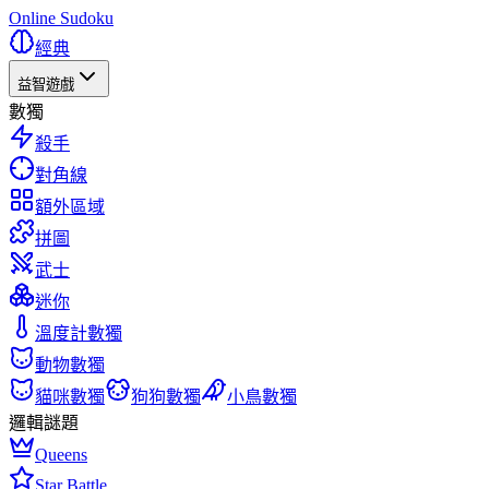
Online Sudoku
經典
益智遊戲
數獨
殺手
對角線
額外區域
拼圖
武士
迷你
溫度計數獨
動物數獨
貓咪數獨
狗狗數獨
小鳥數獨
邏輯謎題
Queens
Star Battle