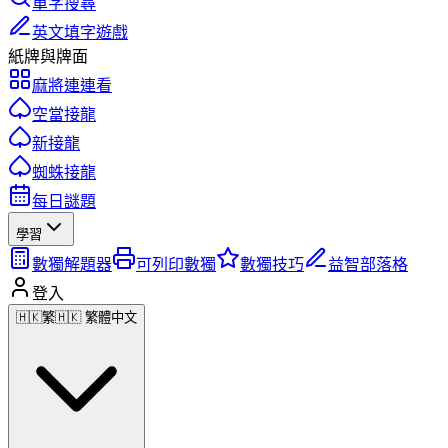
單字搜尋
英文填字遊戲
紙牌與牌面
麻將連連看
空當接龍
新接龍
蜘蛛接龍
每日謎題
學習
數獨解題器
可列印數獨
數獨技巧
益智部落格
登入
🇭🇰
繁
🇭🇰 繁體中文