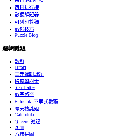
每日謎題存檔
每日排行榜
數獨解題器
可列印數獨
數獨技巧
Puzzle Blog
邏輯謎題
數和
Hitori
二元邏輯謎題
帳篷與樹木
Star Battle
數字路徑
Futoshiki 不等式數獨
摩天樓謎題
Calcudoku
Queens 謎題
2048
方塊拼圖