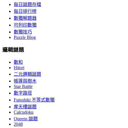
每日謎題存檔
每日排行榜
數獨解題器
可列印數獨
數獨技巧
Puzzle Blog
邏輯謎題
數和
Hitori
二元邏輯謎題
帳篷與樹木
Star Battle
數字路徑
Futoshiki 不等式數獨
摩天樓謎題
Calcudoku
Queens 謎題
2048