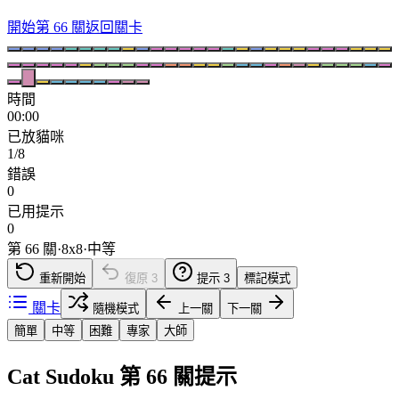
開始第 66 關
返回關卡
時間
00:00
已放貓咪
1/8
錯誤
0
已用提示
0
第 66 關
·
8
x
8
·
中等
重新開始
復原
3
提示
3
標記模式
關卡
隨機模式
上一關
下一關
簡單
中等
困難
專家
大師
Cat Sudoku 第 66 關提示