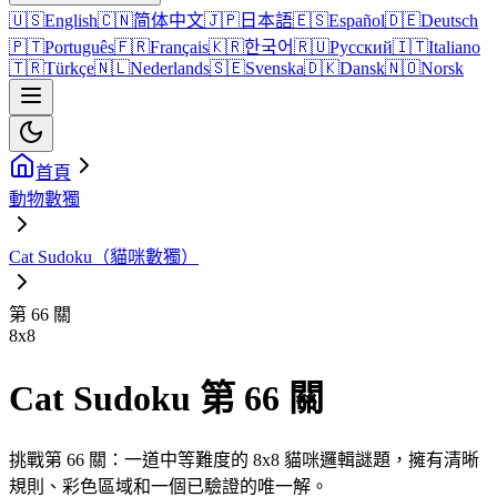
🇺🇸
English
🇨🇳
简体中文
🇯🇵
日本語
🇪🇸
Español
🇩🇪
Deutsch
🇵🇹
Português
🇫🇷
Français
🇰🇷
한국어
🇷🇺
Русский
🇮🇹
Italiano
🇹🇷
Türkçe
🇳🇱
Nederlands
🇸🇪
Svenska
🇩🇰
Dansk
🇳🇴
Norsk
首頁
動物數獨
Cat Sudoku（貓咪數獨）
第 66 關
8
x
8
Cat Sudoku 第 66 關
挑戰第 66 關：一道中等難度的 8x8 貓咪邏輯謎題，擁有清晰
規則、彩色區域和一個已驗證的唯一解。