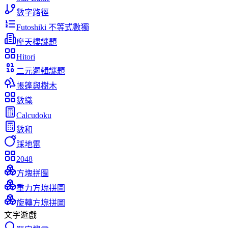
數字路徑
Futoshiki 不等式數獨
摩天樓謎題
Hitori
二元邏輯謎題
帳篷與樹木
數織
Calcudoku
數和
踩地雷
2048
方塊拼圖
重力方塊拼圖
旋轉方塊拼圖
文字遊戲