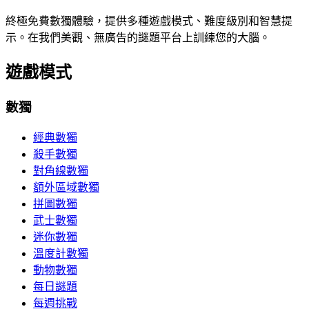
終極免費數獨體驗，提供多種遊戲模式、難度級別和智慧提
示。在我們美觀、無廣告的謎題平台上訓練您的大腦。
遊戲模式
數獨
經典數獨
殺手數獨
對角線數獨
額外區域數獨
拼圖數獨
武士數獨
迷你數獨
溫度計數獨
動物數獨
每日謎題
每週挑戰