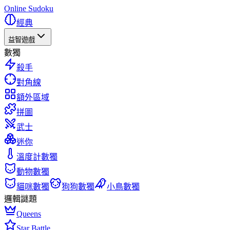
Online Sudoku
經典
益智遊戲
數獨
殺手
對角線
額外區域
拼圖
武士
迷你
溫度計數獨
動物數獨
貓咪數獨
狗狗數獨
小鳥數獨
邏輯謎題
Queens
Star Battle