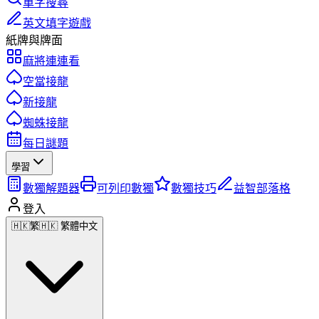
單字搜尋
英文填字遊戲
紙牌與牌面
麻將連連看
空當接龍
新接龍
蜘蛛接龍
每日謎題
學習
數獨解題器
可列印數獨
數獨技巧
益智部落格
登入
🇭🇰
繁
🇭🇰 繁體中文