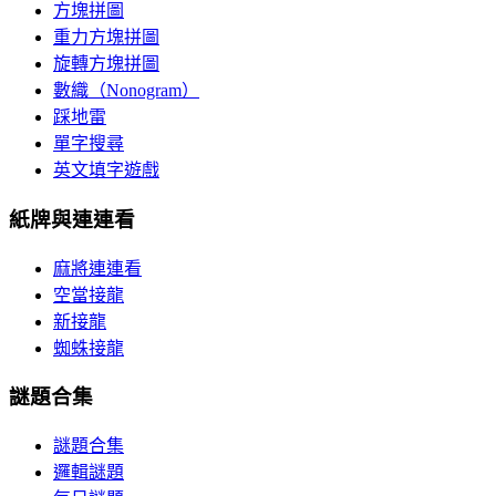
方塊拼圖
重力方塊拼圖
旋轉方塊拼圖
數織（Nonogram）
踩地雷
單字搜尋
英文填字遊戲
紙牌與連連看
麻將連連看
空當接龍
新接龍
蜘蛛接龍
謎題合集
謎題合集
邏輯謎題