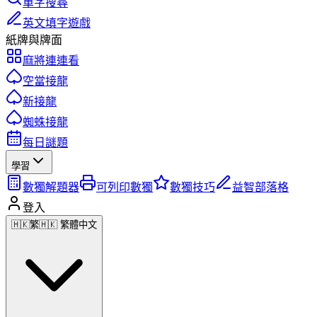
單字搜尋
英文填字遊戲
紙牌與牌面
麻將連連看
空當接龍
新接龍
蜘蛛接龍
每日謎題
學習
數獨解題器
可列印數獨
數獨技巧
益智部落格
登入
🇭🇰
繁
🇭🇰 繁體中文