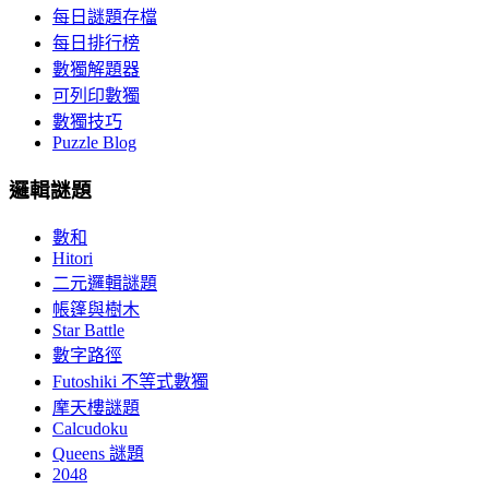
每日謎題存檔
每日排行榜
數獨解題器
可列印數獨
數獨技巧
Puzzle Blog
邏輯謎題
數和
Hitori
二元邏輯謎題
帳篷與樹木
Star Battle
數字路徑
Futoshiki 不等式數獨
摩天樓謎題
Calcudoku
Queens 謎題
2048