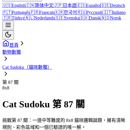
🇺🇸
English
🇨🇳
简体中文
🇯🇵
日本語
🇪🇸
Español
🇩🇪
Deutsch
🇵🇹
Português
🇫🇷
Français
🇰🇷
한국어
🇷🇺
Русский
🇮🇹
Italiano
🇹🇷
Türkçe
🇳🇱
Nederlands
🇸🇪
Svenska
🇩🇰
Dansk
🇳🇴
Norsk
首頁
動物數獨
Cat Sudoku（貓咪數獨）
第 87 關
8
x
8
Cat Sudoku 第 87 關
挑戰第 87 關：一道中等難度的 8x8 貓咪邏輯謎題，擁有清晰
規則、彩色區域和一個已驗證的唯一解。