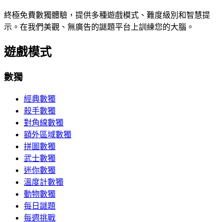
終極免費數獨體驗，提供多種遊戲模式、難度級別和智慧提
示。在我們美觀、無廣告的謎題平台上訓練您的大腦。
遊戲模式
數獨
經典數獨
殺手數獨
對角線數獨
額外區域數獨
拼圖數獨
武士數獨
迷你數獨
溫度計數獨
動物數獨
每日謎題
每週挑戰