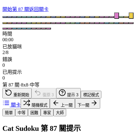
開始第 87 關
返回關卡
時間
00:00
已放貓咪
2/8
錯誤
0
已用提示
0
第 87 關
·
8
x
8
·
中等
重新開始
復原
3
提示
3
標記模式
關卡
隨機模式
上一關
下一關
簡單
中等
困難
專家
大師
Cat Sudoku 第 87 關提示