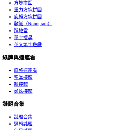
方塊拼圖
重力方塊拼圖
旋轉方塊拼圖
數織（Nonogram）
踩地雷
單字搜尋
英文填字遊戲
紙牌與連連看
麻將連連看
空當接龍
新接龍
蜘蛛接龍
謎題合集
謎題合集
邏輯謎題