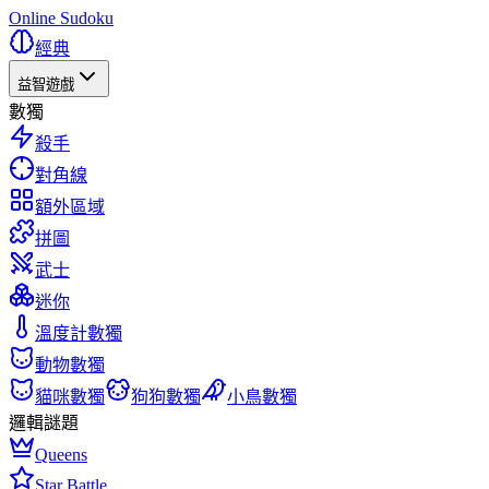
Online Sudoku
經典
益智遊戲
數獨
殺手
對角線
額外區域
拼圖
武士
迷你
溫度計數獨
動物數獨
貓咪數獨
狗狗數獨
小鳥數獨
邏輯謎題
Queens
Star Battle