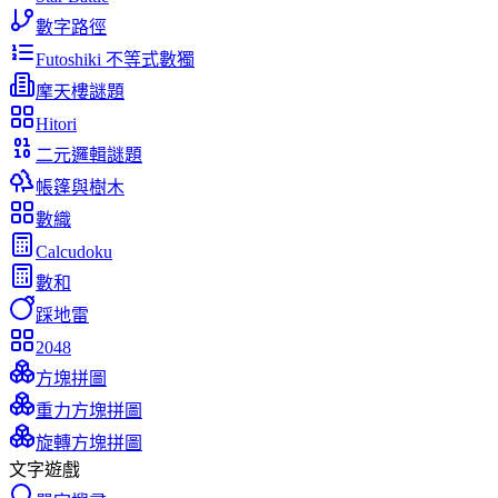
數字路徑
Futoshiki 不等式數獨
摩天樓謎題
Hitori
二元邏輯謎題
帳篷與樹木
數織
Calcudoku
數和
踩地雷
2048
方塊拼圖
重力方塊拼圖
旋轉方塊拼圖
文字遊戲