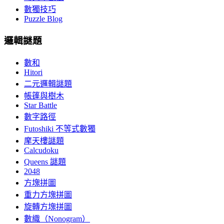
數獨技巧
Puzzle Blog
邏輯謎題
數和
Hitori
二元邏輯謎題
帳篷與樹木
Star Battle
數字路徑
Futoshiki 不等式數獨
摩天樓謎題
Calcudoku
Queens 謎題
2048
方塊拼圖
重力方塊拼圖
旋轉方塊拼圖
數織（Nonogram）