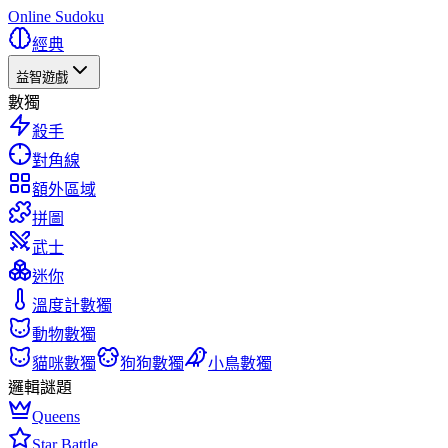
Online Sudoku
經典
益智遊戲
數獨
殺手
對角線
額外區域
拼圖
武士
迷你
溫度計數獨
動物數獨
貓咪數獨
狗狗數獨
小鳥數獨
邏輯謎題
Queens
Star Battle