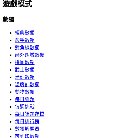
遊戲模式
數獨
經典數獨
殺手數獨
對角線數獨
額外區域數獨
拼圖數獨
武士數獨
迷你數獨
溫度計數獨
動物數獨
每日謎題
每週挑戰
每日謎題存檔
每日排行榜
數獨解題器
可列印數獨