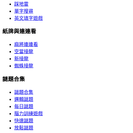
踩地雷
單字搜尋
英文填字遊戲
紙牌與連連看
麻將連連看
空當接龍
新接龍
蜘蛛接龍
謎題合集
謎題合集
邏輯謎題
每日謎題
腦力訓練遊戲
快速謎題
放鬆謎題