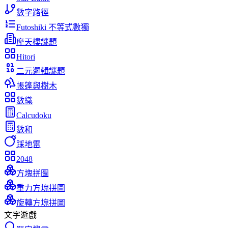
數字路徑
Futoshiki 不等式數獨
摩天樓謎題
Hitori
二元邏輯謎題
帳篷與樹木
數織
Calcudoku
數和
踩地雷
2048
方塊拼圖
重力方塊拼圖
旋轉方塊拼圖
文字遊戲