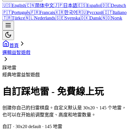
🇺🇸
English
🇨🇳
简体中文
🇯🇵
日本語
🇪🇸
Español
🇩🇪
Deutsch
🇵🇹
Português
🇫🇷
Français
🇰🇷
한국어
🇷🇺
Русский
🇮🇹
Italiano
🇹🇷
Türkçe
🇳🇱
Nederlands
🇸🇪
Svenska
🇩🇰
Dansk
🇳🇴
Norsk
首頁
邏輯益智遊戲
踩地雷
經典地雷益智遊戲
自訂踩地雷 - 免費線上玩
创建你自己的扫雷棋盘。自定义默认是 30x20、145 个地雷，
也可以在开始前调整宽度、高度和地雷数量。
自訂 · 30x20 default · 145 地雷