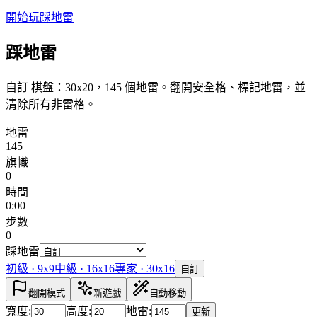
開始玩踩地雷
踩地雷
自訂 棋盤：30x20，145 個地雷。翻開安全格、標記地雷，並
清除所有非雷格。
地雷
145
旗幟
0
時間
0:00
步數
0
踩地雷
初級
·
9x9
中級
·
16x16
專家
·
30x16
自訂
翻開模式
新遊戲
自動移動
寬度
:
高度
:
地雷
:
更新