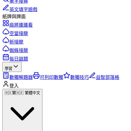
單字搜尋
英文填字遊戲
紙牌與牌面
麻將連連看
空當接龍
新接龍
蜘蛛接龍
每日謎題
學習
數獨解題器
可列印數獨
數獨技巧
益智部落格
登入
🇭🇰
繁
🇭🇰 繁體中文