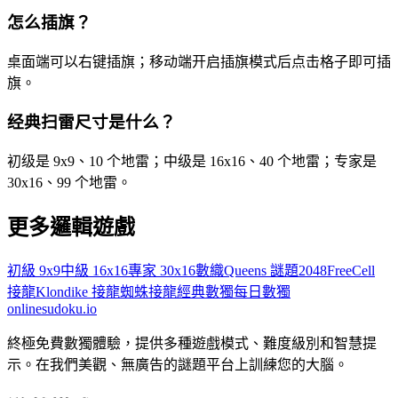
怎么插旗？
桌面端可以右键插旗；移动端开启插旗模式后点击格子即可插
旗。
经典扫雷尺寸是什么？
初级是 9x9、10 个地雷；中级是 16x16、40 个地雷；专家是
30x16、99 个地雷。
更多邏輯遊戲
初級 9x9
中級 16x16
專家 30x16
數織
Queens 謎題
2048
FreeCell
接龍
Klondike 接龍
蜘蛛接龍
經典數獨
每日數獨
onlinesudoku.io
終極免費數獨體驗，提供多種遊戲模式、難度級別和智慧提
示。在我們美觀、無廣告的謎題平台上訓練您的大腦。