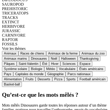
SAUROPOD
PREHISTORIC
TRICERATOPS
TRACKS
EXTINCT
HERBIVORE
JURASSIC
CARNIVORE
RAPTOR
FOSSILS
Voir les thèmes
Animaux
Races de chiens
Animaux de la ferme
Animaux du zoo
Animaux marins
Dinosaures
Noël
Halloween
Thanksgiving
Pâques
Saint-Valentin
Été
Hiver
Sciences
Espace
Système solaire
Biologie
Météo
Vocabulaire
États américains
Pays
Capitales du monde
Géographie
Parcs nationaux
Alimentation
Fruits
Desserts
Pizza
Sports
Football américain
Basket-ball
Qu’est-ce que les mots mêlés ?
Mots mêlés Dinosaures garde toutes les réponses autour d’un thème
familier, pratique pour travailler l’orthographe, revoir du vocabulaire