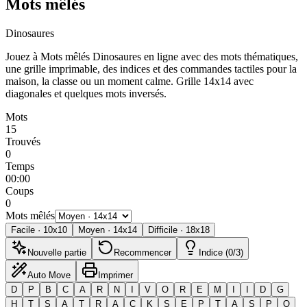
Mots mêlés
Dinosaures
Jouez à Mots mêlés Dinosaures en ligne avec des mots thématiques,
une grille imprimable, des indices et des commandes tactiles pour la
maison, la classe ou un moment calme.
Grille 14x14 avec
diagonales et quelques mots inversés.
Mots
15
Trouvés
0
Temps
00:00
Coups
0
Mots mêlés
Facile
·
10
x
10
Moyen
·
14
x
14
Difficile
·
18
x
18
Nouvelle partie
Recommencer
Indice (0/3)
Auto Move
Imprimer
D
P
B
C
A
R
N
I
V
O
R
E
M
I
I
D
G
H
T
S
A
T
R
A
C
K
S
E
P
T
A
S
P
O