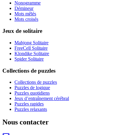
Nonogramme
Démineur
Mots mêlés
Mots croisés
Jeux de solitaire
Mahjong Solitaire
FreeCell Solitaire
Klondike Solitaire
Spider Solitaire
Collections de puzzles
Collections de puzzles
Puzzles de logique
Puzzles quotidiens
Jeux d’entraînement cérébral
Puzzles rapides
Puzzles relaxants
Nous contacter