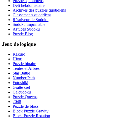
Puzzles quotidiens
Défi hebdomadaire
Archives des puzzles quotidiens
Classements quotidiens
Résolveur de Sudoku
Sudoku imprimable
Astuces Sudoku
Puzzle Blog
Jeux de logique
Kakuro
Hitori
Puzzle binaire
Tentes et Arbres
Star Battle
Number Path
Futoshiki
Gratte-ciel
Calcudoku
Puzzle Queens
2048
Puzzle de blocs
Block Puzzle Gravity
Block Puzzle Rotation