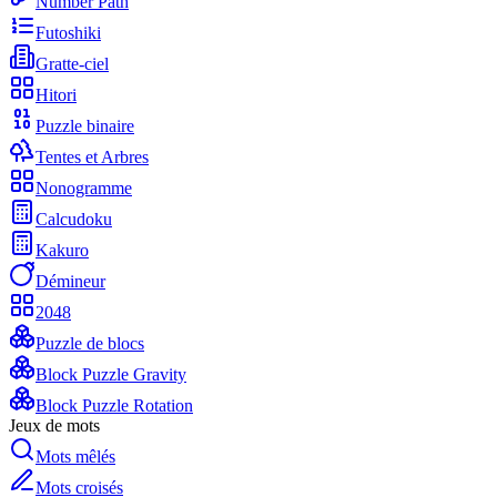
Number Path
Futoshiki
Gratte-ciel
Hitori
Puzzle binaire
Tentes et Arbres
Nonogramme
Calcudoku
Kakuro
Démineur
2048
Puzzle de blocs
Block Puzzle Gravity
Block Puzzle Rotation
Jeux de mots
Mots mêlés
Mots croisés