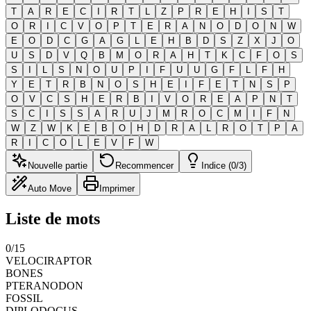
T
A
R
E
C
I
R
T
L
Z
P
R
E
H
I
S
T
O
R
I
C
V
O
P
T
E
R
A
N
O
D
O
N
W
E
O
D
C
G
A
G
L
E
H
B
D
S
Z
X
J
O
U
S
D
V
Q
B
M
O
R
A
H
T
K
C
F
O
S
S
I
L
S
N
O
U
P
I
F
U
U
G
F
L
F
H
Y
E
T
R
B
N
O
S
H
E
I
F
E
T
N
S
P
O
V
C
S
H
E
R
B
I
V
O
R
E
A
P
N
T
S
C
I
S
S
A
R
U
J
M
R
O
C
M
I
F
N
W
Z
W
K
E
B
O
H
D
R
A
L
R
O
T
P
A
R
I
C
O
L
E
V
F
W
Nouvelle partie
Recommencer
Indice (0/3)
Auto Move
Imprimer
Liste de mots
0
/
15
VELOCIRAPTOR
BONES
PTERANODON
FOSSIL
DIPLODOCUS