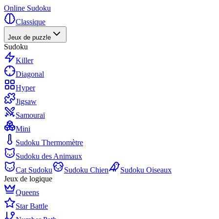
Online Sudoku
Classique
Jeux de puzzle
Sudoku
Killer
Diagonal
Hyper
Jigsaw
Samouraï
Mini
Sudoku Thermomètre
Sudoku des Animaux
Cat Sudoku
Sudoku Chien
Sudoku Oiseaux
Jeux de logique
Queens
Star Battle