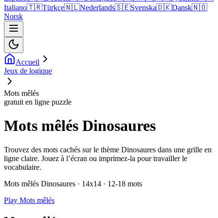
Italiano
🇹🇷
Türkçe
🇳🇱
Nederlands
🇸🇪
Svenska
🇩🇰
Dansk
🇳🇴
Norsk
Accueil
Jeux de logique
Mots mêlés
gratuit en ligne puzzle
Mots mêlés Dinosaures
Trouvez des mots cachés sur le thème Dinosaures dans une grille en
ligne claire. Jouez à l’écran ou imprimez-la pour travailler le
vocabulaire.
Mots mêlés Dinosaures · 14x14 · 12-18 mots
Play Mots mêlés