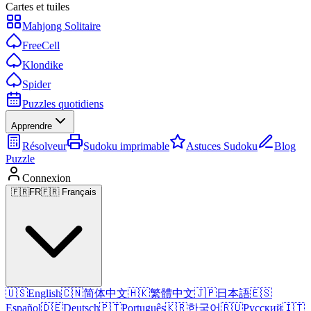
Cartes et tuiles
Mahjong Solitaire
FreeCell
Klondike
Spider
Puzzles quotidiens
Apprendre
Résolveur
Sudoku imprimable
Astuces Sudoku
Blog
Puzzle
Connexion
🇫🇷
FR
🇫🇷 Français
🇺🇸
English
🇨🇳
简体中文
🇭🇰
繁體中文
🇯🇵
日本語
🇪🇸
Español
🇩🇪
Deutsch
🇵🇹
Português
🇰🇷
한국어
🇷🇺
Русский
🇮🇹