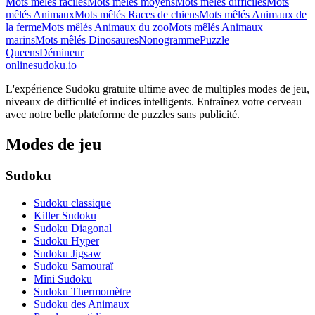
Mots mêlés faciles
Mots mêlés moyens
Mots mêlés difficiles
Mots
mêlés Animaux
Mots mêlés Races de chiens
Mots mêlés Animaux de
la ferme
Mots mêlés Animaux du zoo
Mots mêlés Animaux
marins
Mots mêlés Dinosaures
Nonogramme
Puzzle
Queens
Démineur
onlinesudoku.io
L'expérience Sudoku gratuite ultime avec de multiples modes de jeu,
niveaux de difficulté et indices intelligents. Entraînez votre cerveau
avec notre belle plateforme de puzzles sans publicité.
Modes de jeu
Sudoku
Sudoku classique
Killer Sudoku
Sudoku Diagonal
Sudoku Hyper
Sudoku Jigsaw
Sudoku Samouraï
Mini Sudoku
Sudoku Thermomètre
Sudoku des Animaux