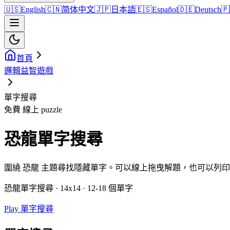
🇺🇸
English
🇨🇳
简体中文
🇯🇵
日本語
🇪🇸
Español
🇩🇪
Deutsch
🇵
首頁
邏輯益智遊戲
單字搜尋
免費 線上 puzzle
恐龍單字搜尋
圍繞 恐龍 主題尋找隱藏單字。可以線上拖曳解題，也可以列
恐龍單字搜尋 · 14x14 · 12-18 個單字
Play 單字搜尋