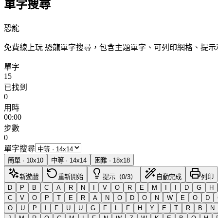
單字搜尋
恐龍
免費線上玩 恐龍單字搜尋，包含主題單字、可列印網格、提
單字
15
已找到
0
用時
00:00
步數
0
單字搜尋
簡單
·
10
x
10
中等
·
14
x
14
困難
·
18
x
18
新遊戲
重新開始
提示（0/3）
自動完成
列印
D
P
B
C
A
R
N
I
V
O
R
E
M
I
I
D
G
H
C
V
O
P
T
E
R
A
N
O
D
O
N
W
E
O
D
O
U
P
I
F
U
U
G
F
L
F
H
Y
E
T
R
B
N