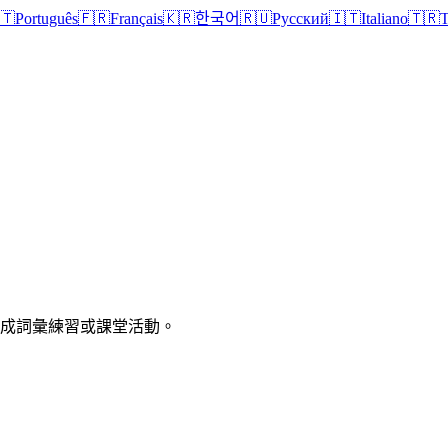
🇹
Português
🇫🇷
Français
🇰🇷
한국어
🇷🇺
Русский
🇮🇹
Italiano
🇹🇷
T
印成詞彙練習或課堂活動。