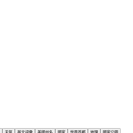
天氣
英文詞彙
美國州名
國家
世界首都
地理
國家公園