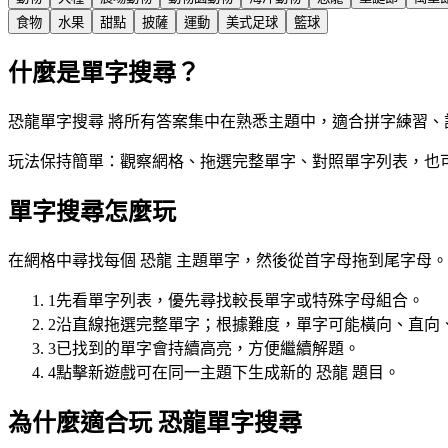
食物
水果
甜點
披薩
運動
美式足球
籃球
什麼是單字搜尋？
恐龍單字搜尋 將所有答案集中在熟悉主題中，適合拼字練習、
玩法保持簡單：觀察網格、拖選完整單字、對照單字列表，也
單字搜尋怎麼玩
在網格中尋找每個 恐龍 主題單字，然後從首字母拖到尾字母。
1
先看單字列表，優先尋找較長單字或特殊字母組合。
2
沿直線拖選完整單字；根據難度，單字可能橫向、直向
3
已找到的單字會持續高亮，方便繼續解題。
4
點擊新遊戲可在同一主題下生成新的 恐龍 題目。
為什麼適合玩 恐龍單字搜尋