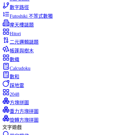
數字路徑
Futoshiki 不等式數獨
摩天樓謎題
Hitori
二元邏輯謎題
帳篷與樹木
數織
Calcudoku
數和
踩地雷
2048
方塊拼圖
重力方塊拼圖
旋轉方塊拼圖
文字遊戲