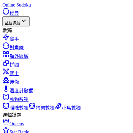
Online Sudoku
經典
益智遊戲
數獨
殺手
對角線
額外區域
拼圖
武士
迷你
溫度計數獨
動物數獨
貓咪數獨
狗狗數獨
小鳥數獨
邏輯謎題
Queens
Star Battle