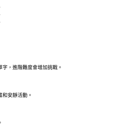
。
。
。
單字，進階難度會增加挑戰。
畫和安靜活動。
。