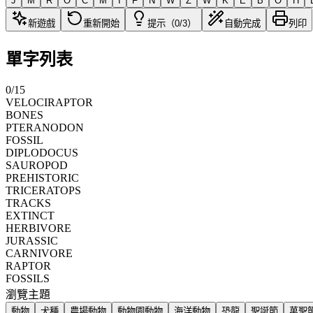
J
M
R
O
C
M
I
F
N
W
Z
W
K
E
B
O
H
新遊戲
重新開始
提示（0/3）
自動完成
列印
單字列表
0
/
15
VELOCIRAPTOR
BONES
PTERANODON
FOSSIL
DIPLODOCUS
SAUROPOD
PREHISTORIC
TRICERATOPS
TRACKS
EXTINCT
HERBIVORE
JURASSIC
CARNIVORE
RAPTOR
FOSSILS
瀏覽主題
動物
犬種
農場動物
動物園動物
海洋動物
恐龍
聖誕節
萬聖