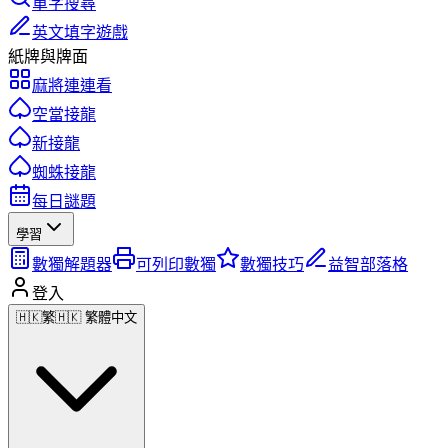
單字搜尋
英文填字遊戲
紙牌與牌面
麻將連連看
空當接龍
新接龍
蜘蛛接龍
每日謎題
學習
數獨解題器
可列印數獨
數獨技巧
益智部落格
登入
🇭🇰
繁
🇭🇰 繁體中文