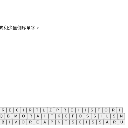
含斜向和少量倒序單字。
R
E
C
I
R
T
L
Z
P
R
E
H
I
S
T
O
R
I
Q
B
M
O
R
A
H
T
K
C
F
O
S
S
I
L
S
N
B
I
V
O
R
E
A
P
N
T
S
C
I
S
S
A
R
U