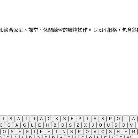
示和適合家庭、課堂、休閒練習的觸控操作。
14x14 網格，包
T
S
A
T
R
A
C
K
S
E
P
T
A
S
P
O
T
A
C
G
A
G
L
E
H
B
D
S
Z
X
J
O
U
S
D
V
O
S
H
E
I
F
E
T
N
S
P
O
V
C
S
H
E
R