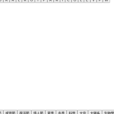
D
R
A
L
R
O
T
P
A
R
I
C
O
L
E
V
F
W
節
感恩節
復活節
情人節
夏季
冬季
科學
太空
太陽系
生物學