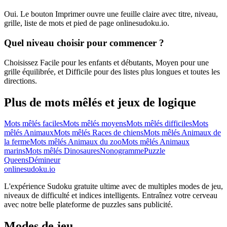
Oui. Le bouton Imprimer ouvre une feuille claire avec titre, niveau,
grille, liste de mots et pied de page onlinesudoku.io.
Quel niveau choisir pour commencer ?
Choisissez Facile pour les enfants et débutants, Moyen pour une
grille équilibrée, et Difficile pour des listes plus longues et toutes les
directions.
Plus de mots mêlés et jeux de logique
Mots mêlés faciles
Mots mêlés moyens
Mots mêlés difficiles
Mots
mêlés Animaux
Mots mêlés Races de chiens
Mots mêlés Animaux de
la ferme
Mots mêlés Animaux du zoo
Mots mêlés Animaux
marins
Mots mêlés Dinosaures
Nonogramme
Puzzle
Queens
Démineur
onlinesudoku.io
L'expérience Sudoku gratuite ultime avec de multiples modes de jeu,
niveaux de difficulté et indices intelligents. Entraînez votre cerveau
avec notre belle plateforme de puzzles sans publicité.
Modes de jeu