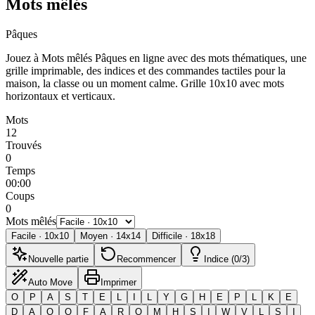
Mots mêlés
Pâques
Jouez à Mots mêlés Pâques en ligne avec des mots thématiques, une
grille imprimable, des indices et des commandes tactiles pour la
maison, la classe ou un moment calme.
Grille 10x10 avec mots
horizontaux et verticaux.
Mots
12
Trouvés
0
Temps
00:00
Coups
0
Mots mêlés
Facile
·
10
x
10
Moyen
·
14
x
14
Difficile
·
18
x
18
Nouvelle partie
Recommencer
Indice (0/3)
Auto Move
Imprimer
O
P
A
S
T
E
L
I
L
Y
G
H
E
P
L
K
E
D
A
O
O
F
A
R
O
M
H
S
I
W
V
L
S
I