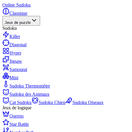
Online Sudoku
Classique
Jeux de puzzle
Sudoku
Killer
Diagonal
Hyper
Jigsaw
Samouraï
Mini
Sudoku Thermomètre
Sudoku des Animaux
Cat Sudoku
Sudoku Chien
Sudoku Oiseaux
Jeux de logique
Queens
Star Battle