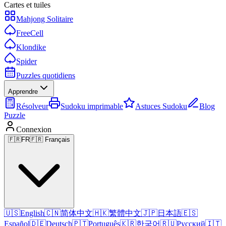
Cartes et tuiles
Mahjong Solitaire
FreeCell
Klondike
Spider
Puzzles quotidiens
Apprendre
Résolveur
Sudoku imprimable
Astuces Sudoku
Blog
Puzzle
Connexion
🇫🇷
FR
🇫🇷 Français
🇺🇸
English
🇨🇳
简体中文
🇭🇰
繁體中文
🇯🇵
日本語
🇪🇸
Español
🇩🇪
Deutsch
🇵🇹
Português
🇰🇷
한국어
🇷🇺
Русский
🇮🇹