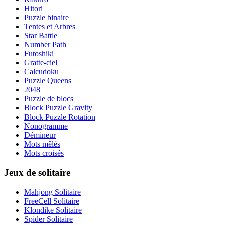
Hitori
Puzzle binaire
Tentes et Arbres
Star Battle
Number Path
Futoshiki
Gratte-ciel
Calcudoku
Puzzle Queens
2048
Puzzle de blocs
Block Puzzle Gravity
Block Puzzle Rotation
Nonogramme
Démineur
Mots mêlés
Mots croisés
Jeux de solitaire
Mahjong Solitaire
FreeCell Solitaire
Klondike Solitaire
Spider Solitaire