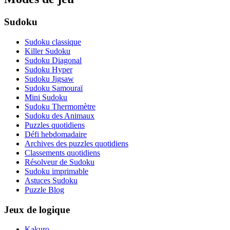
Sudoku
Sudoku classique
Killer Sudoku
Sudoku Diagonal
Sudoku Hyper
Sudoku Jigsaw
Sudoku Samouraï
Mini Sudoku
Sudoku Thermomètre
Sudoku des Animaux
Puzzles quotidiens
Défi hebdomadaire
Archives des puzzles quotidiens
Classements quotidiens
Résolveur de Sudoku
Sudoku imprimable
Astuces Sudoku
Puzzle Blog
Jeux de logique
Kakuro