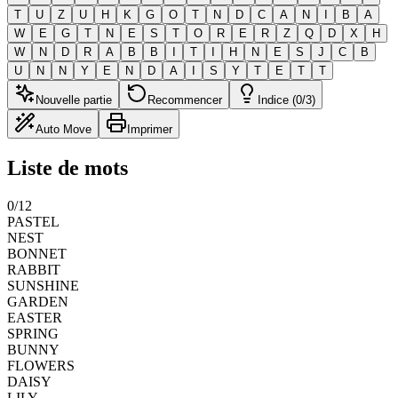
T
U
Z
U
H
K
G
O
T
N
D
C
A
N
I
B
A
W
E
G
T
N
E
S
T
O
R
E
R
Z
Q
D
X
H
W
N
D
R
A
B
B
I
T
I
H
N
E
S
J
C
B
U
N
N
Y
E
N
D
A
I
S
Y
T
E
T
T
Nouvelle partie
Recommencer
Indice (0/3)
Auto Move
Imprimer
Liste de mots
0
/
12
PASTEL
NEST
BONNET
RABBIT
SUNSHINE
GARDEN
EASTER
SPRING
BUNNY
FLOWERS
DAISY
LILY