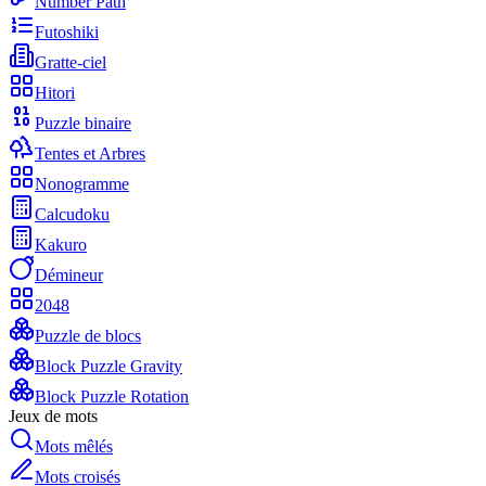
Number Path
Futoshiki
Gratte-ciel
Hitori
Puzzle binaire
Tentes et Arbres
Nonogramme
Calcudoku
Kakuro
Démineur
2048
Puzzle de blocs
Block Puzzle Gravity
Block Puzzle Rotation
Jeux de mots
Mots mêlés
Mots croisés