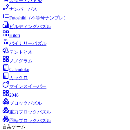
スター・バトル
ナンバーパス
Futoshiki（不等号ナンプレ）
ビルディングパズル
Hitori
バイナリーパズル
テントと木
ノノグラム
Calcudoku
カックロ
マインスイーパー
2048
ブロックパズル
重力ブロックパズル
回転ブロックパズル
言葉ゲーム