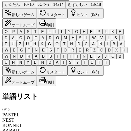
かんたん
·
10
x
10
ふつう
·
14
x
14
むずかしい
·
18
x
18
新しいゲーム
リスタート
ヒント（0/3）
オートムーブ
印刷
O
P
A
S
T
E
L
I
L
Y
G
H
E
P
L
K
E
D
A
O
O
F
A
R
O
M
H
S
I
W
V
L
S
I
T
U
Z
U
H
K
G
O
T
N
D
C
A
N
I
B
A
W
E
G
T
N
E
S
T
O
R
E
R
Z
Q
D
X
H
W
N
D
R
A
B
B
I
T
I
H
N
E
S
J
C
B
U
N
N
Y
E
N
D
A
I
S
Y
T
E
T
T
新しいゲーム
リスタート
ヒント（0/3）
オートムーブ
印刷
単語リスト
0
/
12
PASTEL
NEST
BONNET
RABBIT