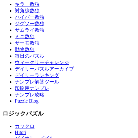
キラー数独
対角線数独
ハイパー数独
ジグソー数独
サムライ数独
ミニ数独
サーモ数独
動物数独
毎日のパズル
ウィークリーチャレンジ
デイリーパズルアーカイブ
デイリーランキング
ナンプレ解答ツール
印刷用ナンプレ
ナンプレ攻略
Puzzle Blog
ロジックパズル
カックロ
Hitori