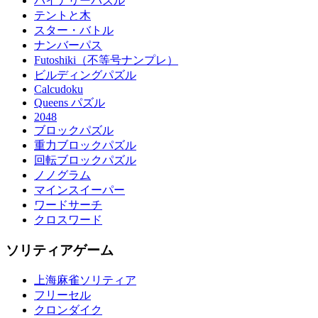
バイナリーパズル
テントと木
スター・バトル
ナンバーパス
Futoshiki（不等号ナンプレ）
ビルディングパズル
Calcudoku
Queens パズル
2048
ブロックパズル
重力ブロックパズル
回転ブロックパズル
ノノグラム
マインスイーパー
ワードサーチ
クロスワード
ソリティアゲーム
上海麻雀ソリティア
フリーセル
クロンダイク