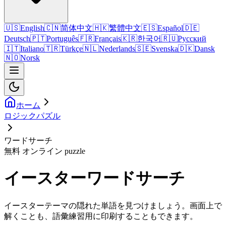
🇺🇸
English
🇨🇳
简体中文
🇭🇰
繁體中文
🇪🇸
Español
🇩🇪
Deutsch
🇵🇹
Português
🇫🇷
Français
🇰🇷
한국어
🇷🇺
Русский
🇮🇹
Italiano
🇹🇷
Türkçe
🇳🇱
Nederlands
🇸🇪
Svenska
🇩🇰
Dansk
🇳🇴
Norsk
ホーム
ロジックパズル
ワードサーチ
無料 オンライン puzzle
イースターワードサーチ
イースターテーマの隠れた単語を見つけましょう。画面上で
解くことも、語彙練習用に印刷することもできます。