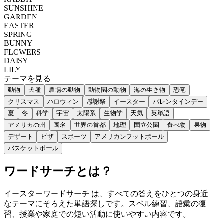
SUNSHINE
GARDEN
EASTER
SPRING
BUNNY
FLOWERS
DAISY
LILY
テーマを見る
動物
犬種
農場の動物
動物園の動物
海の生き物
恐竜
クリスマス
ハロウィン
感謝祭
イースター
バレンタインデー
夏
冬
科学
宇宙
太陽系
生物学
天気
英単語
アメリカの州
国名
世界の首都
地理
国立公園
食べ物
果物
デザート
ピザ
スポーツ
アメリカンフットボール
バスケットボール
ワードサーチとは？
イースターワードサーチ は、すべての答えをひとつの身近
なテーマにそろえた単語探しです。スペル練習、語彙の復
習、授業や家庭での短い活動に使いやすい内容です。