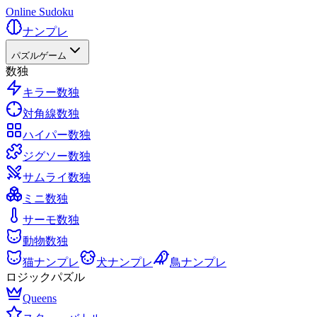
Online Sudoku
ナンプレ
パズルゲーム
数独
キラー数独
対角線数独
ハイパー数独
ジグソー数独
サムライ数独
ミニ数独
サーモ数独
動物数独
猫ナンプレ
犬ナンプレ
鳥ナンプレ
ロジックパズル
Queens