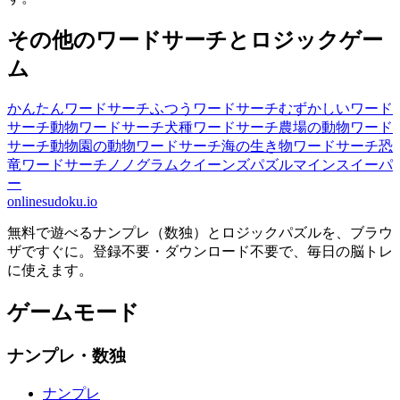
その他のワードサーチとロジックゲー
ム
かんたんワードサーチ
ふつうワードサーチ
むずかしいワード
サーチ
動物ワードサーチ
犬種ワードサーチ
農場の動物ワード
サーチ
動物園の動物ワードサーチ
海の生き物ワードサーチ
恐
竜ワードサーチ
ノノグラム
クイーンズパズル
マインスイーパ
ー
onlinesudoku.io
無料で遊べるナンプレ（数独）とロジックパズルを、ブラウ
ザですぐに。登録不要・ダウンロード不要で、毎日の脳トレ
に使えます。
ゲームモード
ナンプレ・数独
ナンプレ