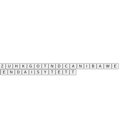
Z
U
H
K
G
O
T
N
D
C
A
N
I
B
A
W
E
E
N
D
A
I
S
Y
T
E
T
T