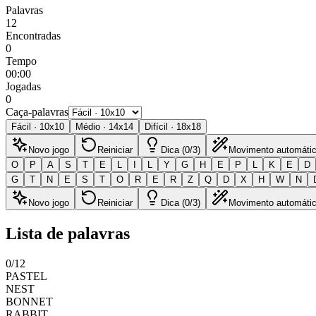
Palavras
12
Encontradas
0
Tempo
00:00
Jogadas
0
Caça-palavras
Fácil
·
10
x
10
Médio
·
14
x
14
Difícil
·
18
x
18
Novo jogo
Reiniciar
Dica (0/3)
Movimento automáti
O
P
A
S
T
E
L
I
L
Y
G
H
E
P
L
K
E
D
G
T
N
E
S
T
O
R
E
R
Z
Q
D
X
H
W
N
Novo jogo
Reiniciar
Dica (0/3)
Movimento automáti
Lista de palavras
0
/
12
PASTEL
NEST
BONNET
RABBIT