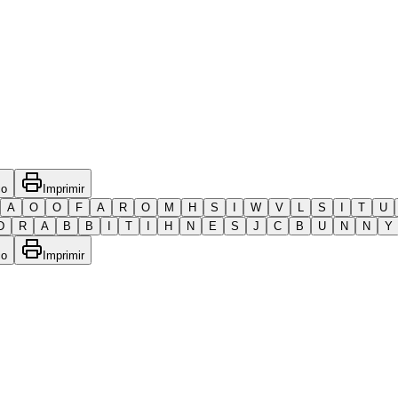
co
Imprimir
A
O
O
F
A
R
O
M
H
S
I
W
V
L
S
I
T
U
D
R
A
B
B
I
T
I
H
N
E
S
J
C
B
U
N
N
Y
co
Imprimir