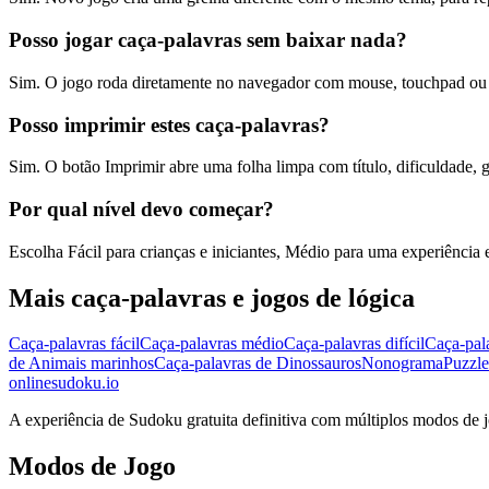
Posso jogar caça-palavras sem baixar nada?
Sim. O jogo roda diretamente no navegador com mouse, touchpad ou t
Posso imprimir estes caça-palavras?
Sim. O botão Imprimir abre uma folha limpa com título, dificuldade, g
Por qual nível devo começar?
Escolha Fácil para crianças e iniciantes, Médio para uma experiência eq
Mais caça-palavras e jogos de lógica
Caça-palavras fácil
Caça-palavras médio
Caça-palavras difícil
Caça-pal
de Animais marinhos
Caça-palavras de Dinossauros
Nonograma
Puzzle
onlinesudoku.io
A experiência de Sudoku gratuita definitiva com múltiplos modos de jo
Modos de Jogo