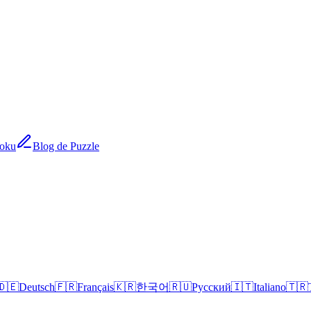
doku
Blog de Puzzle
🇩🇪
Deutsch
🇫🇷
Français
🇰🇷
한국어
🇷🇺
Русский
🇮🇹
Italiano
🇹🇷