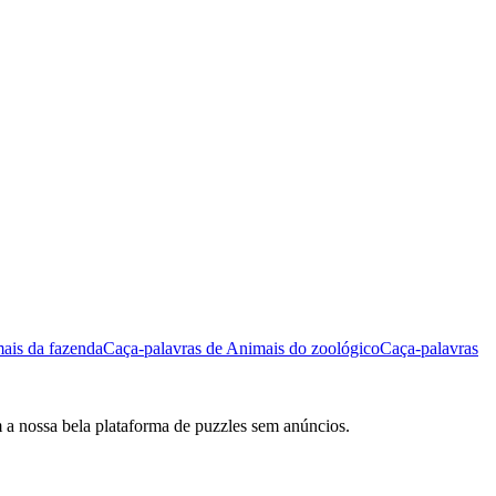
ais da fazenda
Caça-palavras de Animais do zoológico
Caça-palavras
m a nossa bela plataforma de puzzles sem anúncios.