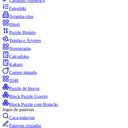
Caminho Numérico
Futoshiki
Arranha-céus
Hitori
Puzzle Binário
Tendas e Árvores
Nonograma
Calcudoku
Kakuro
Campo minado
2048
Puzzle de blocos
Block Puzzle Gravity
Block Puzzle com Rotação
Jogos de palavras
Caça-palavras
Palavras cruzadas