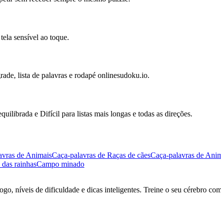
ela sensível ao toque.
rade, lista de palavras e rodapé onlinesudoku.io.
uilibrada e Difícil para listas mais longas e todas as direções.
avras de Animais
Caça-palavras de Raças de cães
Caça-palavras de Anim
 das rainhas
Campo minado
go, níveis de dificuldade e dicas inteligentes. Treine o seu cérebro co