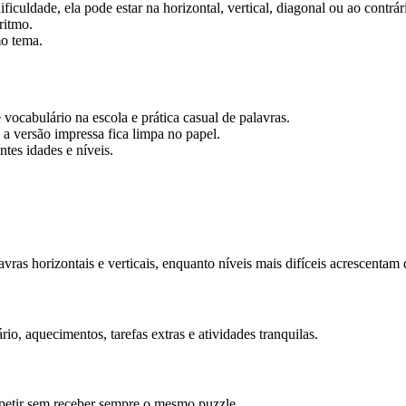
ficuldade, ela pode estar na horizontal, vertical, diagonal ou ao contrár
ritmo.
o tema.
 vocabulário na escola e prática casual de palavras.
a versão impressa fica limpa no papel.
tes idades e níveis.
vras horizontais e verticais, enquanto níveis mais difíceis acrescentam 
io, aquecimentos, tarefas extras e atividades tranquilas.
petir sem receber sempre o mesmo puzzle.