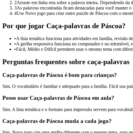
2
Arraste em linha reta sobre a palavra inteira. Dependendo da di
3
As palavras encontradas ficam destacadas para você manter o 
4
Use Novo jogo para criar outro puzzle de Páscoa com o mesm
Por que jogar Caça-palavras de Páscoa?
•
A lista temática funciona para atividades em família, revisão de
•
A grelha responsiva funciona no computador e no telemóvel, e 
•
Fácil, Médio e Difícil permitem usar o mesmo tema com diferen
Perguntas frequentes sobre caça-palavras
Caça-palavras de Páscoa é bom para crianças?
Sim. O vocabulário é familiar e adequado para a família. Fácil usa pala
Posso usar Caça-palavras de Páscoa em aula?
Sim. A lista temática e o formato para impressão servem para vocabulár
Caça-palavras de Páscoa muda a cada jogo?
Sim. Novo jogo cria uma grelha diferente com o mesmo tema, para re