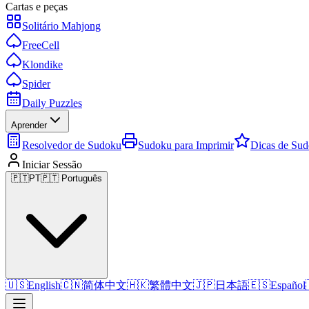
Cartas e peças
Solitário Mahjong
FreeCell
Klondike
Spider
Daily Puzzles
Aprender
Resolvedor de Sudoku
Sudoku para Imprimir
Dicas de Su
Iniciar Sessão
🇵🇹
PT
🇵🇹 Português
🇺🇸
English
🇨🇳
简体中文
🇭🇰
繁體中文
🇯🇵
日本語
🇪🇸
Español