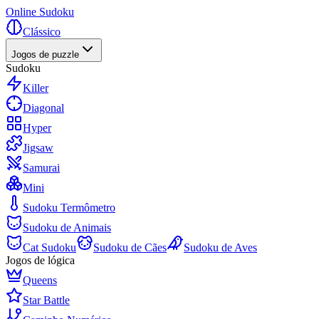
Online Sudoku
Clássico
Jogos de puzzle
Sudoku
Killer
Diagonal
Hyper
Jigsaw
Samurai
Mini
Sudoku Termômetro
Sudoku de Animais
Cat Sudoku
Sudoku de Cães
Sudoku de Aves
Jogos de lógica
Queens
Star Battle