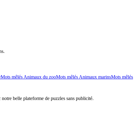
ns.
e
Mots mêlés Animaux du zoo
Mots mêlés Animaux marins
Mots mêlés
 notre belle plateforme de puzzles sans publicité.