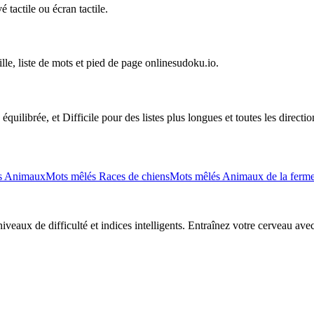
 tactile ou écran tactile.
ille, liste de mots et pied de page onlinesudoku.io.
uilibrée, et Difficile pour des listes plus longues et toutes les directio
s Animaux
Mots mêlés Races de chiens
Mots mêlés Animaux de la ferm
eaux de difficulté et indices intelligents. Entraînez votre cerveau avec