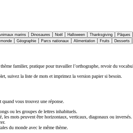
Animaux marins
Dinosaures
Noël
Halloween
Thanksgiving
Pâques
u monde
Géographie
Parcs nationaux
Alimentation
Fruits
Desserts
ème familier, pratique pour travailler l’orthographe, revoir du vocabula
let, suivez la liste de mots et imprimez la version papier si besoin.
let quand vous trouvez une réponse.
ngs ou les groupes de lettres inhabituels.
ulté, les mots peuvent être horizontaux, verticaux, diagonaux ou inversés.
er.
itales du monde avec le même thème.