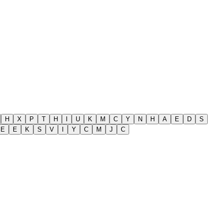
H
X
P
T
H
I
U
K
M
C
Y
N
H
A
E
D
S
E
E
K
S
V
I
Y
C
M
J
C