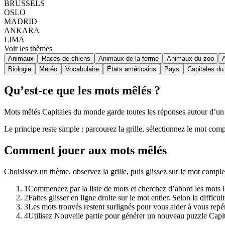
BRUSSELS
OSLO
MADRID
ANKARA
LIMA
Voir les thèmes
Animaux
Races de chiens
Animaux de la ferme
Animaux du zoo
Biologie
Météo
Vocabulaire
États américains
Pays
Capitales d
Qu’est-ce que les mots mêlés ?
Mots mêlés Capitales du monde garde toutes les réponses autour d’un th
Le principe reste simple : parcourez la grille, sélectionnez le mot comp
Comment jouer aux mots mêlés
Choisissez un thème, observez la grille, puis glissez sur le mot comp
1
Commencez par la liste de mots et cherchez d’abord les mots lo
2
Faites glisser en ligne droite sur le mot entier. Selon la diffic
3
Les mots trouvés restent surlignés pour vous aider à vous repér
4
Utilisez Nouvelle partie pour générer un nouveau puzzle Cap