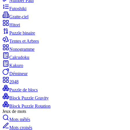
Number Path
Futoshiki
Gratte-ciel
Hitori
Puzzle binaire
Tentes et Arbres
Nonogramme
Calcudoku
Kakuro
Démineur
2048
Puzzle de blocs
Block Puzzle Gravity
Block Puzzle Rotation
Jeux de mots
Mots mêlés
Mots croisés