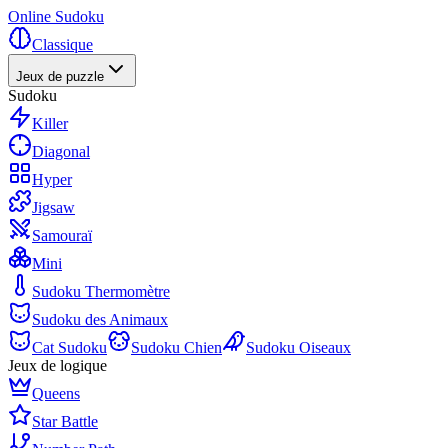
Online Sudoku
Classique
Jeux de puzzle
Sudoku
Killer
Diagonal
Hyper
Jigsaw
Samouraï
Mini
Sudoku Thermomètre
Sudoku des Animaux
Cat Sudoku
Sudoku Chien
Sudoku Oiseaux
Jeux de logique
Queens
Star Battle