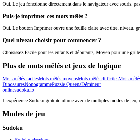
Oui. Le jeu fonctionne directement dans le navigateur avec souris, pavé
Puis-je imprimer ces mots mêlés ?
Oui. Le bouton Imprimer ouvre une feuille claire avec titre, niveau, gr
Quel niveau choisir pour commencer ?
Choisissez Facile pour les enfants et débutants, Moyen pour une grille éq
Plus de mots mêlés et jeux de logique
Mots mêlés faciles
Mots mêlés moyens
Mots mêlés difficiles
Mots mêlé
Dinosaures
Nonogramme
Puzzle Queens
Démineur
onlinesudoku.io
L'expérience Sudoku gratuite ultime avec de multiples modes de jeu, niv
Modes de jeu
Sudoku
Sudoku classique