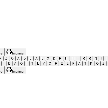
ve
Imprimer
X
Z
O
A
D
B
A
L
X
D
R
H
T
T
R
R
N
I
I
I
E
A
O
I
T
L
Y
O
F
E
L
P
A
T
K
O
Z
ve
Imprimer