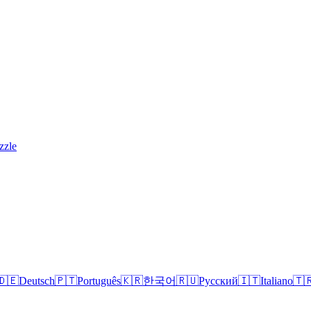
zzle
🇩🇪
Deutsch
🇵🇹
Português
🇰🇷
한국어
🇷🇺
Русский
🇮🇹
Italiano
🇹