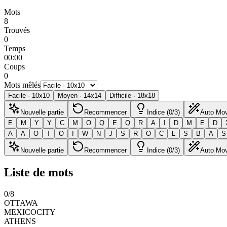
Mots
8
Trouvés
0
Temps
00:00
Coups
0
Mots mêlés
Facile
·
10
x
10
Moyen
·
14
x
14
Difficile
·
18
x
18
Nouvelle partie
Recommencer
Indice (0/3)
Auto Mo
E
M
Y
Y
C
M
O
Q
E
Q
R
A
I
D
M
E
D
A
A
O
T
O
I
W
N
J
S
R
O
C
L
S
B
A
S
Nouvelle partie
Recommencer
Indice (0/3)
Auto Mo
Liste de mots
0
/
8
OTTAWA
MEXICOCITY
ATHENS