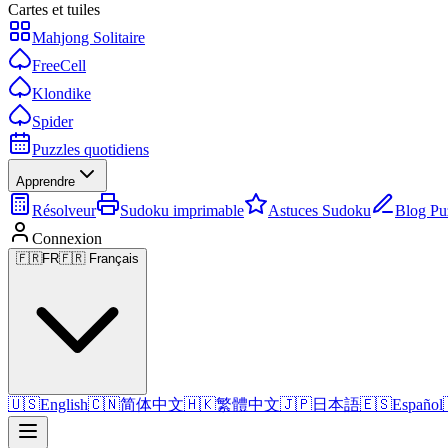
Cartes et tuiles
Mahjong Solitaire
FreeCell
Klondike
Spider
Puzzles quotidiens
Apprendre
Résolveur
Sudoku imprimable
Astuces Sudoku
Blog Pu
Connexion
🇫🇷
FR
🇫🇷 Français
🇺🇸
English
🇨🇳
简体中文
🇭🇰
繁體中文
🇯🇵
日本語
🇪🇸
Español