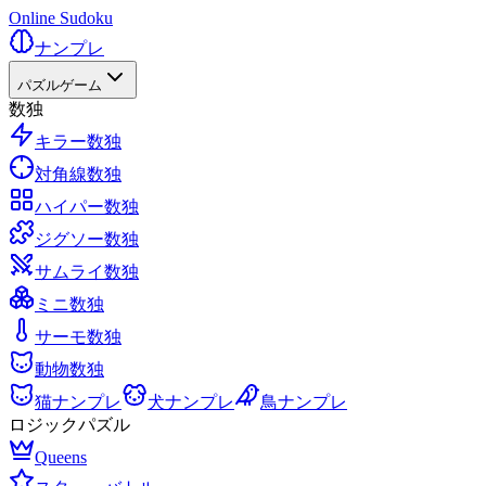
Online Sudoku
ナンプレ
パズルゲーム
数独
キラー数独
対角線数独
ハイパー数独
ジグソー数独
サムライ数独
ミニ数独
サーモ数独
動物数独
猫ナンプレ
犬ナンプレ
鳥ナンプレ
ロジックパズル
Queens