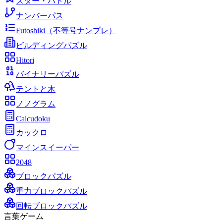
スター・バトル
ナンバーパス
Futoshiki（不等号ナンプレ）
ビルディングパズル
Hitori
バイナリーパズル
テントと木
ノノグラム
Calcudoku
カックロ
マインスイーパー
2048
ブロックパズル
重力ブロックパズル
回転ブロックパズル
言葉ゲーム