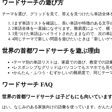
ワードサーチの遊び方
テーマを選び、グリッドを見て、答えを見つけたら単語全体
1
まず単語リストを確認し、長い単語や特徴のある文字
2
単語全体を一直線になぞります。難易度によって、横
3
見つけた単語はハイライトされたままなので、次の単
4
同じテーマで新しい問題を遊びたいときは「新しいゲ
世界の首都ワードサーチを遊ぶ理由
•
テーマ別の単語リストは、家庭での遊び、教室での語
•
レスポンシブなグリッドはパソコンでもスマホでも見
•
かんたん・ふつう・むずかしいの難易度で、同じテー
ワードサーチ FAQ
世界の首都ワードサーチ は子どもにも向いていま
はい。なじみのある家族向けの語彙を使っています。かんた