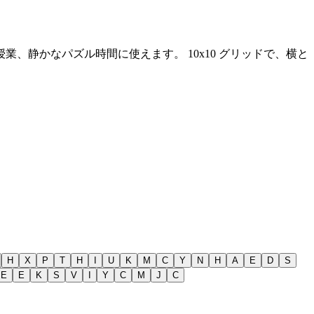
授業、静かなパズル時間に使えます。
10x10 グリッドで、横と
H
X
P
T
H
I
U
K
M
C
Y
N
H
A
E
D
S
E
E
K
S
V
I
Y
C
M
J
C