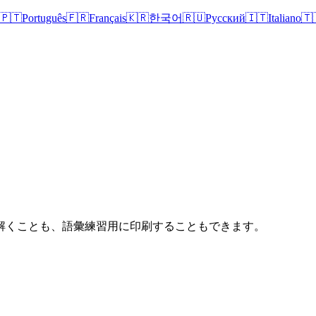
🇵🇹
Português
🇫🇷
Français
🇰🇷
한국어
🇷🇺
Русский
🇮🇹
Italiano
🇹
解くことも、語彙練習用に印刷することもできます。