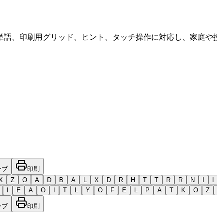
単語、印刷用グリッド、ヒント、タッチ操作に対応し、家庭や
ーブ
印刷
X
Z
O
A
D
B
A
L
X
D
R
H
T
T
R
R
N
I
I
I
E
A
O
I
T
L
Y
O
F
E
L
P
A
T
K
O
Z
ーブ
印刷