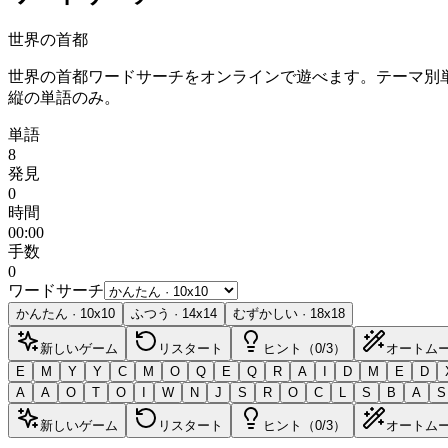
世界の首都
世界の首都ワードサーチをオンラインで遊べます。テーマ別
縦の単語のみ。
単語
8
発見
0
時間
00:00
手数
0
ワードサーチ
かんたん
·
10
x
10
ふつう
·
14
x
14
むずかしい
·
18
x
18
新しいゲーム
リスタート
ヒント（0/3）
オートム
E
M
Y
Y
C
M
O
Q
E
Q
R
A
I
D
M
E
D
A
A
O
T
O
I
W
N
J
S
R
O
C
L
S
B
A
S
新しいゲーム
リスタート
ヒント（0/3）
オートム