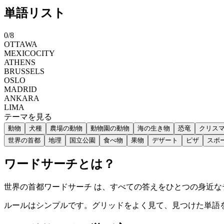
単語リスト
0
/
8
OTTAWA
MEXICOCITY
ATHENS
BRUSSELS
OSLO
MADRID
ANKARA
LIMA
テーマを見る
動物
犬種
農場の動物
動物園の動物
海の生き物
恐竜
クリス
世界の首都
地理
国立公園
食べ物
果物
デザート
ピザ
スポ
ワードサーチとは？
世界の首都ワードサーチ は、すべての答えをひとつの身近
ルールはシンプルです。グリッドをよく見て、見つけた単語