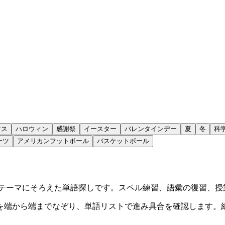
マス
ハロウィン
感謝祭
イースター
バレンタインデー
夏
冬
科
ーツ
アメリカンフットボール
バスケットボール
なテーマにそろえた単語探しです。スペル練習、語彙の復習、授
を端から端までなぞり、単語リストで進み具合を確認します。