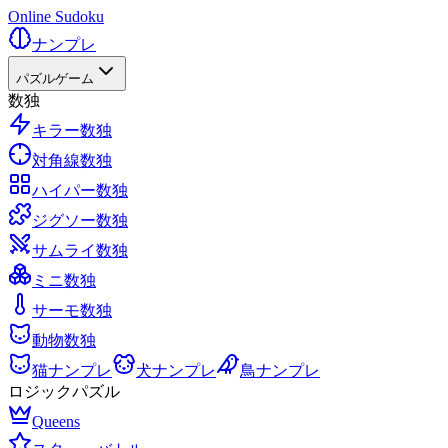
Online Sudoku
ナンプレ
パズルゲーム
数独
キラー数独
対角線数独
ハイパー数独
ジグソー数独
サムライ数独
ミニ数独
サーモ数独
動物数独
猫ナンプレ
犬ナンプレ
鳥ナンプレ
ロジックパズル
Queens