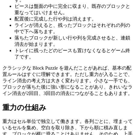
ピースは盤面の中に完全に収まり、既存のブロックと
重なってはいけません。
配置後に完成した行や列は消えます。
ラインが消えると、残ったブロックはそれぞれの列の
中で下へ落ちます。
落ちたブロックが新しい行や列を完成させると、連鎖
消去が始まります。
トレイに残ったどのピースも置けなくなるとゲーム終
了です。
クラシックな Block Puzzle を遊んだことがあれば、基本の配
置ルールはすぐに理解できます。ただし重力が入ることで、
ライン消去の考え方は大きく変わります。小さな一手でも、
ブロックが落ちた後に強い形になることがあり、きれいなラ
イン消去が2回目、3回目の消去につながることもあります。
重力の仕組み
重力はセル単位で独立して働きます。各列ごとに、埋まって
いるセルを集め、空白を取り除き、下から順に積み直しま
す。ブロックが横に滑ることはありません。そのため、上手