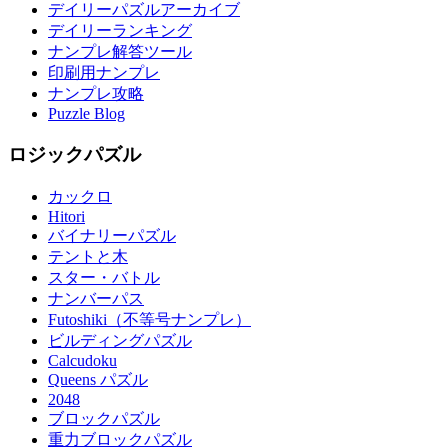
デイリーパズルアーカイブ
デイリーランキング
ナンプレ解答ツール
印刷用ナンプレ
ナンプレ攻略
Puzzle Blog
ロジックパズル
カックロ
Hitori
バイナリーパズル
テントと木
スター・バトル
ナンバーパス
Futoshiki（不等号ナンプレ）
ビルディングパズル
Calcudoku
Queens パズル
2048
ブロックパズル
重力ブロックパズル