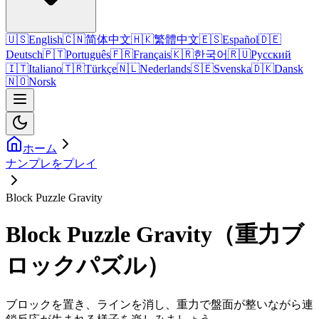
🇺🇸
English
🇨🇳
简体中文
🇭🇰
繁體中文
🇪🇸
Español
🇩🇪
Deutsch
🇵🇹
Português
🇫🇷
Français
🇰🇷
한국어
🇷🇺
Русский
🇮🇹
Italiano
🇹🇷
Türkçe
🇳🇱
Nederlands
🇸🇪
Svenska
🇩🇰
Dansk
🇳🇴
Norsk
ホーム
ナンプレをプレイ
Block Puzzle Gravity
Block Puzzle Gravity（重力ブ
ロックパズル）
ブロックを置き、ラインを消し、重力で盤面が整いながら連