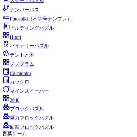
スター・バトル
ナンバーパス
Futoshiki（不等号ナンプレ）
ビルディングパズル
Hitori
バイナリーパズル
テントと木
ノノグラム
Calcudoku
カックロ
マインスイーパー
2048
ブロックパズル
重力ブロックパズル
回転ブロックパズル
言葉ゲーム