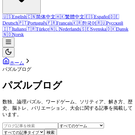
🇺🇸
English
🇨🇳
简体中文
🇭🇰
繁體中文
🇪🇸
Español
🇩🇪
Deutsch
🇵🇹
Português
🇫🇷
Français
🇰🇷
한국어
🇷🇺
Русский
🇮🇹
Italiano
🇹🇷
Türkçe
🇳🇱
Nederlands
🇸🇪
Svenska
🇩🇰
Dansk
🇳🇴
Norsk
ホーム
パズルブログ
パズルブログ
数独、論理パズル、ワードゲーム、ソリティア、解き方、歴
史、脳トレ、バリエーション、大会に関する記事を掲載して
います。
検索