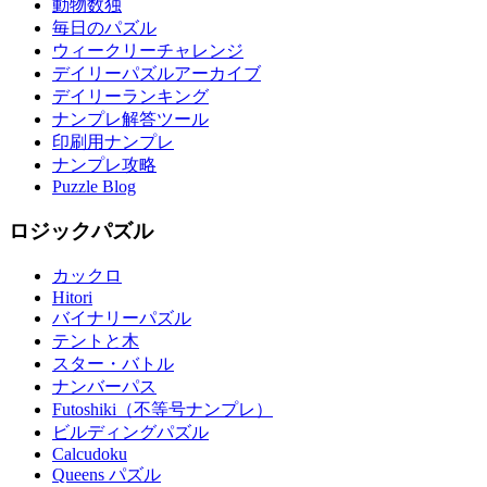
動物数独
毎日のパズル
ウィークリーチャレンジ
デイリーパズルアーカイブ
デイリーランキング
ナンプレ解答ツール
印刷用ナンプレ
ナンプレ攻略
Puzzle Blog
ロジックパズル
カックロ
Hitori
バイナリーパズル
テントと木
スター・バトル
ナンバーパス
Futoshiki（不等号ナンプレ）
ビルディングパズル
Calcudoku
Queens パズル