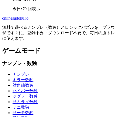
今日
•
70 回表示
onlinesudoku.io
無料で遊べるナンプレ（数独）とロジックパズルを、ブラウ
ザですぐに。登録不要・ダウンロード不要で、毎日の脳トレ
に使えます。
ゲームモード
ナンプレ・数独
ナンプレ
キラー数独
対角線数独
ハイパー数独
ジグソー数独
サムライ数独
ミニ数独
サーモ数独