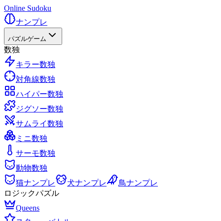
Online Sudoku
ナンプレ
パズルゲーム
数独
キラー数独
対角線数独
ハイパー数独
ジグソー数独
サムライ数独
ミニ数独
サーモ数独
動物数独
猫ナンプレ
犬ナンプレ
鳥ナンプレ
ロジックパズル
Queens