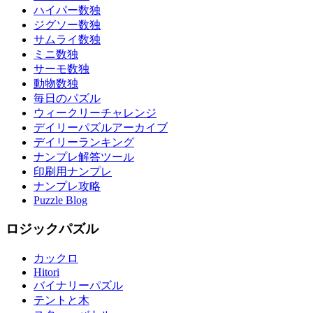
ハイパー数独
ジグソー数独
サムライ数独
ミニ数独
サーモ数独
動物数独
毎日のパズル
ウィークリーチャレンジ
デイリーパズルアーカイブ
デイリーランキング
ナンプレ解答ツール
印刷用ナンプレ
ナンプレ攻略
Puzzle Blog
ロジックパズル
カックロ
Hitori
バイナリーパズル
テントと木