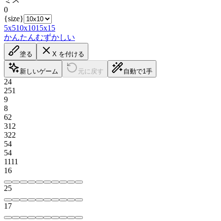
0
{size}
5x5
10x10
15x15
かんたん
むずかしい
塗る
X を付ける
新しいゲーム
元に戻す
自動で1手
2
4
2
5
1
9
8
6
2
3
1
2
3
2
2
5
4
5
4
1
1
1
1
1
6
2
5
1
7