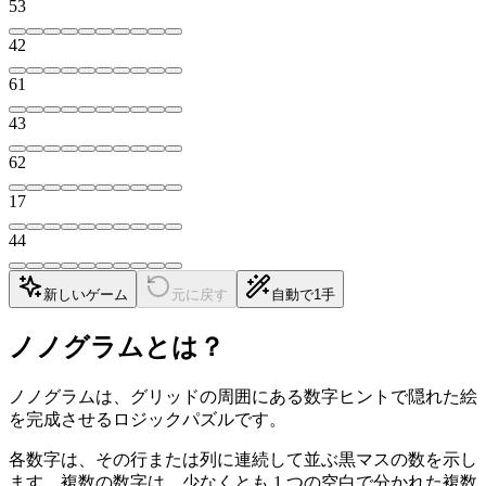
5
3
4
2
6
1
4
3
6
2
1
7
4
4
新しいゲーム
元に戻す
自動で1手
ノノグラムとは？
ノノグラムは、グリッドの周囲にある数字ヒントで隠れた絵
を完成させるロジックパズルです。
各数字は、その行または列に連続して並ぶ黒マスの数を示し
ます。複数の数字は、少なくとも 1 つの空白で分かれた複数