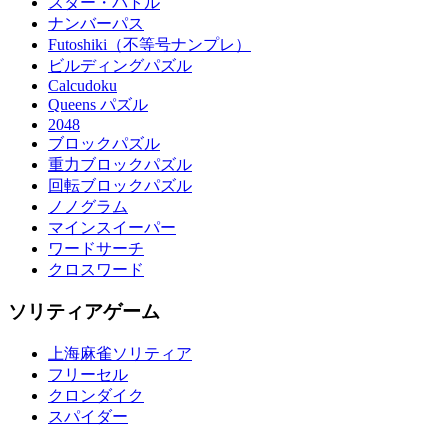
スター・バトル
ナンバーパス
Futoshiki（不等号ナンプレ）
ビルディングパズル
Calcudoku
Queens パズル
2048
ブロックパズル
重力ブロックパズル
回転ブロックパズル
ノノグラム
マインスイーパー
ワードサーチ
クロスワード
ソリティアゲーム
上海麻雀ソリティア
フリーセル
クロンダイク
スパイダー