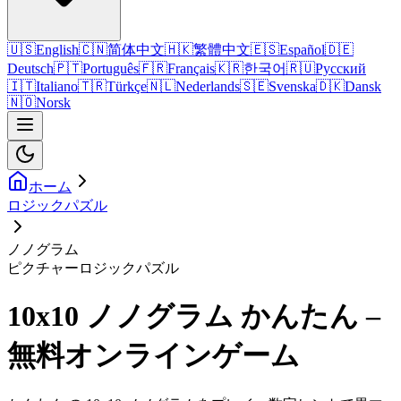
🇺🇸
English
🇨🇳
简体中文
🇭🇰
繁體中文
🇪🇸
Español
🇩🇪
Deutsch
🇵🇹
Português
🇫🇷
Français
🇰🇷
한국어
🇷🇺
Русский
🇮🇹
Italiano
🇹🇷
Türkçe
🇳🇱
Nederlands
🇸🇪
Svenska
🇩🇰
Dansk
🇳🇴
Norsk
ホーム
ロジックパズル
ノノグラム
ピクチャーロジックパズル
10x10 ノノグラム かんたん –
無料オンラインゲーム