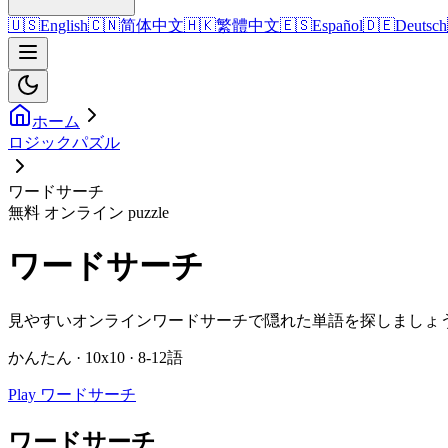
🇺🇸
English
🇨🇳
简体中文
🇭🇰
繁體中文
🇪🇸
Español
🇩🇪
Deutsch
ホーム
ロジックパズル
ワードサーチ
無料 オンライン puzzle
ワードサーチ
見やすいオンラインワードサーチで隠れた単語を探しましょ
かんたん · 10x10 · 8-12語
Play ワードサーチ
ワードサーチ