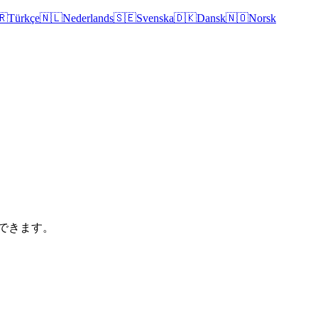
🇷
Türkçe
🇳🇱
Nederlands
🇸🇪
Svenska
🇩🇰
Dansk
🇳🇴
Norsk
できます。