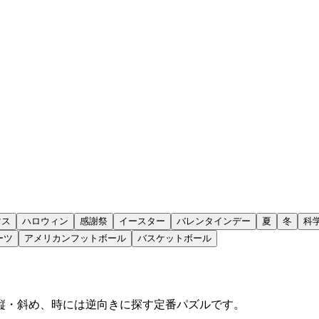
マス
ハロウィン
感謝祭
イースター
バレンタインデー
夏
冬
科
ーツ
アメリカンフットボール
バスケットボール
縦・斜め、時には逆向きに探す定番パズルです。