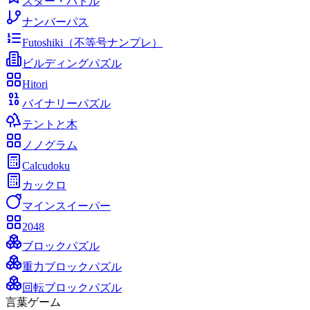
スター・バトル
ナンバーパス
Futoshiki（不等号ナンプレ）
ビルディングパズル
Hitori
バイナリーパズル
テントと木
ノノグラム
Calcudoku
カックロ
マインスイーパー
2048
ブロックパズル
重力ブロックパズル
回転ブロックパズル
言葉ゲーム