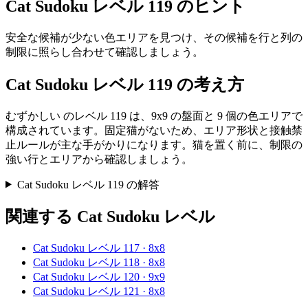
Cat Sudoku レベル 119 のヒント
安全な候補が少ない色エリアを見つけ、その候補を行と列の
制限に照らし合わせて確認しましょう。
Cat Sudoku レベル 119 の考え方
むずかしい のレベル 119 は、9x9 の盤面と 9 個の色エリアで
構成されています。固定猫がないため、エリア形状と接触禁
止ルールが主な手がかりになります。猫を置く前に、制限の
強い行とエリアから確認しましょう。
Cat Sudoku レベル 119 の解答
関連する Cat Sudoku レベル
Cat Sudoku レベル 117 · 8x8
Cat Sudoku レベル 118 · 8x8
Cat Sudoku レベル 120 · 9x9
Cat Sudoku レベル 121 · 8x8