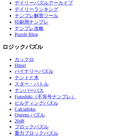
デイリーパズルアーカイブ
デイリーランキング
ナンプレ解答ツール
印刷用ナンプレ
ナンプレ攻略
Puzzle Blog
ロジックパズル
カックロ
Hitori
バイナリーパズル
テントと木
スター・バトル
ナンバーパス
Futoshiki（不等号ナンプレ）
ビルディングパズル
Calcudoku
Queens パズル
2048
ブロックパズル
重力ブロックパズル