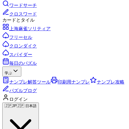
ワードサーチ
クロスワード
カードとタイル
上海麻雀ソリティア
フリーセル
クロンダイク
スパイダー
毎日のパズル
学ぶ
ナンプレ解答ツール
印刷用ナンプレ
ナンプレ攻略
パズルブログ
ログイン
🇯🇵
JP
🇯🇵 日本語