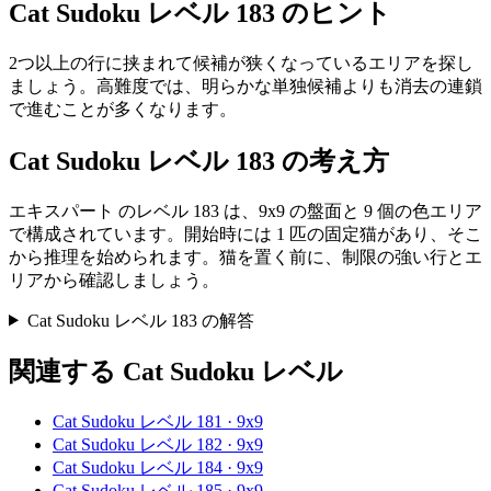
Cat Sudoku レベル 183 のヒント
2つ以上の行に挟まれて候補が狭くなっているエリアを探し
ましょう。高難度では、明らかな単独候補よりも消去の連鎖
で進むことが多くなります。
Cat Sudoku レベル 183 の考え方
エキスパート のレベル 183 は、9x9 の盤面と 9 個の色エリア
で構成されています。開始時には 1 匹の固定猫があり、そこ
から推理を始められます。猫を置く前に、制限の強い行とエ
リアから確認しましょう。
Cat Sudoku レベル 183 の解答
関連する Cat Sudoku レベル
Cat Sudoku レベル 181 · 9x9
Cat Sudoku レベル 182 · 9x9
Cat Sudoku レベル 184 · 9x9
Cat Sudoku レベル 185 · 9x9