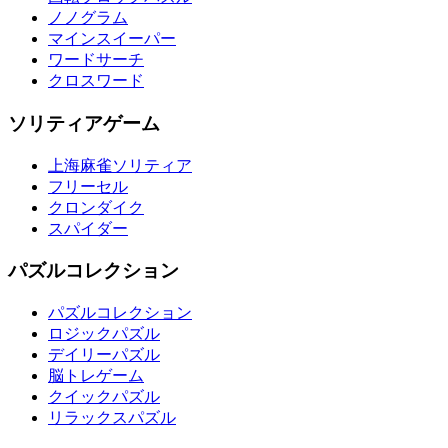
ノノグラム
マインスイーパー
ワードサーチ
クロスワード
ソリティアゲーム
上海麻雀ソリティア
フリーセル
クロンダイク
スパイダー
パズルコレクション
パズルコレクション
ロジックパズル
デイリーパズル
脳トレゲーム
クイックパズル
リラックスパズル