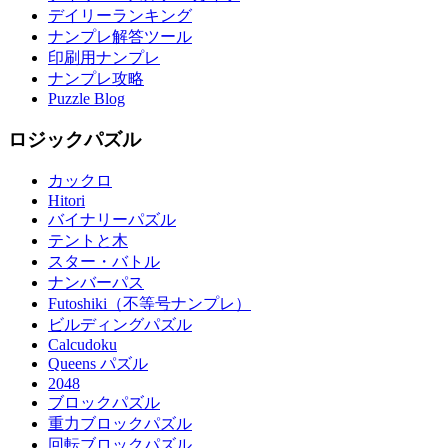
デイリーランキング
ナンプレ解答ツール
印刷用ナンプレ
ナンプレ攻略
Puzzle Blog
ロジックパズル
カックロ
Hitori
バイナリーパズル
テントと木
スター・バトル
ナンバーパス
Futoshiki（不等号ナンプレ）
ビルディングパズル
Calcudoku
Queens パズル
2048
ブロックパズル
重力ブロックパズル
回転ブロックパズル