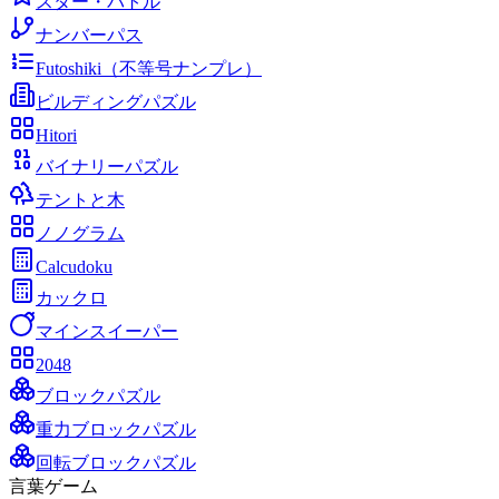
スター・バトル
ナンバーパス
Futoshiki（不等号ナンプレ）
ビルディングパズル
Hitori
バイナリーパズル
テントと木
ノノグラム
Calcudoku
カックロ
マインスイーパー
2048
ブロックパズル
重力ブロックパズル
回転ブロックパズル
言葉ゲーム