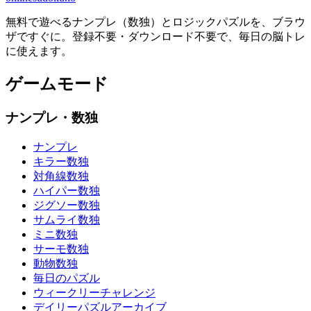
無料で遊べるナンプレ（数独）とロジックパズルを、ブラウ
ザですぐに。登録不要・ダウンロード不要で、毎日の脳トレ
に使えます。
ゲームモード
ナンプレ・数独
ナンプレ
キラー数独
対角線数独
ハイパー数独
ジグソー数独
サムライ数独
ミニ数独
サーモ数独
動物数独
毎日のパズル
ウィークリーチャレンジ
デイリーパズルアーカイブ